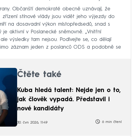
í strany. Občanští demokraté obecně uznávají, že
zřízení stínové vlády jsou vidět jeho výjezdy do
míří na dosavadní výkon místopředsedů, snad s
 je aktivní v Poslanecké sněmovně. „Vnitřní
ale výsledky tam nejsou. Podívejte se, co dělají
ci mimo záznam jeden z poslanců ODS a podobně se
Čtěte také
Kuba hledá talent: Nejde jen o to,
jak člověk vypadá. Představil i
nové kandidáty
6 min čtení
30. čvn 2026, 11:49