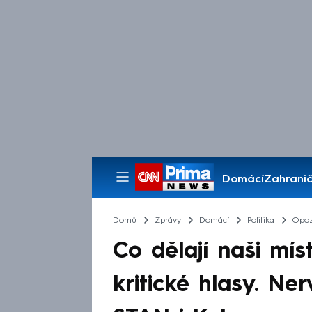
Domácí
Zahranič
Pořady
Domů
Zprávy
Domácí
Politika
Opoz
Co dělají naši mí
kritické hlasy. Ner