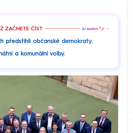
EŽ ZAČNETE ČÍST
h předstihli občanské demokraty.
tní a komunální volby.