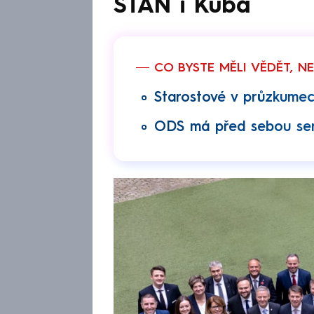
STAN i Kuba
CO BYSTE MĚLI VĚDĚT, N
Starostové v průzkumec
ODS má před sebou sená