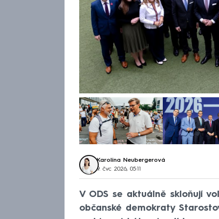
Karolína Neubergerová
9. čvc 2026, 05:11
V ODS se aktuálně skloňují vo
občanské demokraty Starostov