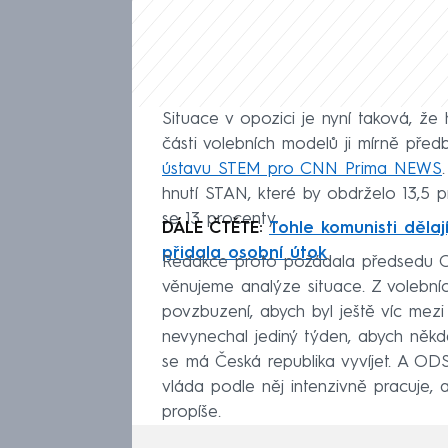
Situace v opozici je nyní taková, ž
části volebních modelů ji mírně před
ústavu STEM pro CNN Prima NEWS
hnutí STAN, které by obdrželo 13,5 p
se 13 procenty.
DÁLE ČTĚTE:
Tohle komunisti dělaj
přidala osobní útok
Redakce proto požádala předsedu O
věnujeme analýze situace. Z volební
povzbuzení, abych byl ještě víc mezi 
nevynechal jediný týden, abych někd
se má Česká republika vyvíjet. A ODS
vláda podle něj intenzivně pracuje, 
propíše.