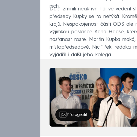
nich.
Další zmínili neaktivní lidi ve veden
předsedy Kupky se to netýká. Kromě 
krajů. Nespokojenost části ODS ale 
výjimkou poslance Karla Haase, který
nas*anost roste. Martin Kupka maká, 
místopředsedové. Nic,“ řekl redak
vyjádřil i další jeho kolega.
7
fotografií