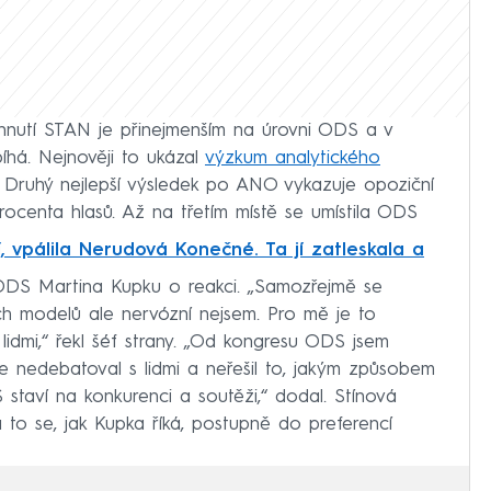
e hnutí STAN je přinejmenším na úrovni ODS a v
bíhá. Nejnověji to ukázal
výzkum analytického
. Druhý nejlepší výsledek po ANO vykazuje opoziční
rocenta hlasů. Až na třetím místě se umístila ODS
í, vpálila Nerudová Konečné. Ta jí zatleskala a
DS Martina Kupku o reakci. „Samozřejmě se
ch modelů ale nervózní nejsem. Pro mě je to
lidmi,“ řekl šéf strany. „Od kongresu ODS jsem
e nedebatoval s lidmi a neřešil to, jakým způsobem
 staví na konkurenci a soutěži,“ dodal. Stínová
a to se, jak Kupka říká, postupně do preferencí