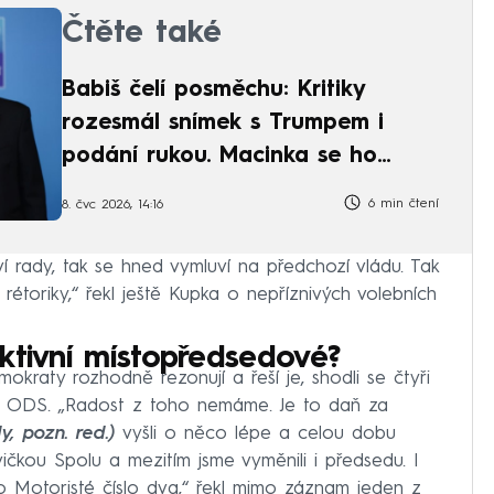
Čtěte také
Babiš čelí posměchu: Kritiky
rozesmál snímek s Trumpem i
podání rukou. Macinka se ho
zastal
6 min čtení
8. čvc 2026, 14:16
í rady, tak se hned vymluví na předchozí vládu. Tak
étoriky,“ řekl ještě Kupka o nepříznivých volebních
ktivní místopředsedové?
kraty rozhodně rezonují a řeší je, shodli se čtyři
u ODS. „Radost z toho nemáme. Je to daň za
dy, pozn. red.)
vyšli o něco lépe a celou dobu
vičkou Spolu a mezitím jsme vyměnili i předsedu. I
o Motoristé číslo dva,“ řekl mimo záznam jeden z