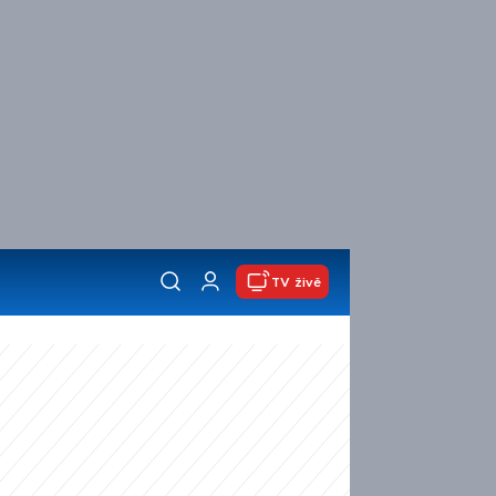
TV živě