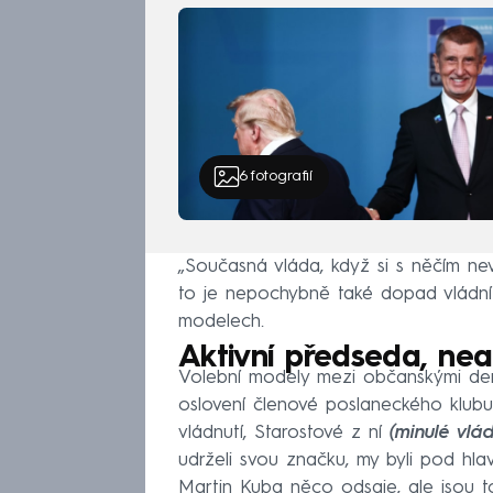
6
fotografií
„Současná vláda, když si s něčím nev
to je nepochybně také dopad vládní r
modelech.
Aktivní předseda, nea
Volební modely mezi občanskými demo
oslovení členové poslaneckého klub
vládnutí, Starostové z ní
(minulé vlá
udrželi svou značku, my byli pod hla
Martin Kuba něco odsaje, ale jsou t