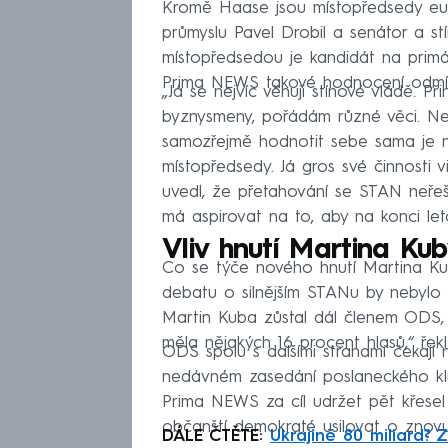
Kromě Haase jsou místopředsedy euro
průmyslu Pavel Drobil a senátor a stí
místopředsedou je kandidát na primá
Prima NEWS takové hodnocení odmít
„Já se nejvíc věnuji stínové vládě. P
byznysmeny, pořádám různé věci. N
samozřejmě hodnotit sebe sama je ne
místopředsedy. Já gros své činnosti vi
uvedl, že přetahování se STAN neřeší
má aspirovat na to, aby na konci let
Vliv hnutí Martina Ku
Co se týče nového hnutí Martina Ku
debatu o silnějším STANu by nebylo 
Martin Kuba zůstal dál členem ODS,
měla nějakých 16 procent hlasů,“ řekl
ODS spolu s dalšími stranami čekají
nedávném zasedání poslaneckého kl
Prima NEWS za cíl udržet pět křese
občanští demokraté usilovat o znovuz
DÁLE ČTĚTE:
Ukrajině 80 miliard?