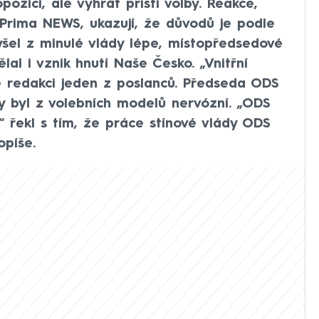
ozici, ale vyhrát příští volby. Reakce,
Prima NEWS, ukazují, že důvodů je podle
yšel z minulé vlády lépe, místopředsedové
al i vznik hnutí Naše Česko. „Vnitřní
e redakci jeden z poslanců. Předseda ODS
y byl z volebních modelů nervózní. „ODS
“ řekl s tím, že práce stínové vlády ODS
opíše.