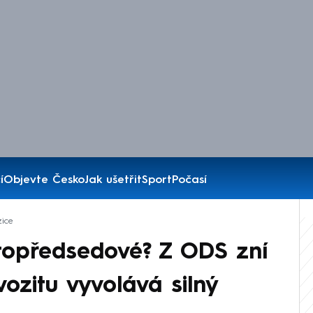
í
Objevte Česko
Jak ušetřit
Sport
Počasí
ice
stopředsedové? Z ODS zní
vozitu vyvolává silný