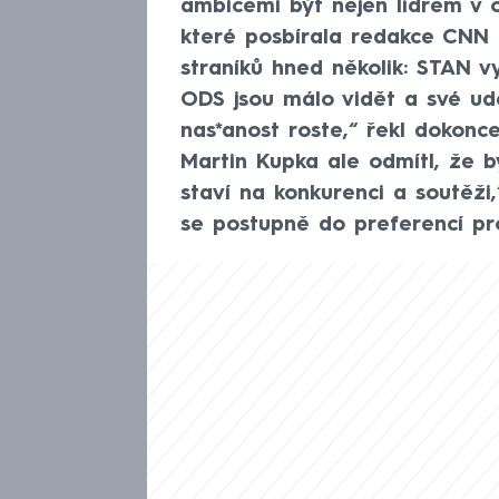
ambicemi být nejen lídrem v op
které posbírala redakce CNN 
straníků hned několik: STAN v
ODS jsou málo vidět a své uděl
nas*anost roste,“ řekl dokonc
Martin Kupka ale odmítl, že b
staví na konkurenci a soutěži,
se postupně do preferencí pr