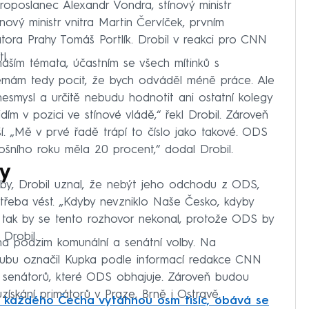
poslanec Alexandr Vondra, stínový ministr
nový ministr vnitra Martin Červíček, prvním
tora Prahy Tomáš Portlík. Drobil v reakci pro CNN
l.
řináším témata, účastním se všech mítinků s
emám tedy pocit, že bych odváděl méně práce. Ale
smysl a určitě nebudu hodnotit ani ostatní kolegy
dím v pozici ve stínové vládě,“ řekl Drobil. Zároveň
. „Mě v prvé řadě trápí to číslo jako takové. ODS
ošního roku měla 20 procent,“ dodal Drobil.
by
by, Drobil uznal, že nebýt jeho odchodu z ODS,
třeba vést. „Kdyby nevzniklo Naše Česko, kdyby
 tak by se tento rozhovor nekonal, protože ODS by
 Drobil.
 na podzim komunální a senátní volby. Na
ubu označil Kupka podle informací redakce CNN
l senátorů, které ODS obhajuje. Zároveň budou
ískání primátorů v Praze, Brně i Ostravě.
 Z každého Čecha vytáhnou osm tisíc, obává se