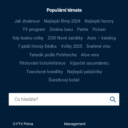
Populární témata
Jak zhubnout
Nejlepší filmy 2024
Nejlepší horory
TV program
Změna času
Partie
Počasí
Kdy budou volby
ZOO Nové začátky
Auto – katalog
7 pádů Honzy Dědka
Volby 2025
Svařené víno
Tatarák podle Pohlreicha
Aloe vera
Pěstování lichořeřišnice
Výpočet ascendentu
Tvarohové knedlíky
Nejlepší palačinky
Švestkový koláč
O FTV Prima
Management