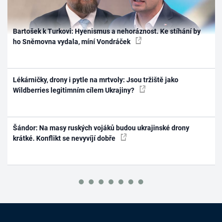
Bartošek k Turkovi: Hyenismus a nehoráznost. Ke stíhání by
ho Sněmovna vydala, míní Vondráček
Lékárničky, drony i pytle na mrtvoly: Jsou tržiště jako
Wildberries legitimním cílem Ukrajiny?
Šándor: Na masy ruských vojáků budou ukrajinské drony
krátké. Konflikt se nevyvíjí dobře