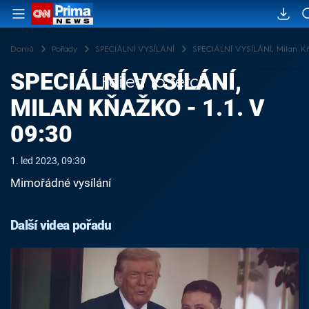
Domů
Pořady
SPECIÁLNÍ VYSÍLÁNÍ
SPECIÁLNÍ VYSÍLÁNÍ, Milan Kňa
SPECIÁLNÍ VYSÍLÁNÍ,
Failed to fetch
MILAN KŇAŽKO - 1.1. V
09:30
1. led 2023, 09:30
Mimořádné vysílání
Další videa pořadu