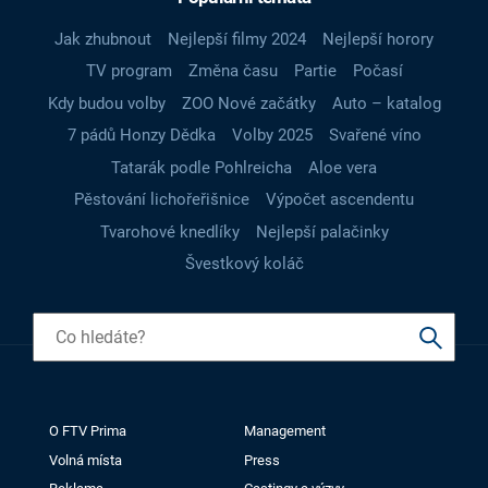
Jak zhubnout
Nejlepší filmy 2024
Nejlepší horory
TV program
Změna času
Partie
Počasí
Kdy budou volby
ZOO Nové začátky
Auto – katalog
7 pádů Honzy Dědka
Volby 2025
Svařené víno
Tatarák podle Pohlreicha
Aloe vera
Pěstování lichořeřišnice
Výpočet ascendentu
Tvarohové knedlíky
Nejlepší palačinky
Švestkový koláč
O FTV Prima
Management
Volná místa
Press