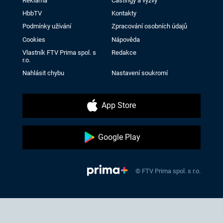
Reklama
Castingy a výzvy
HbbTV
Kontakty
Podmínky užívání
Zpracování osobních údajů
Cookies
Nápověda
Vlastník FTV Prima spol. s
Redakce
r.o.
Nahlásit chybu
Nastavení soukromí
App Store
Google Play
© FTV Prima spol. s r.o.