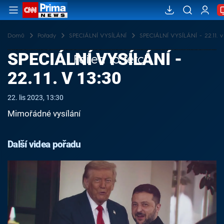
Domů
Pořady
SPECIÁLNÍ VYSÍLÁNÍ
SPECIÁLNÍ VYSÍLÁNÍ - 22.11. v 
SPECIÁLNÍ VYSÍLÁNÍ -
Failed to fetch
22.11. V 13:30
22. lis 2023, 13:30
Mimořádné vysílání
Další videa pořadu