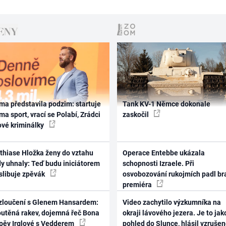
ma představila podzim: startuje
Tank KV-1 Němce dokonale
ma sport, vrací se Polabí, Zrádci
zaskočil
ové kriminálky
thiase Hložka ženy do vztahu
Operace Entebbe ukázala
dy uhnaly: Teď budu iniciátorem
schopnosti Izraele. Při
 slibuje zpěvák
osvobozování rukojmích padl br
premiéra
zloučení s Glenem Hansardem:
Video zachytilo výzkumníka na
outěná rakev, dojemná řeč Bona
okraji lávového jezera. Je to jak
zpěv Irglové s Vedderem
pohled do Slunce, hlásil vzruše