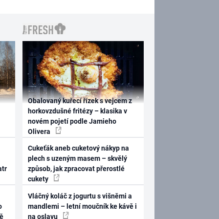
Obalovaný kuřecí řízek s vejcem z
horkovzdušné fritézy – klasika v
novém pojetí podle Jamieho
Olivera
Cukeťák aneb cuketový nákyp na
plech s uzeným masem – skvělý
atr
způsob, jak zpracovat přerostlé
cukety
Vláčný koláč z jogurtu s višněmi a
o
mandlemi – letní moučník ke kávě i
ně
na oslavu