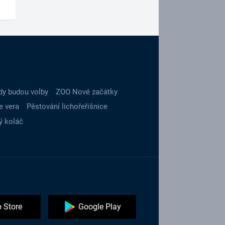
dy budou volby
ZOO Nové začátky
e vera
Pěstování lichořeřišnice
ý koláč
 Store
Google Play