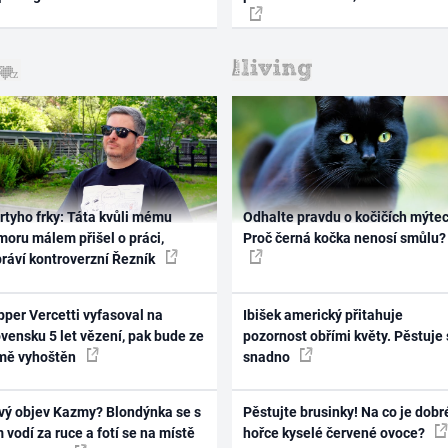
rtyho frky: Táta kvůli mému
Odhalte pravdu o kočičích mýtec
oru málem přišel o práci,
Proč černá kočka nenosí smůlu?
práví kontroverzní Řezník
per Vercetti vyfasoval na
Ibišek americký přitahuje
vensku 5 let vězení, pak bude ze
pozornost obřími květy. Pěstuje 
mě vyhoštěn
snadno
vý objev Kazmy? Blondýnka se s
Pěstujte brusinky! Na co je dobr
 vodí za ruce a fotí se na místě
hořce kyselé červené ovoce?