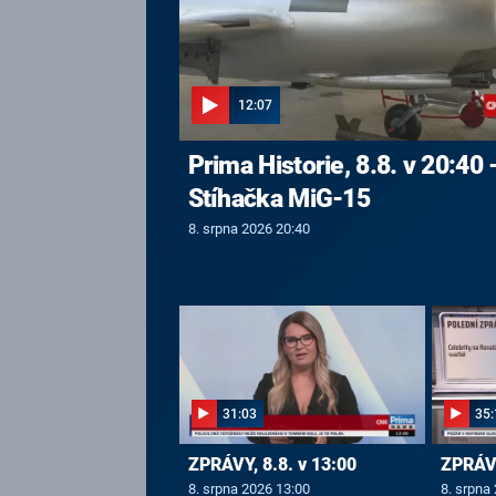
12:07
Prima Historie, 8.8. v 20:40 
Stíhačka MiG-15
8. srpna 2026 20:40
31:03
35:
ZPRÁVY, 8.8. v 13:00
ZPRÁVY
8. srpna 2026 13:00
8. srpna