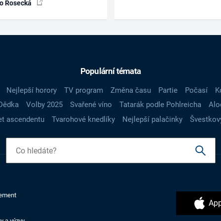
ko Rosecká
Populární témata
Nejlepší horory
TV program
Změna času
Partie
Počasí
K
Dědka
Volby 2025
Svařené víno
Tatarák podle Pohlreicha
Alo
t ascendentu
Tvarohové knedlíky
Nejlepší palačinky
Švestkov
ement
App
y a výzvy