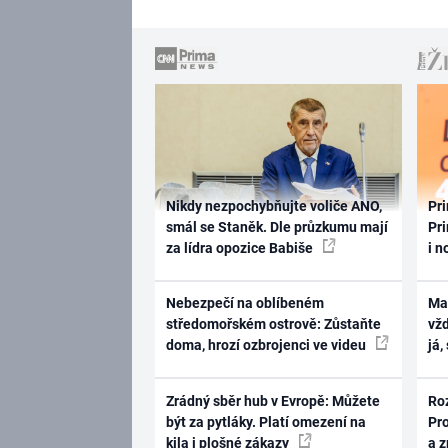
Nikdy nezpochybňujte voliče ANO,
Pri
smál se Staněk. Dle průzkumu mají
Pri
za lídra opozice Babiše
i n
Nebezpečí na oblíbeném
Ma
středomořském ostrově: Zůstaňte
vž
doma, hrozí ozbrojenci ve videu
já,
Zrádný sběr hub v Evropě: Můžete
Ro
být za pytláky. Platí omezení na
Pr
kila i plošné zákazy
a 