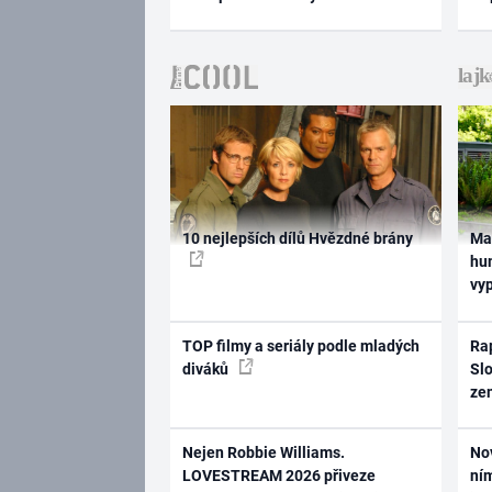
10 nejlepších dílů Hvězdné brány
Ma
hum
vy
TOP filmy a seriály podle mladých
Rap
diváků
Slo
ze
Nejen Robbie Williams.
No
LOVESTREAM 2026 přiveze
ním