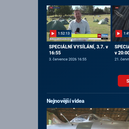
1:52:13
1:4
SPECIÁLNÍ VYSÍLÁNÍ, 3.7. v
SPECIÁ
16:55
v 20:0
3. července 2026 16:55
21. červ
S
Nejnovější videa