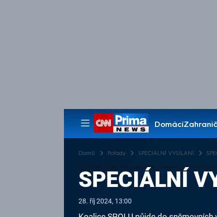
Domácí
Zahranič
Pořady
Domů
Pořady
SPECIÁLNÍ VYSÍLÁNÍ
SPE
SPECIÁLNÍ VY
28. říj 2024, 13:00
Koalice SPOLU půjde do sněmovních vo