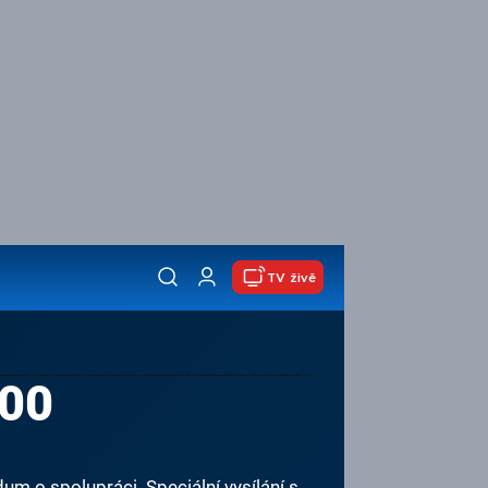
TV živě
:00
 o spolupráci. Speciální vysílání s