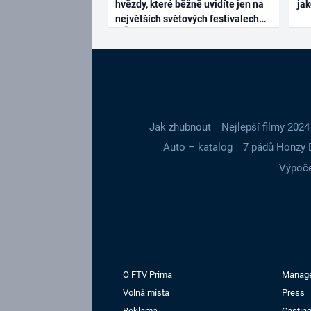
hvězdy, které běžně uvidíte jen na
ja
největších světových festivalech
Jak zhubnout
Nejlepší filmy 2024
Auto – katalog
7 pádů Honzy 
Výpoče
O FTV Prima
Manag
Volná místa
Press
Reklama
Casting