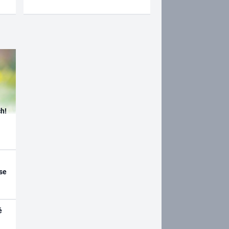
h!
se
é