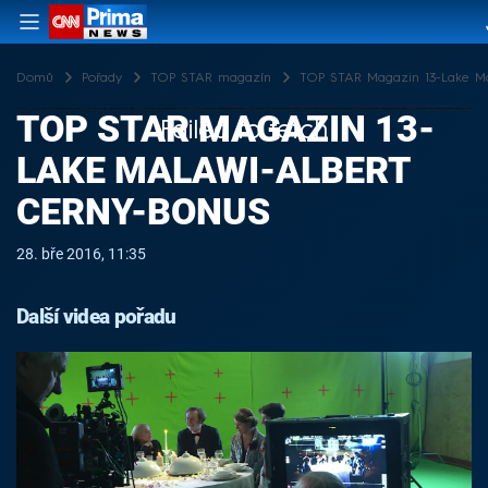
Domů
Pořady
TOP STAR magazín
TOP STAR Magazin 13-Lake Ma
TOP STAR MAGAZIN 13-
Failed to fetch
LAKE MALAWI-ALBERT
CERNY-BONUS
28. bře 2016, 11:35
Další videa pořadu