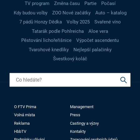
TV program
Změna času
Partie
Počasí
Kdy budou volby
ZOO Nové začátky
Auto – katalog
7 pádů Honzy Dědka
Volby 2025
Svařené víno
Tatarák podle Pohlreicha
Aloe vera
Pěstování lichořeřišnice
Výpočet ascendentu
Tvarohové knedlíky
Nejlepší palačinky
Švestkový koláč
O FTV Prima
Management
Volná místa
Press
Reklama
Castingy a výzvy
HbbTV
Kontakty
Podmínky užívání
Zpracování osobních údajů