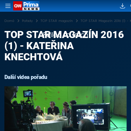
Domů
Pořady
TOP STAR magazín
TOP STAR Magazín 2016 (1) - 
TOP STAR MAGAZÍN 2016
Failed to fetch
(1) - KATEŘINA
KNECHTOVÁ
Další videa pořadu