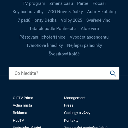
TV program
Změna času
Partie
Počasí
Kdy budou volby
ZOO Nové začátky
Auto – katalog
7 pádů Honzy Dědka
Volby 2025
Svařené víno
Tatarák podle Pohlreicha
Aloe vera
Pěstování lichořeřišnice
Výpočet ascendentu
Tvarohové knedlíky
Nejlepší palačinky
Švestkový koláč
O FTV Prima
Management
Volná místa
Press
Reklama
Castingy a výzvy
HbbTV
Kontakty
Podmínky užívání
Zpracování osobních údajů