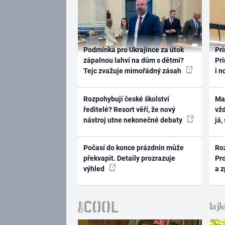
Podmínka pro Ukrajince za útok
Pri
zápalnou lahví na dům s dětmi?
Pri
Tejc zvažuje mimořádný zásah
i n
Rozpohybují české školství
Ma
ředitelé? Resort věří, že nový
vž
nástroj utne nekonečné debaty
já,
Počasí do konce prázdnin může
Ro
překvapit. Detaily prozrazuje
Pr
výhled
a 