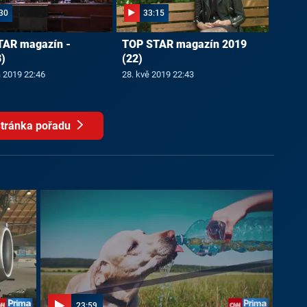
30
33:15
TAR magazín -
TOP STAR magazín 2019
)
(22)
a 2019 22:46
28. kvě 2019 22:43
tránka pořadu
23:59