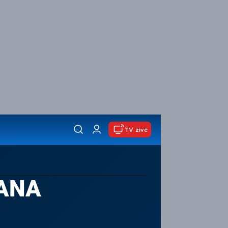
TV živě
VANA