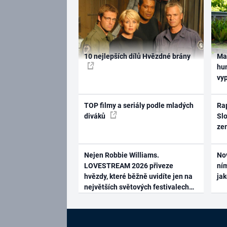
10 nejlepších dílů Hvězdné brány
Ma
hum
vy
TOP filmy a seriály podle mladých
Rap
diváků
Slo
ze
Nejen Robbie Williams.
No
LOVESTREAM 2026 přiveze
ním
hvězdy, které běžně uvidíte jen na
ja
největších světových festivalech