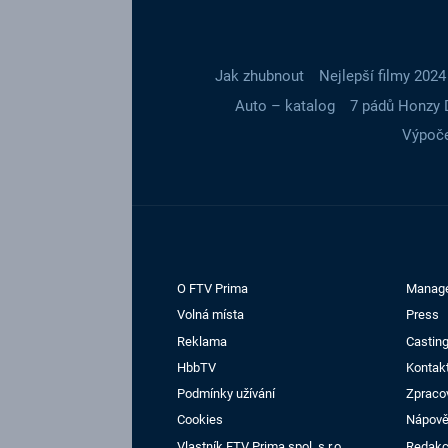
Jak zhubnout
Nejlepší filmy 2024
Auto – katalog
7 pádů Honzy 
Výpoče
O FTV Prima
Manag
Volná místa
Press
Reklama
Casting
HbbTV
Kontak
Podmínky užívání
Zpraco
Cookies
Nápov
Vlastník FTV Prima spol. s r.o.
Redak