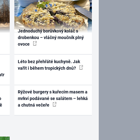
Jednoduchý borůvkový koláč s
drobenkou – vláčný moučník plný
ovoce
Léto bez přehřáté kuchyně. Jak
vařit i během tropických dnů?
atr
Rýžové burgery s kuřecím masem a
o
mrkví podávané se salátem – lehká
ně
a chutná večeře