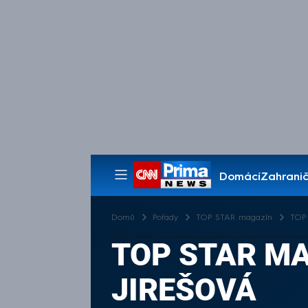
Domácí
Zahranič
Pořady
Domů
Pořady
TOP STAR magazín
TOP 
TOP STAR MA
JIREŠOVÁ