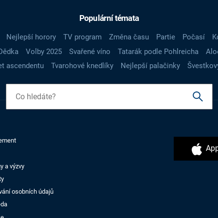
Populární témata
Nejlepší horory
TV program
Změna času
Partie
Počasí
K
Dědka
Volby 2025
Svařené víno
Tatarák podle Pohlreicha
Alo
t ascendentu
Tvarohové knedlíky
Nejlepší palačinky
Švestkov
ement
App
y a výzvy
ty
vání osobních údajů
ěda
ce