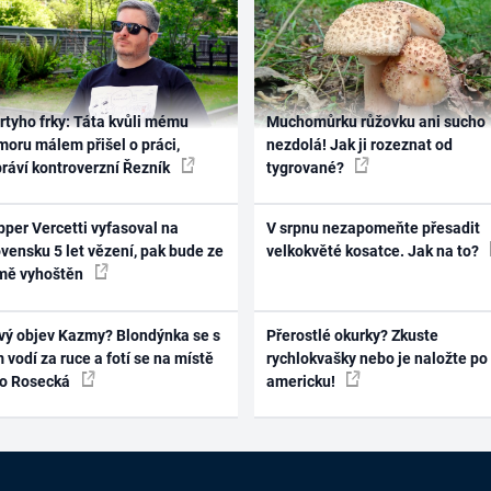
rtyho frky: Táta kvůli mému
Muchomůrku růžovku ani sucho
oru málem přišel o práci,
nezdolá! Jak ji rozeznat od
práví kontroverzní Řezník
tygrované?
per Vercetti vyfasoval na
V srpnu nezapomeňte přesadit
vensku 5 let vězení, pak bude ze
velkokvěté kosatce. Jak na to?
mě vyhoštěn
vý objev Kazmy? Blondýnka se s
Přerostlé okurky? Zkuste
 vodí za ruce a fotí se na místě
rychlokvašky nebo je naložte po
ko Rosecká
americku!