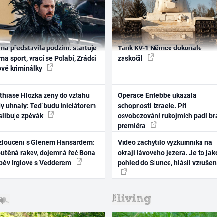
ma představila podzim: startuje
Tank KV-1 Němce dokonale
ma sport, vrací se Polabí, Zrádci
zaskočil
ové kriminálky
thiase Hložka ženy do vztahu
Operace Entebbe ukázala
dy uhnaly: Teď budu iniciátorem
schopnosti Izraele. Při
 slibuje zpěvák
osvobozování rukojmích padl br
premiéra
zloučení s Glenem Hansardem:
Video zachytilo výzkumníka na
outěná rakev, dojemná řeč Bona
okraji lávového jezera. Je to jak
zpěv Irglové s Vedderem
pohled do Slunce, hlásil vzruše