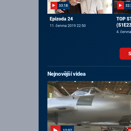
33:18
32:
Epizoda 24
TOP S
(S1E23
11. června 2019 22:50
4. červn
S
Nejnovější videa
12:07