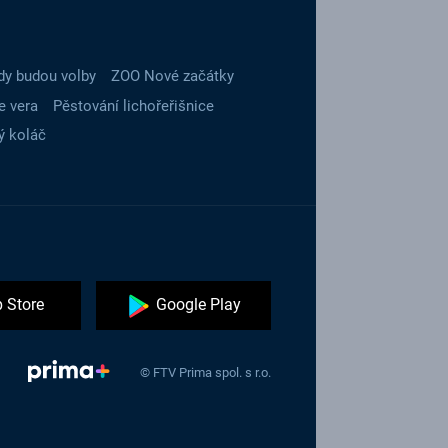
dy budou volby
ZOO Nové začátky
e vera
Pěstování lichořeřišnice
ý koláč
 Store
Google Play
© FTV Prima spol. s r.o.