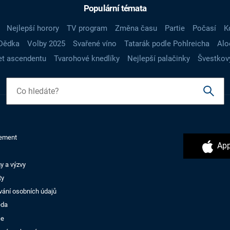
Populární témata
Nejlepší horory
TV program
Změna času
Partie
Počasí
K
Dědka
Volby 2025
Svařené víno
Tatarák podle Pohlreicha
Alo
t ascendentu
Tvarohové knedlíky
Nejlepší palačinky
Švestkov
ement
App
y a výzvy
ty
vání osobních údajů
ěda
ce