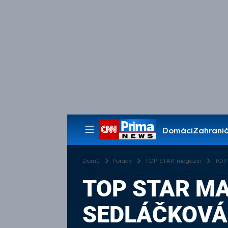
Domácí
Zahranič
Pořady
Domů
Pořady
TOP STAR magazín
TOP 
TOP STAR MAG
SEDLÁČKOVÁ