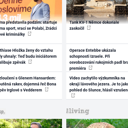
ma představila podzim: startuje
Tank KV-1 Němce dokonale
ma sport, vrací se Polabí, Zrádci
zaskočil
ové kriminálky
thiase Hložka ženy do vztahu
Operace Entebbe ukázala
dy uhnaly: Teď budu iniciátorem
schopnosti Izraele. Při
 slibuje zpěvák
osvobozování rukojmích padl br
premiéra
zloučení s Glenem Hansardem:
Video zachytilo výzkumníka na
outěná rakev, dojemná řeč Bona
okraji lávového jezera. Je to jak
zpěv Irglové s Vedderem
pohled do Slunce, hlásil vzruše