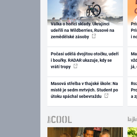
Válka o hořící sklady. Ukrajinci
Pri
udeřili na Wildberries, Rusové na
Pri
zemědělské zásoby
i n
Počasí udělá dvojitou otočku, udeří
Ma
i bouřky. RADAR ukazuje, kdy se
vž
vrátí tropy
já,
Masová střelba v thajské škole: Na
Ro
místě je sedm mrtvých. Student po
Pr
útoku spáchal sebevraždu
a 