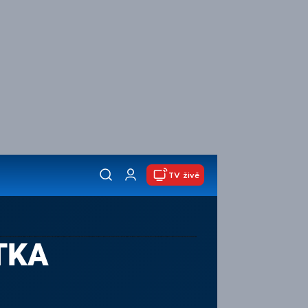
TV živě
TKA