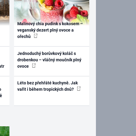
Malinový chia pudink s kokosem –
veganský dezert plný ovoce a
ořechů
Jednoduchý borůvkový koláč s
drobenkou – vláčný moučník plný
atr
ovoce
Léto bez přehřáté kuchyně. Jak
o
vařit i během tropických dnů?
ně