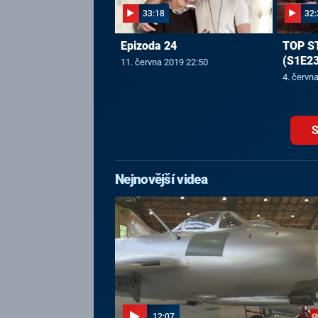
33:18
32:
Epizoda 24
TOP S
(S1E23
11. června 2019 22:50
4. červn
S
Nejnovější videa
12:07