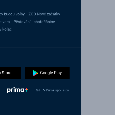
dy budou volby
ZOO Nové začátky
e vera
Pěstování lichořeřišnice
ý koláč
 Store
Google Play
© FTV Prima spol. s r.o.