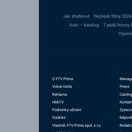
Jak zhubnout
Nejlepší filmy 2024
Auto – katalog
7 pádů Honzy 
Výpoče
O FTV Prima
Manag
Volná místa
Press
Reklama
Casting
HbbTV
Kontak
Podmínky užívání
Zpraco
Cookies
Nápov
Vlastník FTV Prima spol. s r.o.
Redak