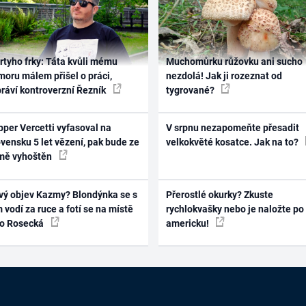
rtyho frky: Táta kvůli mému
Muchomůrku růžovku ani sucho
oru málem přišel o práci,
nezdolá! Jak ji rozeznat od
práví kontroverzní Řezník
tygrované?
per Vercetti vyfasoval na
V srpnu nezapomeňte přesadit
vensku 5 let vězení, pak bude ze
velkokvěté kosatce. Jak na to?
mě vyhoštěn
vý objev Kazmy? Blondýnka se s
Přerostlé okurky? Zkuste
 vodí za ruce a fotí se na místě
rychlokvašky nebo je naložte po
ko Rosecká
americku!