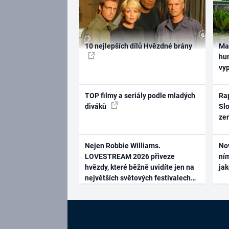
10 nejlepších dílů Hvězdné brány
Ma
hum
vy
TOP filmy a seriály podle mladých
Rap
diváků
Slo
ze
Nejen Robbie Williams.
No
LOVESTREAM 2026 přiveze
ním
hvězdy, které běžně uvidíte jen na
ja
největších světových festivalech