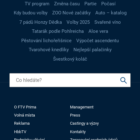
TV program
Změna času
Partie
Počasí
Kdy budou volby
ZOO Nové začátky
Auto – katalog
7 pádů Honzy Dědka
Volby 2025
Svařené víno
Tatarák podle Pohlreicha
Aloe vera
Pěstování lichořeřišnice
Výpočet ascendentu
Tvarohové knedlíky
Nejlepší palačinky
Švestkový koláč
O FTV Prima
Management
Volná místa
Press
Reklama
Castingy a výzvy
HbbTV
Kontakty
Podmínky užívání
Zpracování osobních údajů