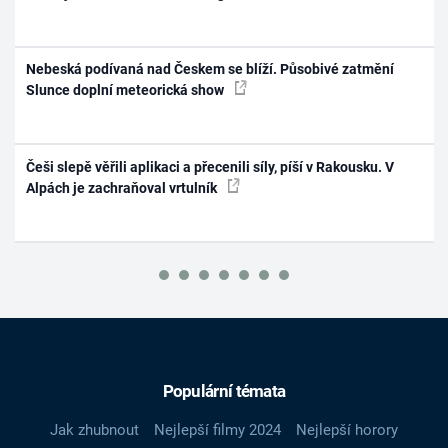
Nebeská podívaná nad Českem se blíží. Působivé zatmění
Slunce doplní meteorická show
Češi slepě věřili aplikaci a přecenili síly, píší v Rakousku. V
Alpách je zachraňoval vrtulník
Populární témata
Jak zhubnout
Nejlepší filmy 2024
Nejlepší horory