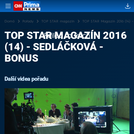
Domů
Pořady
TOP STAR magazín
TOP STAR Magazín 2016 (14) -
TOP STAR MAGAZÍN 2016
Failed to fetch
(14) - SEDLÁČKOVÁ -
BONUS
Další videa pořadu