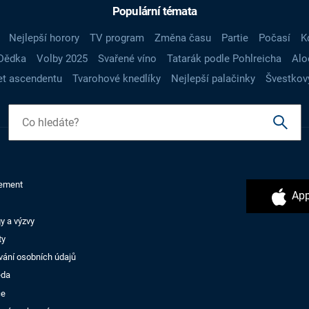
Populární témata
Nejlepší horory
TV program
Změna času
Partie
Počasí
K
Dědka
Volby 2025
Svařené víno
Tatarák podle Pohlreicha
Alo
t ascendentu
Tvarohové knedlíky
Nejlepší palačinky
Švestkov
ement
App
y a výzvy
ty
vání osobních údajů
ěda
ce