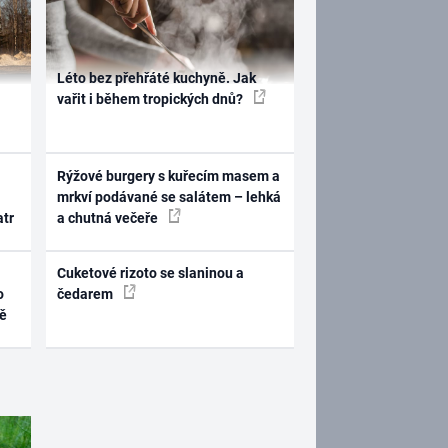
Léto bez přehřáté kuchyně. Jak
vařit i během tropických dnů?
Rýžové burgery s kuřecím masem a
mrkví podávané se salátem – lehká
atr
a chutná večeře
Cuketové rizoto se slaninou a
o
čedarem
ně