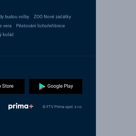
dy budou volby
ZOO Nové začátky
e vera
Pěstování lichořeřišnice
ý koláč
 Store
Google Play
© FTV Prima spol. s r.o.