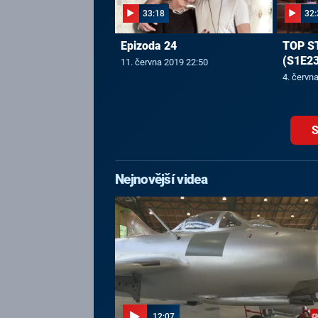
33:18
32:
Epizoda 24
TOP S
(S1E23
11. června 2019 22:50
4. červn
S
Nejnovější videa
12:07