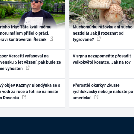
rtyho frky: Táta kvůli mému
Muchomůrku růžovku ani sucho
oru málem přišel o práci,
nezdolá! Jak ji rozeznat od
práví kontroverzní Řezník
tygrované?
per Vercetti vyfasoval na
V srpnu nezapomeňte přesadit
vensku 5 let vězení, pak bude ze
velkokvěté kosatce. Jak na to?
mě vyhoštěn
vý objev Kazmy? Blondýnka se s
Přerostlé okurky? Zkuste
 vodí za ruce a fotí se na místě
rychlokvašky nebo je naložte po
ko Rosecká
americku!