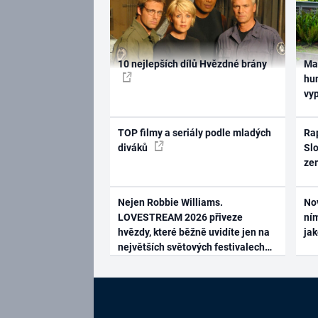
10 nejlepších dílů Hvězdné brány
Ma
hum
vy
TOP filmy a seriály podle mladých
Rap
diváků
Slo
ze
Nejen Robbie Williams.
No
LOVESTREAM 2026 přiveze
ním
hvězdy, které běžně uvidíte jen na
ja
největších světových festivalech