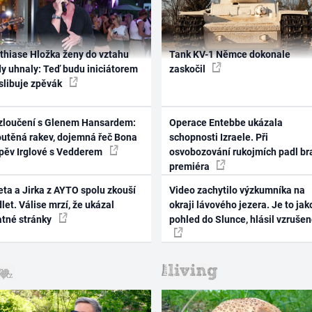
thiase Hložka ženy do vztahu
Tank KV-1 Němce dokonale
dy uhnaly: Teď budu iniciátorem
zaskočil
 slibuje zpěvák
zloučení s Glenem Hansardem:
Operace Entebbe ukázala
outěná rakev, dojemná řeč Bona
schopnosti Izraele. Při
zpěv Irglové s Vedderem
osvobozování rukojmích padl br
premiéra
ta a Jirka z AYTO spolu zkouší
Video zachytilo výzkumníka na
let. Válise mrzí, že ukázal
okraji lávového jezera. Je to jak
atné stránky
pohled do Slunce, hlásil vzruše