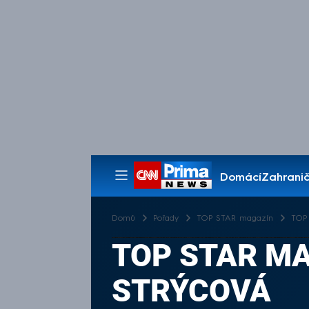
Domácí
Zahranič
Pořady
Domů
Pořady
TOP STAR magazín
TOP 
TOP STAR MA
STRÝCOVÁ