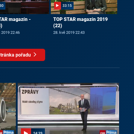
30
33:15
TAR magazín -
TOP STAR magazín 2019
)
(22)
a 2019 22:46
28. kvě 2019 22:43
tránka pořadu
24:39