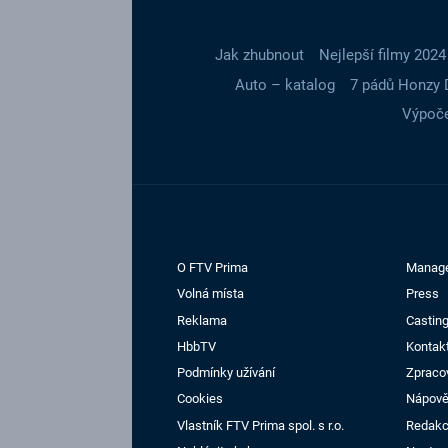
Jak zhubnout
Nejlepší filmy 2024
Auto – katalog
7 pádů Honzy 
Výpoče
O FTV Prima
Manag
Volná místa
Press
Reklama
Casting
HbbTV
Kontak
Podmínky užívání
Zpraco
Cookies
Nápov
Vlastník FTV Prima spol. s r.o.
Redak