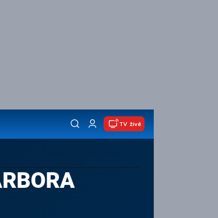
TV živě
BARBORA