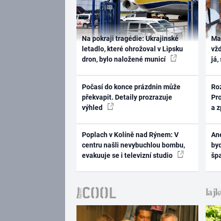
Na pokraji tragédie: Ukrajinské
Ma
letadlo, které ohrožoval v Lipsku
vž
dron, bylo naložené municí
já,
Počasí do konce prázdnin může
Ro
překvapit. Detaily prozrazuje
Pr
výhled
a 
Poplach v Kolíně nad Rýnem: V
Ane
centru našli nevybuchlou bombu,
byd
evakuuje se i televizní studio
šp