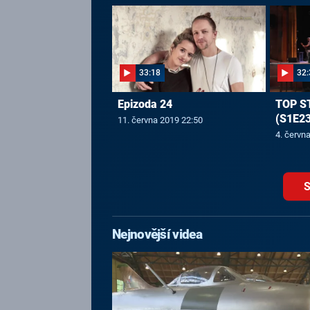
33:18
32:
Epizoda 24
TOP S
(S1E23
11. června 2019 22:50
4. červn
S
Nejnovější videa