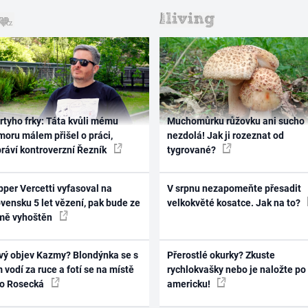
rtyho frky: Táta kvůli mému
Muchomůrku růžovku ani sucho
oru málem přišel o práci,
nezdolá! Jak ji rozeznat od
práví kontroverzní Řezník
tygrované?
per Vercetti vyfasoval na
V srpnu nezapomeňte přesadit
vensku 5 let vězení, pak bude ze
velkokvěté kosatce. Jak na to?
mě vyhoštěn
vý objev Kazmy? Blondýnka se s
Přerostlé okurky? Zkuste
 vodí za ruce a fotí se na místě
rychlokvašky nebo je naložte po
ko Rosecká
americku!