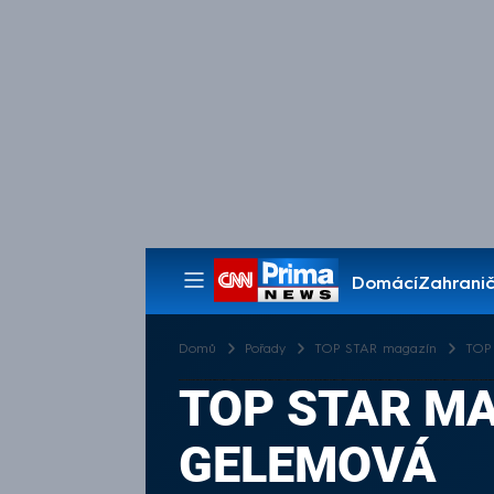
Domácí
Zahranič
Pořady
Domů
Pořady
TOP STAR magazín
TOP 
TOP STAR MAG
GELEMOVÁ