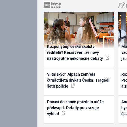
Rozpohybují české školství
Ma
ředitelé? Resort věří, že nový
vž
nástroj utne nekonečné debaty
já,
V italských Alpách zemřela
Ro
čtrnáctiletá dívka z Česka. Tragédii
Pr
šetří policie
a 
Počasí do konce prázdnin může
Ane
překvapit. Detaily prozrazuje
byd
výhled
šp