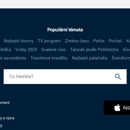
Populární témata
Nejlepší horory
TV program
Změna času
Partie
Počasí
K
Dědka
Volby 2025
Svařené víno
Tatarák podle Pohlreicha
Alo
t ascendentu
Tvarohové knedlíky
Nejlepší palačinky
Švestkov
ement
App
y a výzvy
ty