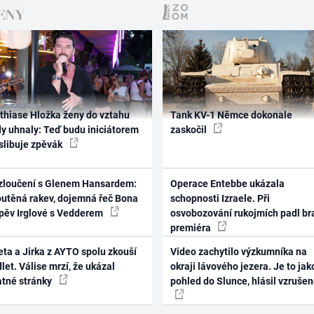
thiase Hložka ženy do vztahu
Tank KV-1 Němce dokonale
dy uhnaly: Teď budu iniciátorem
zaskočil
 slibuje zpěvák
zloučení s Glenem Hansardem:
Operace Entebbe ukázala
outěná rakev, dojemná řeč Bona
schopnosti Izraele. Při
zpěv Irglové s Vedderem
osvobozování rukojmích padl br
premiéra
ta a Jirka z AYTO spolu zkouší
Video zachytilo výzkumníka na
let. Válise mrzí, že ukázal
okraji lávového jezera. Je to jak
atné stránky
pohled do Slunce, hlásil vzruše