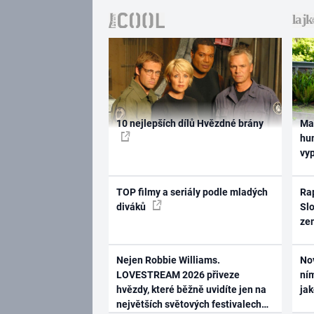
10 nejlepších dílů Hvězdné brány
Ma
hum
vy
TOP filmy a seriály podle mladých
Rap
diváků
Slo
ze
Nejen Robbie Williams.
No
LOVESTREAM 2026 přiveze
ním
hvězdy, které běžně uvidíte jen na
ja
největších světových festivalech