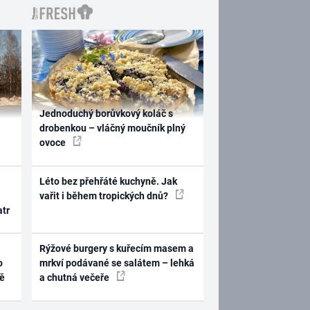
Jednoduchý borůvkový koláč s
drobenkou – vláčný moučník plný
ovoce
Léto bez přehřáté kuchyně. Jak
vařit i během tropických dnů?
atr
Rýžové burgery s kuřecím masem a
o
mrkví podávané se salátem – lehká
ně
a chutná večeře