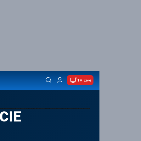
TV živě
CIE