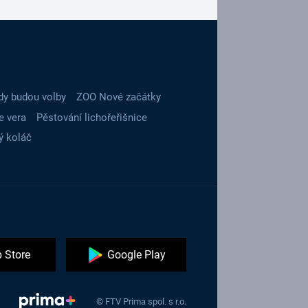
dy budou volby
ZOO Nové začátky
e vera
Pěstování lichořeřišnice
ý koláč
 Store
Google Play
© FTV Prima spol. s r.o.