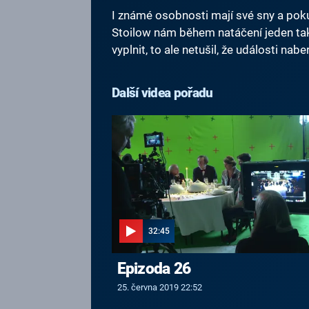
I známé osobnosti mají své sny a pokud
Stoilow nám během natáčení jeden tak
vyplnit, to ale netušil, že události nab
Další videa pořadu
32:45
Epizoda 26
25. června 2019 22:52