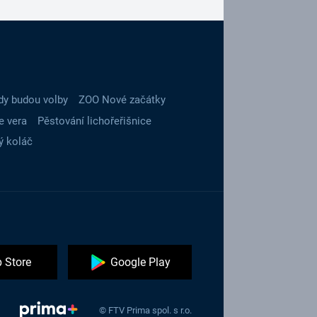
dy budou volby
ZOO Nové začátky
e vera
Pěstování lichořeřišnice
ý koláč
 Store
Google Play
© FTV Prima spol. s r.o.