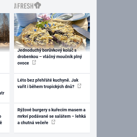
Jednoduchý borůvkový koláč s
drobenkou – vláčný moučník plný
ovoce
Léto bez přehřáté kuchyně. Jak
vařit i během tropických dnů?
atr
Rýžové burgery s kuřecím masem a
o
mrkví podávané se salátem – lehká
ně
a chutná večeře