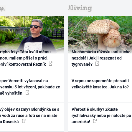
rtyho frky: Táta kvůli mému
Muchomůrku růžovku ani sucho
oru málem přišel o práci,
nezdolá! Jak ji rozeznat od
práví kontroverzní Řezník
tygrované?
per Vercetti vyfasoval na
V srpnu nezapomeňte přesadit
vensku 5 let vězení, pak bude ze
velkokvěté kosatce. Jak na to?
mě vyhoštěn
vý objev Kazmy? Blondýnka se s
Přerostlé okurky? Zkuste
 vodí za ruce a fotí se na místě
rychlokvašky nebo je naložte po
ko Rosecká
americku!