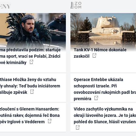
ma představila podzim: startuje
Tank KV-1 Němce dokonale
ma sport, vrací se Polabí, Zrádci
zaskočil
ové kriminálky
thiase Hložka ženy do vztahu
Operace Entebbe ukázala
dy uhnaly: Teď budu iniciátorem
schopnosti Izraele. Při
 slibuje zpěvák
osvobozování rukojmích padl br
premiéra
zloučení s Glenem Hansardem:
Video zachytilo výzkumníka na
outěná rakev, dojemná řeč Bona
okraji lávového jezera. Je to jak
zpěv Irglové s Vedderem
pohled do Slunce, hlásil vzruše