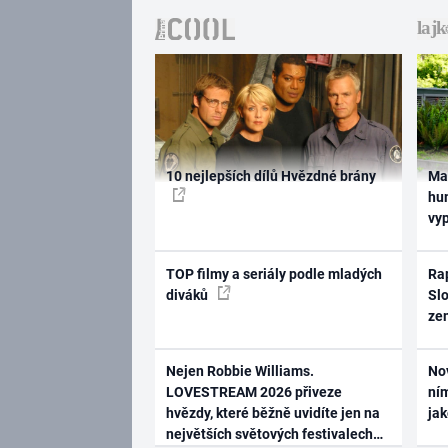
10 nejlepších dílů Hvězdné brány
Ma
hum
vy
TOP filmy a seriály podle mladých
Rap
diváků
Slo
ze
Nejen Robbie Williams.
No
LOVESTREAM 2026 přiveze
ním
hvězdy, které běžně uvidíte jen na
ja
největších světových festivalech