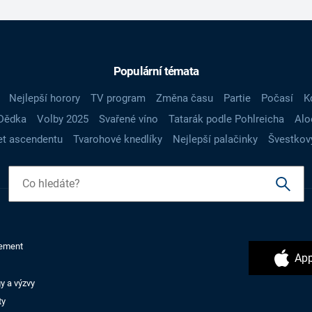
Populární témata
Nejlepší horory
TV program
Změna času
Partie
Počasí
K
Dědka
Volby 2025
Svařené víno
Tatarák podle Pohlreicha
Alo
t ascendentu
Tvarohové knedlíky
Nejlepší palačinky
Švestkov
ement
App
y a výzvy
ty