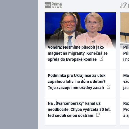
Vondra: Nesmíme působit jako
Pri
magnet na migranty. Konečná se
Pri
opřela do Evropské komise
i n
Podmínka pro Ukrajince za útok
Ma
zápalnou lahví na dům s dětmi?
vž
Tejc zvažuje mimořádný zásah
já,
Na „Švarcenberský“ kanál už
Ro
neodbočíte. Chyba vydržela 30 let,
Pr
teď ceduli celou odstraní
a 