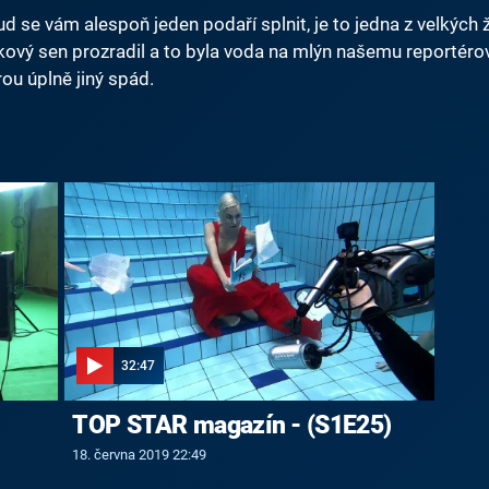
 se vám alespoň jeden podaří splnit, je to jedna z velkých 
ový sen prozradil a to byla voda na mlýn našemu reportéro
erou úplně jiný spád.
32:47
TOP STAR magazín - (S1E25)
18. června 2019 22:49