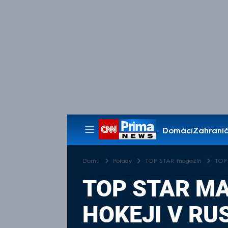
Domácí
Zahranič
Pořady
Domů
Pořady
TOP STAR magazín
TOP 
TOP STAR MA
HOKEJI V RU