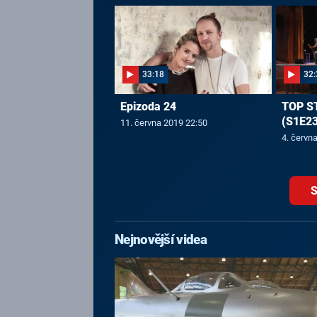
33:18
32:
Epizoda 24
TOP S
(S1E23
11. června 2019 22:50
4. červn
S
Nejnovější videa