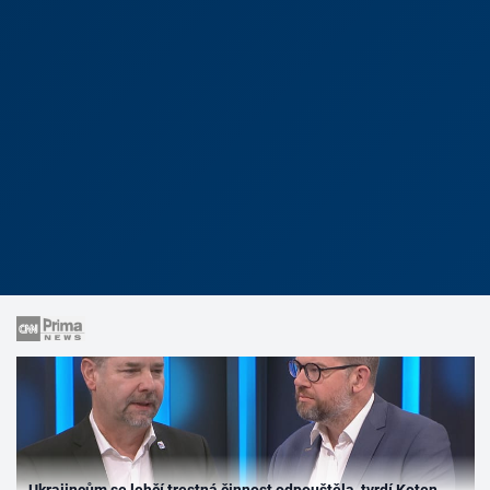
Ukrajincům se lehčí trestná činnost odpouštěla, tvrdí Koten.