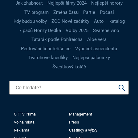
Jak zhubnout
Nejlepší filmy 2024
Nejlepší horory
TV program
Změna času
Partie
Počasí
Kdy budou volby
ZOO Nové začátky
Auto – katalog
7 pádů Honzy Dědka
Volby 2025
Svařené víno
Tatarák podle Pohlreicha
Aloe vera
Pěstování lichořeřišnice
Výpočet ascendentu
Tvarohové knedlíky
Nejlepší palačinky
Švestkový koláč
O FTV Prima
Management
Volná místa
Press
Reklama
Castingy a výzvy