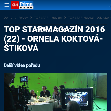
Domů
Pořady
TOP STAR magazín
TOP STAR Magazín 2016 (22) -
TOP STAR MAGAZÍN 2016
Failed to fetch
(22) - ORNELA KOKTOVÁ-
ŠTIKOVÁ
Další videa pořadu