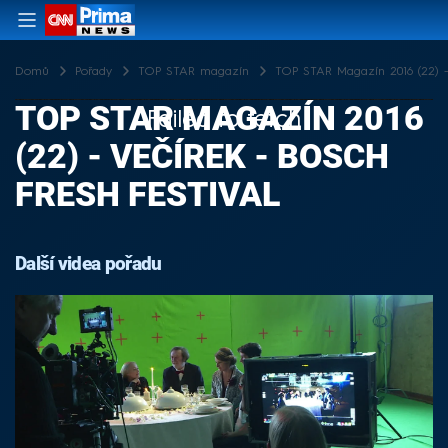
Domů
Pořady
TOP STAR magazín
TOP STAR Magazín 2016 (22) - 
TOP STAR MAGAZÍN 2016
Failed to fetch
(22) - VEČÍREK - BOSCH
FRESH FESTIVAL
Další videa pořadu