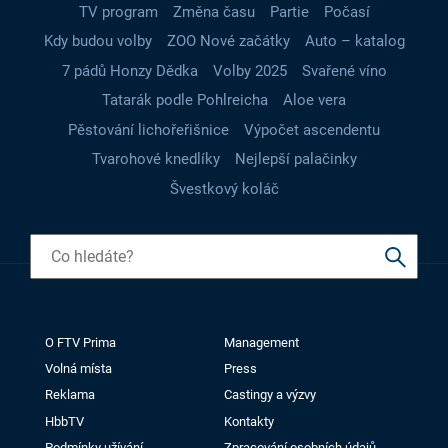
TV program
Změna času
Partie
Počasí
Kdy budou volby
ZOO Nové začátky
Auto – katalog
7 pádů Honzy Dědka
Volby 2025
Svařené víno
Tatarák podle Pohlreicha
Aloe vera
Pěstování lichořeřišnice
Výpočet ascendentu
Tvarohové knedlíky
Nejlepší palačinky
Švestkový koláč
O FTV Prima
Management
Volná místa
Press
Reklama
Castingy a výzvy
HbbTV
Kontakty
Podmínky užívání
Zpracování osobních údajů