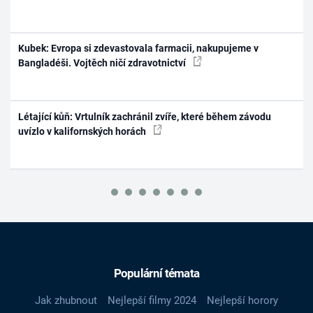
Kubek: Evropa si zdevastovala farmacii, nakupujeme v
Bangladéši. Vojtěch ničí zdravotnictví
Létající kůň: Vrtulník zachránil zvíře, které během závodu
uvízlo v kalifornských horách
Populární témata
Jak zhubnout
Nejlepší filmy 2024
Nejlepší horory