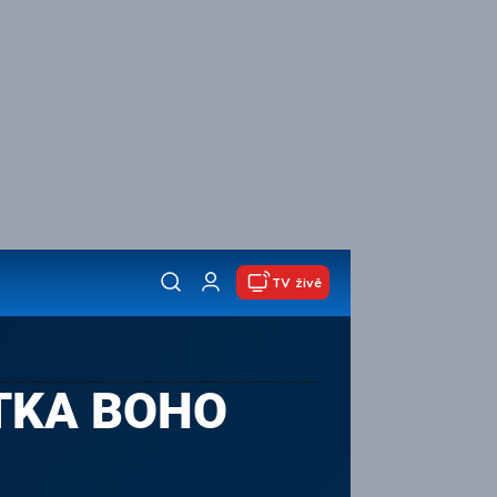
TV živě
ITKA BOHO