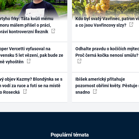
rtyho frky: Táta kvůli mému
Kdo byl svatý Vavřinec, patron v
oru málem přišel o práci,
a co jsou Vavřincovy slzy?
práví kontroverzní Řezník
per Vercetti vyfasoval na
Odhalte pravdu o kočičích mýtec
vensku 5 let vězení, pak bude ze
Proč černá kočka nenosí smůlu?
mě vyhoštěn
vý objev Kazmy? Blondýnka se s
Ibišek americký přitahuje
 vodí za ruce a fotí se na místě
pozornost obřími květy. Pěstuje 
ko Rosecká
snadno
Populární témata