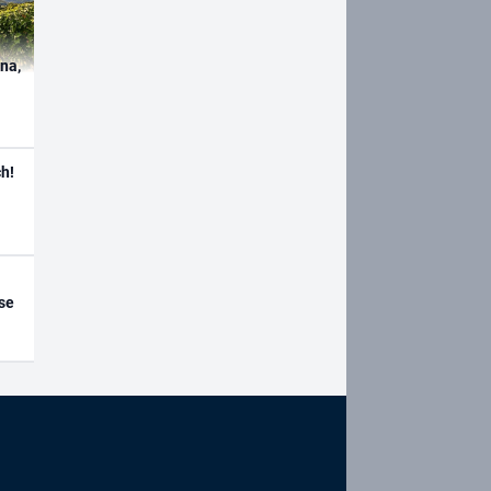
ína,
h!
se