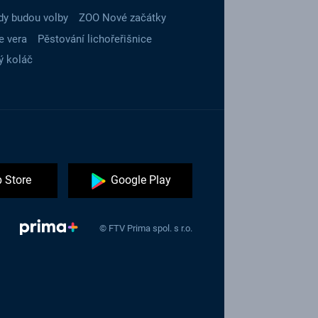
dy budou volby
ZOO Nové začátky
e vera
Pěstování lichořeřišnice
ý koláč
 Store
Google Play
© FTV Prima spol. s r.o.