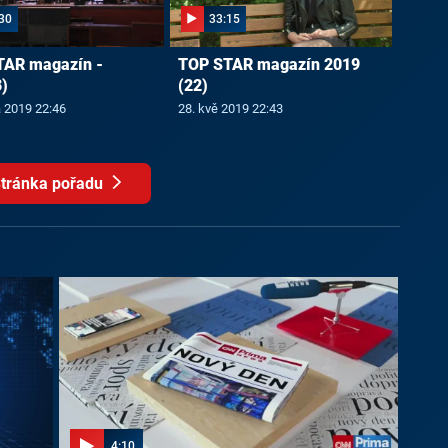
30
33:15
TAR magazín -
TOP STAR magazín 2019
)
(22)
a 2019 22:46
28. kvě 2019 22:43
tránka pořadu
4:10