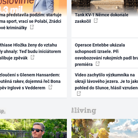
ma představila podzim: startuje
Tank KV-1 Němce dokonale
ma sport, vrací se Polabí, Zrádci
zaskočil
ové kriminálky
thiase Hložka ženy do vztahu
Operace Entebbe ukázala
dy uhnaly: Teď budu iniciátorem
schopnosti Izraele. Při
 slibuje zpěvák
osvobozování rukojmích padl br
premiéra
zloučení s Glenem Hansardem:
Video zachytilo výzkumníka na
outěná rakev, dojemná řeč Bona
okraji lávového jezera. Je to jak
zpěv Irglové s Vedderem
pohled do Slunce, hlásil vzruše