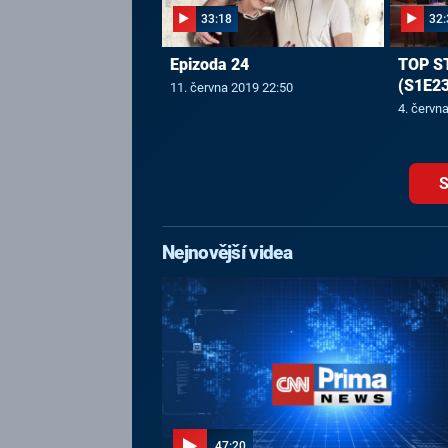
33:18
32:
Epizoda 24
TOP S
(S1E23
11. června 2019 22:50
4. červn
S
Nejnovější videa
47:20