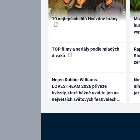
10 nejlepších dílů Hvězdné brány
Ma
hum
vy
TOP filmy a seriály podle mladých
Rap
diváků
Slo
ze
Nejen Robbie Williams.
No
LOVESTREAM 2026 přiveze
ním
hvězdy, které běžně uvidíte jen na
ja
největších světových festivalech