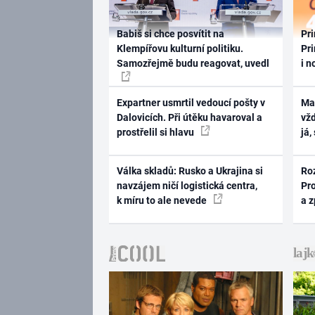
Babiš si chce posvítit na
Pri
Klempířovu kulturní politiku.
Pri
Samozřejmě budu reagovat, uvedl
i n
Expartner usmrtil vedoucí pošty v
Ma
Dalovicích. Při útěku havaroval a
vž
prostřelil si hlavu
já,
Válka skladů: Rusko a Ukrajina si
Ro
navzájem ničí logistická centra,
Pr
k míru to ale nevede
a 