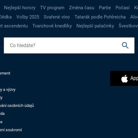
Nejlepší horory
TV program
Změna času
Partie
Počasí
K
Dědka
Volby 2025
Svařené víno
Tatarák podle Pohlreicha
Alo
t ascendentu
Tvarohové knedlíky
Nejlepší palačinky
Švestkov
ement
App
y a výzvy
ty
vání osobních údajů
ěda
ce
ení soukromí