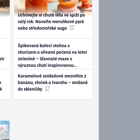
Uchovejte si chutě léta ve spíži po
celý rok. Navařte meruňkové pyré
nebo středomořské sugo
Špikovaná kuřecí stehna s
chorizem a olivami pečená na letní
atr
zelenině – šťavnaté maso s
výraznou chutí inspirovanou
Španělskem
Karamelové snídaňové smoothie z
o
banánu, vloček a tvarohu – snídaně
ně
do skleničky