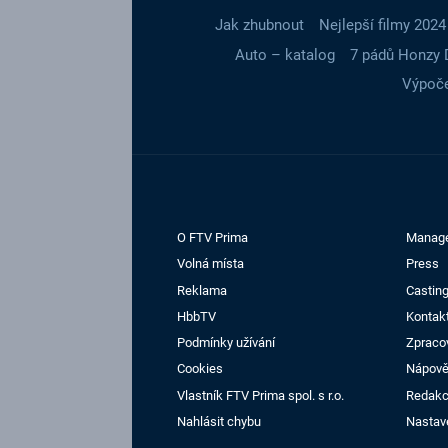
Jak zhubnout
Nejlepší filmy 2024
Auto – katalog
7 pádů Honzy 
Výpoče
O FTV Prima
Manag
Volná místa
Press
Reklama
Casting
HbbTV
Kontak
Podmínky užívání
Zpraco
Cookies
Nápov
Vlastník FTV Prima spol. s r.o.
Redak
Nahlásit chybu
Nastav