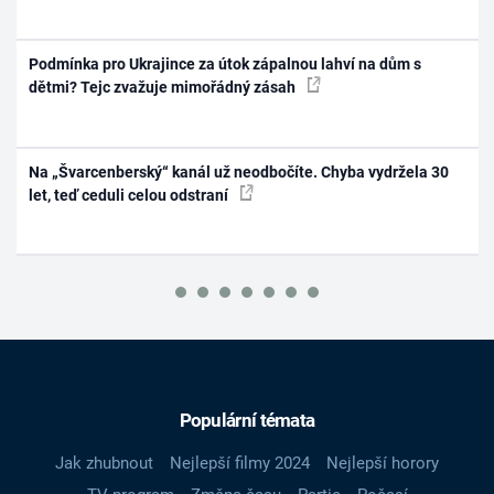
Podmínka pro Ukrajince za útok zápalnou lahví na dům s
dětmi? Tejc zvažuje mimořádný zásah
Na „Švarcenberský“ kanál už neodbočíte. Chyba vydržela 30
let, teď ceduli celou odstraní
Populární témata
Jak zhubnout
Nejlepší filmy 2024
Nejlepší horory