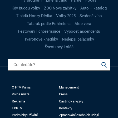
TV program
Změna času
Partie
Počasí
Kdy budou volby
ZOO Nové začátky
Auto – katalog
7 pádů Honzy Dědka
Volby 2025
Svařené víno
Tatarák podle Pohlreicha
Aloe vera
Pěstování lichořeřišnice
Výpočet ascendentu
Tvarohové knedlíky
Nejlepší palačinky
Švestkový koláč
O FTV Prima
Management
Volná místa
Press
Reklama
Castingy a výzvy
HbbTV
Kontakty
Podmínky užívání
Zpracování osobních údajů