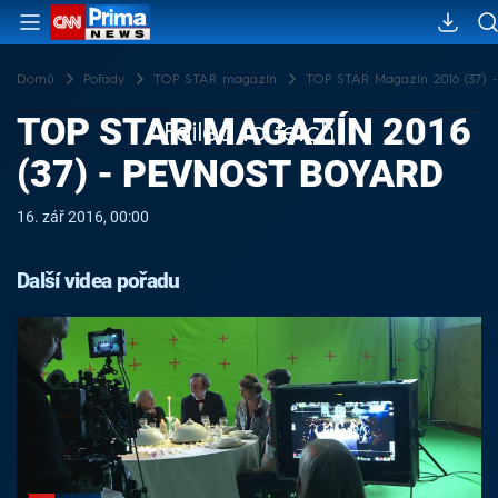
Domů
Pořady
TOP STAR magazín
TOP STAR Magazín 2016 (37) -
TOP STAR MAGAZÍN 2016
Failed to fetch
(37) - PEVNOST BOYARD
16. zář 2016, 00:00
Další videa pořadu