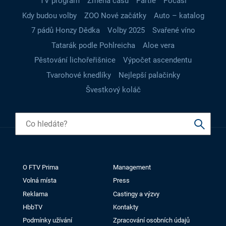
TV program
Změna času
Partie
Počasí
Kdy budou volby
ZOO Nové začátky
Auto – katalog
7 pádů Honzy Dědka
Volby 2025
Svařené víno
Tatarák podle Pohlreicha
Aloe vera
Pěstování lichořeřišnice
Výpočet ascendentu
Tvarohové knedlíky
Nejlepší palačinky
Švestkový koláč
O FTV Prima
Management
Volná místa
Press
Reklama
Castingy a výzvy
HbbTV
Kontakty
Podmínky užívání
Zpracování osobních údajů