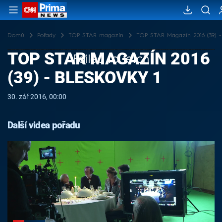
Domů
Pořady
TOP STAR magazín
TOP STAR Magazín 2016 (39) -
TOP STAR MAGAZÍN 2016
Failed to fetch
(39) - BLESKOVKY 1
30. zář 2016, 00:00
Další videa pořadu