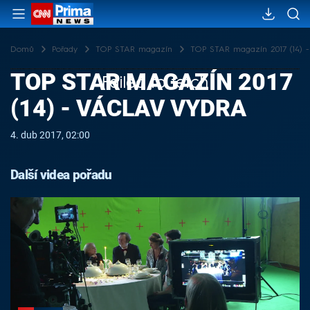
Domů
Pořady
TOP STAR magazín
TOP STAR magazín 2017 (14) -
TOP STAR MAGAZÍN 2017
Failed to fetch
(14) - VÁCLAV VYDRA
4. dub 2017, 02:00
Další videa pořadu