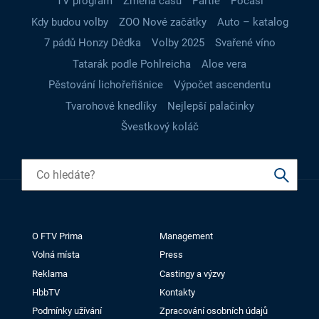
TV program
Změna času
Partie
Počasí
Kdy budou volby
ZOO Nové začátky
Auto – katalog
7 pádů Honzy Dědka
Volby 2025
Svařené víno
Tatarák podle Pohlreicha
Aloe vera
Pěstování lichořeřišnice
Výpočet ascendentu
Tvarohové knedlíky
Nejlepší palačinky
Švestkový koláč
O FTV Prima
Management
Volná místa
Press
Reklama
Castingy a výzvy
HbbTV
Kontakty
Podmínky užívání
Zpracování osobních údajů