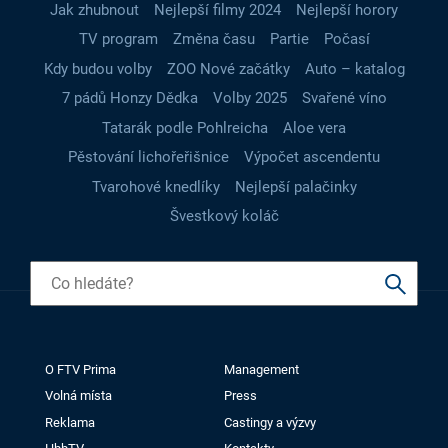
Jak zhubnout
Nejlepší filmy 2024
Nejlepší horory
TV program
Změna času
Partie
Počasí
Kdy budou volby
ZOO Nové začátky
Auto – katalog
7 pádů Honzy Dědka
Volby 2025
Svařené víno
Tatarák podle Pohlreicha
Aloe vera
Pěstování lichořeřišnice
Výpočet ascendentu
Tvarohové knedlíky
Nejlepší palačinky
Švestkový koláč
O FTV Prima
Management
Volná místa
Press
Reklama
Castingy a výzvy