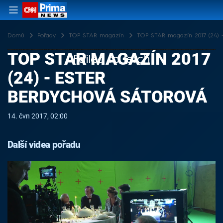
Domů
Pořady
TOP STAR magazín
TOP STAR magazín 2017 (24) -
TOP STAR MAGAZÍN 2017
Failed to fetch
(24) - ESTER
BERDYCHOVÁ SÁTOROVÁ
14. čvn 2017, 02:00
Další videa pořadu