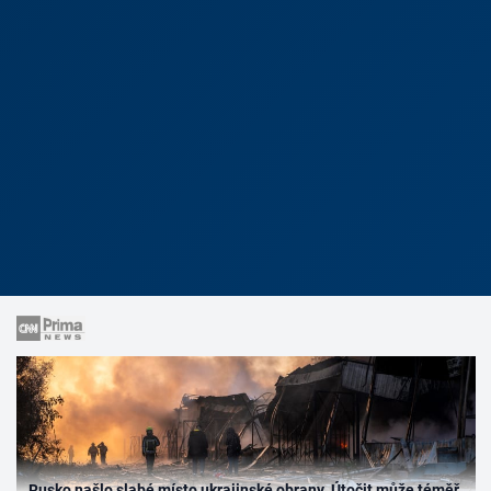
Rusko našlo slabé místo ukrajinské obrany. Útočit může téměř