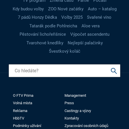
TV program
Změna času
Partie
Počasí
Kdy budou volby
ZOO Nové začátky
Auto – katalog
7 pádů Honzy Dědka
Volby 2025
Svařené víno
Tatarák podle Pohlreicha
Aloe vera
Pěstování lichořeřišnice
Výpočet ascendentu
Tvarohové knedlíky
Nejlepší palačinky
Švestkový koláč
O FTV Prima
Management
Volná místa
Press
Reklama
Castingy a výzvy
HbbTV
Kontakty
Podmínky užívání
Zpracování osobních údajů