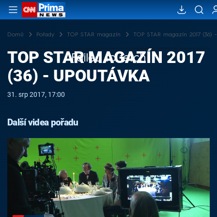
Domů
Pořady
TOP STAR magazín
TOP STAR magazín 2017 (36) 
TOP STAR MAGAZÍN 2017
Failed to fetch
(36) - UPOUTÁVKA
31. srp 2017, 17:00
Další videa pořadu