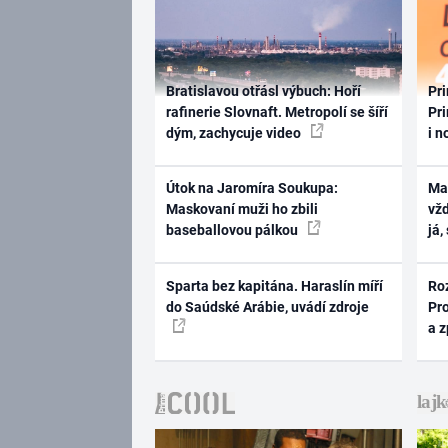
Bratislavou otřásl výbuch: Hoří
Pri
rafinerie Slovnaft. Metropolí se šíří
Pri
dým, zachycuje video
i n
Útok na Jaromíra Soukupa:
Ma
Maskovaní muži ho zbili
vž
baseballovou pálkou
já,
Sparta bez kapitána. Haraslín míří
Ro
do Saúdské Arábie, uvádí zdroje
Pr
a 