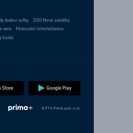
dy budou volby
ZOO Nové začátky
e vera
Pěstování lichořeřišnice
ý koláč
 Store
Google Play
© FTV Prima spol. s r.o.