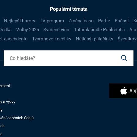
Populární témata
Nejlepší horory
TV program
Změna času
Partie
Počasí
K
Dědka
Volby 2025
Svařené víno
Tatarák podle Pohlreicha
Alo
t ascendentu
Tvarohové knedlíky
Nejlepší palačinky
Švestkov
ement
App
y a výzvy
ty
vání osobních údajů
ěda
ce