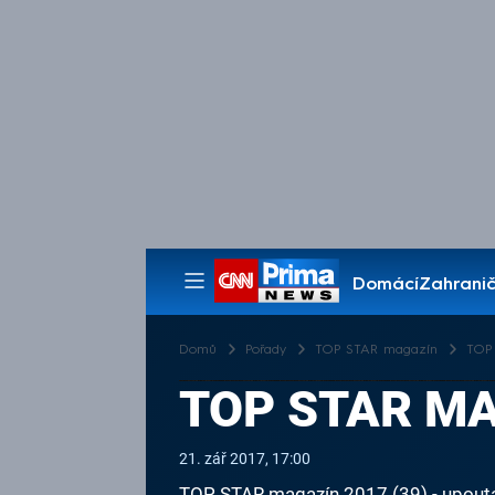
Domácí
Zahranič
Pořady
Domů
Pořady
TOP STAR magazín
TOP 
TOP STAR MA
21. zář 2017, 17:00
TOP STAR magazín 2017 (39) - upout