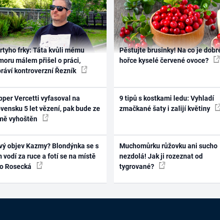
rtyho frky: Táta kvůli mému
Pěstujte brusinky! Na co je dobr
oru málem přišel o práci,
hořce kyselé červené ovoce?
práví kontroverzní Řezník
per Vercetti vyfasoval na
9 tipů s kostkami ledu: Vyhladí
vensku 5 let vězení, pak bude ze
zmačkané šaty i zalijí květiny
mě vyhoštěn
vý objev Kazmy? Blondýnka se s
Muchomůrku růžovku ani sucho
 vodí za ruce a fotí se na místě
nezdolá! Jak ji rozeznat od
ko Rosecká
tygrované?