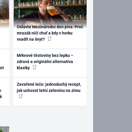
Oslavte Mezinárodní den piva: Proč
mrazák ničí chuť a kdy v horku
vsadit na šnyt?
Mrkvové těstoviny bez lepku –
zdravá a originální alternativa
atr
klasiky
Zavařené lečo: jednoduchý recept,
o
jak uchovat letní zeleninu na zimu
ně