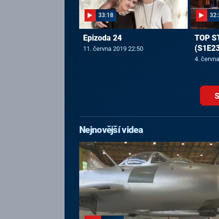
33:18
32:
Epizoda 24
TOP S
(S1E23
11. června 2019 22:50
4. červn
S
Nejnovější videa