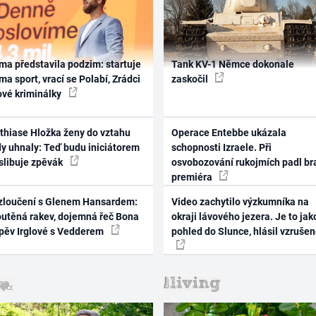
ma představila podzim: startuje
Tank KV-1 Němce dokonale
ma sport, vrací se Polabí, Zrádci
zaskočil
ové kriminálky
thiase Hložka ženy do vztahu
Operace Entebbe ukázala
dy uhnaly: Teď budu iniciátorem
schopnosti Izraele. Při
 slibuje zpěvák
osvobozování rukojmích padl br
premiéra
zloučení s Glenem Hansardem:
Video zachytilo výzkumníka na
outěná rakev, dojemná řeč Bona
okraji lávového jezera. Je to jak
zpěv Irglové s Vedderem
pohled do Slunce, hlásil vzruše