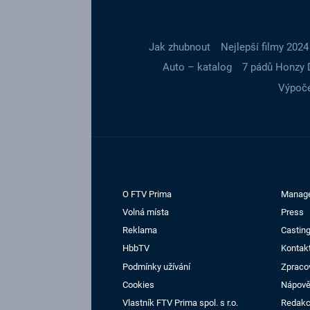
Jak zhubnout
Nejlepší filmy 2024
Auto – katalog
7 pádů Honzy 
Výpoče
O FTV Prima
Manag
Volná místa
Press
Reklama
Casting
HbbTV
Kontak
Podmínky užívání
Zpraco
Cookies
Nápov
Vlastník FTV Prima spol. s r.o.
Redak