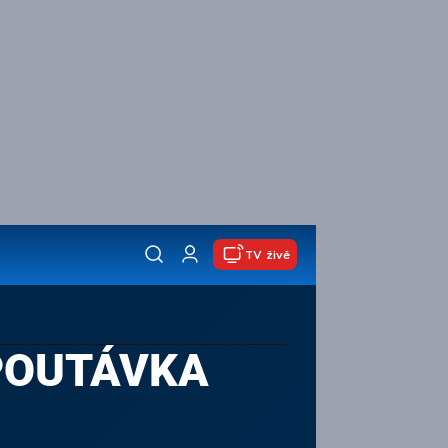
TV živě
UPOUTÁVKA