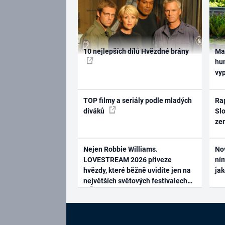
10 nejlepších dílů Hvězdné brány
Ma
hum
vy
TOP filmy a seriály podle mladých
Rap
diváků
Slo
ze
Nejen Robbie Williams.
No
LOVESTREAM 2026 přiveze
ním
hvězdy, které běžně uvidíte jen na
ja
největších světových festivalech