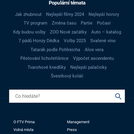
Populární témata
Jak zhubnout
Nejlepší filmy 2024
Nejlepší horory
TV program
Změna času
Partie
Počasí
Kdy budou volby
ZOO Nové začátky
Auto – katalog
7 pádů Honzy Dědka
Volby 2025
Svařené víno
Tatarák podle Pohlreicha
Aloe vera
Pěstování lichořeřišnice
Výpočet ascendentu
Tvarohové knedlíky
Nejlepší palačinky
Švestkový koláč
O FTV Prima
Management
Volná místa
Press