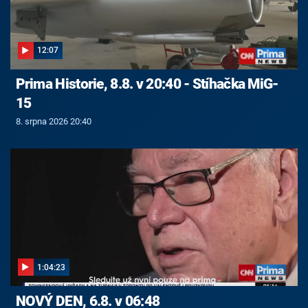
12:07
Prima Historie, 8.8. v 20:40 - Stíhačka MiG-
15
8. srpna 2026 20:40
1:04:23
NOVÝ DEN, 6.8. v 06:48