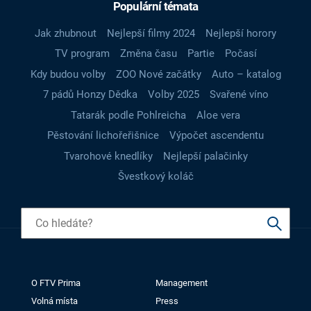
Populární témata
Jak zhubnout
Nejlepší filmy 2024
Nejlepší horory
TV program
Změna času
Partie
Počasí
Kdy budou volby
ZOO Nové začátky
Auto – katalog
7 pádů Honzy Dědka
Volby 2025
Svařené víno
Tatarák podle Pohlreicha
Aloe vera
Pěstování lichořeřišnice
Výpočet ascendentu
Tvarohové knedlíky
Nejlepší palačinky
Švestkový koláč
O FTV Prima
Management
Volná místa
Press