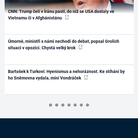
CNN: Trump čelí v Íránu pasti, do níž se USA dostaly ve
Vietnamu či v Afghánistánu
Úmorné, ministři s námi nechodí do debat, popsal Grolich
situaci v opozici. Chystá velký krok
Bartošek k Turkovi: Hyenismus a nehoráznost. Ke stíhání by
ho Sněmovna vydala, míní Vondráček