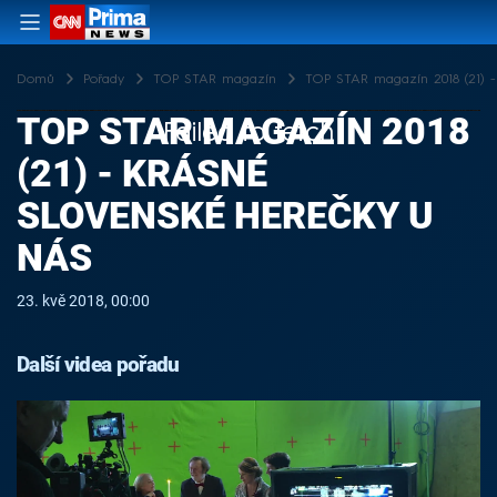
Domů
Pořady
TOP STAR magazín
TOP STAR magazín 2018 (21) -
TOP STAR MAGAZÍN 2018
Failed to fetch
(21) - KRÁSNÉ
SLOVENSKÉ HEREČKY U
NÁS
23. kvě 2018, 00:00
Další videa pořadu