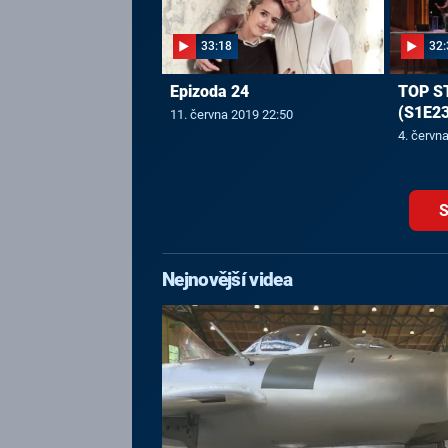
33:18
32:
Epizoda 24
TOP S
(S1E23
11. června 2019 22:50
4. červn
S
Nejnovější videa