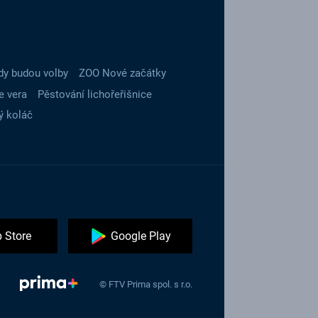
dy budou volby
ZOO Nové začátky
e vera
Pěstování lichořeřišnice
ý koláč
 Store
Google Play
© FTV Prima spol. s r.o.