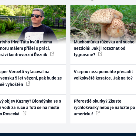
rtyho frky: Táta kvůli mému
Muchomůrku růžovku ani sucho
oru málem přišel o práci,
nezdolá! Jak ji rozeznat od
práví kontroverzní Řezník
tygrované?
per Vercetti vyfasoval na
V srpnu nezapomeňte přesadit
vensku 5 let vězení, pak bude ze
velkokvěté kosatce. Jak na to?
mě vyhoštěn
vý objev Kazmy? Blondýnka se s
Přerostlé okurky? Zkuste
 vodí za ruce a fotí se na místě
rychlokvašky nebo je naložte po
ko Rosecká
americku!