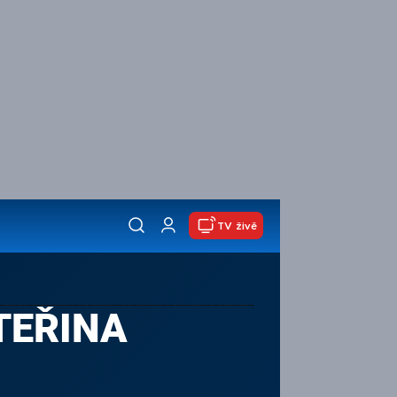
TV živě
TEŘINA