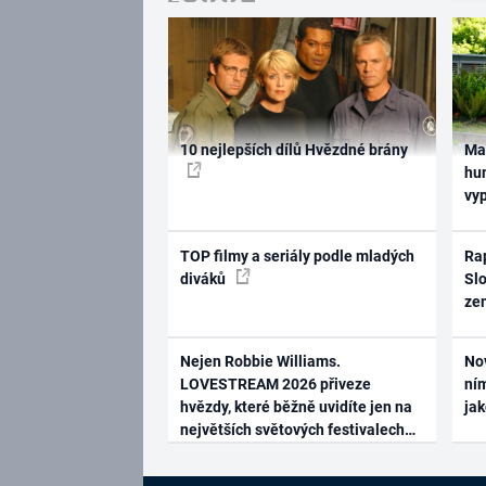
10 nejlepších dílů Hvězdné brány
Ma
hum
vy
TOP filmy a seriály podle mladých
Rap
diváků
Slo
ze
Nejen Robbie Williams.
No
LOVESTREAM 2026 přiveze
ním
hvězdy, které běžně uvidíte jen na
ja
největších světových festivalech