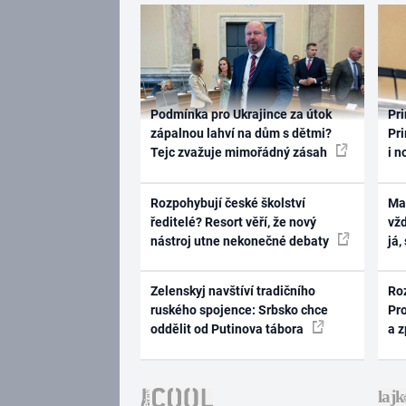
Podmínka pro Ukrajince za útok
Pri
zápalnou lahví na dům s dětmi?
Pri
Tejc zvažuje mimořádný zásah
i n
Rozpohybují české školství
Ma
ředitelé? Resort věří, že nový
vž
nástroj utne nekonečné debaty
já,
Zelenskyj navštíví tradičního
Ro
ruského spojence: Srbsko chce
Pr
oddělit od Putinova tábora
a 