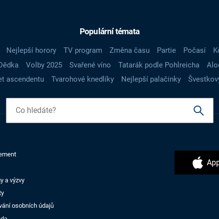
Populární témata
Nejlepší horory
TV program
Změna času
Partie
Počasí
K
Dědka
Volby 2025
Svařené víno
Tatarák podle Pohlreicha
Alo
t ascendentu
Tvarohové knedlíky
Nejlepší palačinky
Švestkov
ement
App
y a výzvy
ty
vání osobních údajů
ěda