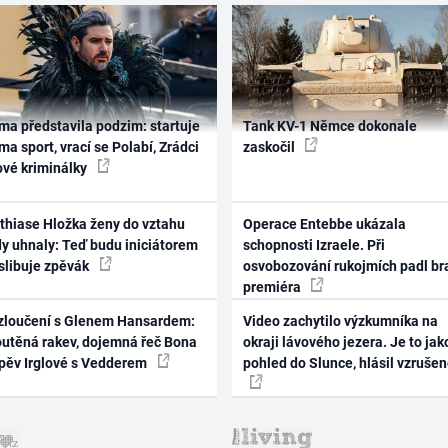
ma představila podzim: startuje
Tank KV-1 Němce dokonale
ma sport, vrací se Polabí, Zrádci
zaskočil
ové kriminálky
thiase Hložka ženy do vztahu
Operace Entebbe ukázala
dy uhnaly: Teď budu iniciátorem
schopnosti Izraele. Při
 slibuje zpěvák
osvobozování rukojmích padl br
premiéra
zloučení s Glenem Hansardem:
Video zachytilo výzkumníka na
outěná rakev, dojemná řeč Bona
okraji lávového jezera. Je to jak
zpěv Irglové s Vedderem
pohled do Slunce, hlásil vzruše