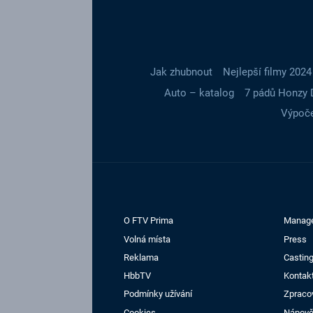
Jak zhubnout
Nejlepší filmy 2024
Auto – katalog
7 pádů Honzy 
Výpoče
O FTV Prima
Manag
Volná místa
Press
Reklama
Casting
HbbTV
Kontak
Podmínky užívání
Zpraco
Cookies
Nápov