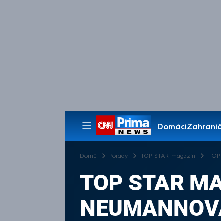
Domácí
Zahranič
Pořady
Domů
Pořady
TOP STAR magazín
TOP 
TOP STAR MA
NEUMANNOVÁ