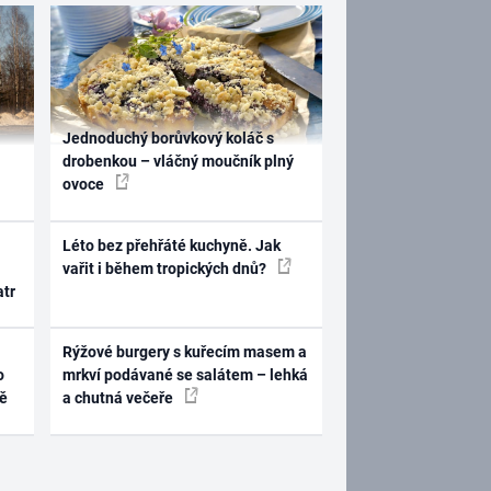
Jednoduchý borůvkový koláč s
drobenkou – vláčný moučník plný
ovoce
Léto bez přehřáté kuchyně. Jak
vařit i během tropických dnů?
atr
Rýžové burgery s kuřecím masem a
o
mrkví podávané se salátem – lehká
ně
a chutná večeře