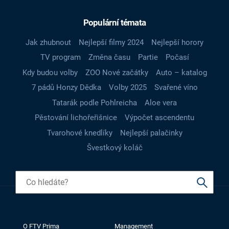
Populární témata
Jak zhubnout
Nejlepší filmy 2024
Nejlepší horory
TV program
Změna času
Partie
Počasí
Kdy budou volby
ZOO Nové začátky
Auto – katalog
7 pádů Honzy Dědka
Volby 2025
Svařené víno
Tatarák podle Pohlreicha
Aloe vera
Pěstování lichořeřišnice
Výpočet ascendentu
Tvarohové knedlíky
Nejlepší palačinky
Švestkový koláč
O FTV Prima
Management