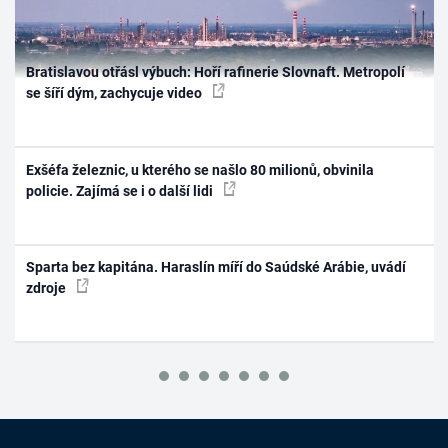
Bratislavou otřásl výbuch: Hoří rafinerie Slovnaft. Metropolí
se šíří dým, zachycuje video
Exšéfa železnic, u kterého se našlo 80 milionů, obvinila
policie. Zajímá se i o další lidi
Sparta bez kapitána. Haraslín míří do Saúdské Arábie, uvádí
zdroje