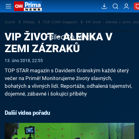
Domů
Pořady
TOP STAR magazín
VIP život - Alenka v zemi záz
VIP ŽIVOT - ALENKA V
Failed to fetch
ZEMI ZÁZRAKŮ
13. úno 2018, 22:55
TOP STAR magazín s Davidem Gránským každé úterý
večer na Primě! Monitorujeme životy slavných,
bohatých a vlivných lidí. Reportáže, odhalená tajemství,
dojemné, zábavné i šokující příběhy
Další videa pořadu