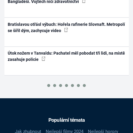
Bangladéši. Vojtěch ničí zdravotnictví
Bratislavou otřásl výbuch: Hořela rafinerie Slovnaft. Metropolí
se šířil dým, zachycuje video
Útok nožem v Tanvaldu: Pachatel měl pobodat tři lidi, na místě
zasahuje policie
Populární témata
Jak zhubnout
Nejlepší filmy 2024
Nejlepší horory