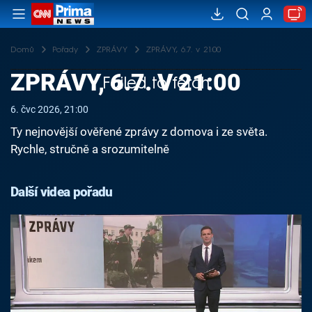
Domů
Pořady
ZPRÁVY
ZPRÁVY, 6.7. v 21:00
ZPRÁVY, 6.7. V 21:00
Failed to fetch
6. čvc 2026, 21:00
Ty nejnovější ověřené zprávy z domova i ze světa.
Rychle, stručně a srozumitelně
Další videa pořadu