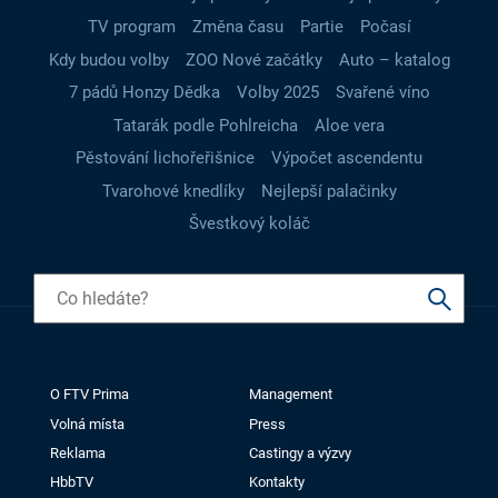
TV program
Změna času
Partie
Počasí
Kdy budou volby
ZOO Nové začátky
Auto – katalog
7 pádů Honzy Dědka
Volby 2025
Svařené víno
Tatarák podle Pohlreicha
Aloe vera
Pěstování lichořeřišnice
Výpočet ascendentu
Tvarohové knedlíky
Nejlepší palačinky
Švestkový koláč
O FTV Prima
Management
Volná místa
Press
Reklama
Castingy a výzvy
HbbTV
Kontakty