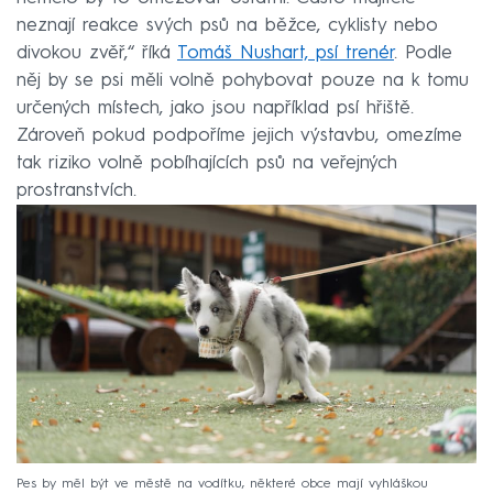
neznají reakce svých psů na běžce, cyklisty nebo
divokou zvěř,“ říká
Tomáš Nushart, psí trenér
. Podle
něj by se psi měli volně pohybovat pouze na k tomu
určených místech, jako jsou například psí hřiště.
Zároveň pokud podpoříme jejich výstavbu, omezíme
tak riziko volně pobíhajících psů na veřejných
prostranstvích.
Pes by měl být ve městě na vodítku, některé obce mají vyhláškou