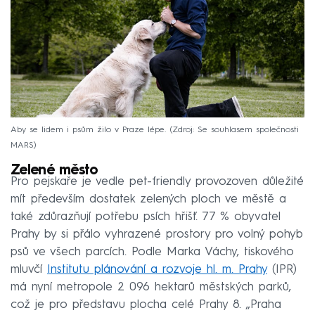
Aby se lidem i psům žilo v Praze lépe.
Zdroj: Se souhlasem společnosti
MARS
Zelené město
Pro pejskaře je vedle pet-friendly provozoven důležité
mít především dostatek zelených ploch ve městě a
také zdůrazňují potřebu psích hřišť. 77 % obyvatel
Prahy by si přálo vyhrazené prostory pro volný pohyb
psů ve všech parcích. Podle Marka Váchy, tiskového
mluvčí
Institutu plánování a rozvoje hl. m. Prahy
(IPR)
má nyní metropole 2 096 hektarů městských parků,
což je pro představu plocha celé Prahy 8. „Praha