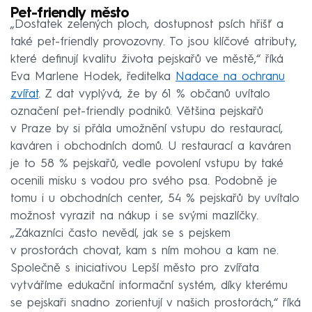
Pet-friendly město
„Dostatek zelených ploch, dostupnost psích hřišť a
také pet-friendly provozovny. To jsou klíčové atributy,
které definují kvalitu života pejskařů ve městě,“ říká
Eva Marlene Hodek, ředitelka
Nadace na ochranu
zvířat
. Z dat vyplývá, že by 61 % občanů uvítalo
označení pet-friendly podniků. Většina pejskařů
v Praze by si přála umožnění vstupu do restaurací,
kaváren i obchodních domů. U restaurací a kaváren
je to 58 % pejskařů, vedle povolení vstupu by také
ocenili misku s vodou pro svého psa. Podobně je
tomu i u obchodních center, 54 % pejskařů by uvítalo
možnost vyrazit na nákup i se svými mazlíčky.
„Zákazníci často nevědí, jak se s pejskem
v prostorách chovat, kam s ním mohou a kam ne.
Společně s iniciativou Lepší město pro zvířata
vytváříme edukační informační systém, díky kterému
se pejskaři snadno zorientují v našich prostorách,“ říká