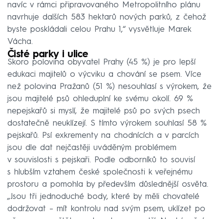
navíc v rámci připravovaného Metropolitního plánu
navrhuje dalších 583 hektarů nových parků, z čehož
byste poskládali celou Prahu 1,“ vysvětluje Marek
Vácha.
Čisté parky i ulice
Skoro polovina obyvatel Prahy (45 %) je pro lepší
edukaci majitelů o výcviku a chování se psem. Více
než polovina Pražanů (51 %) nesouhlasí s výrokem, že
jsou majitelé psů ohleduplní ke svému okolí. 69 %
nepejskařů si myslí, že majitelé psů po svých psech
dostatečně neuklízejí. S tímto výrokem souhlasí 58 %
pejskařů. Psí exkrementy na chodnících a v parcích
jsou dle dat nejčastěji uváděným problémem
v souvislosti s pejskaři. Podle odborníků to souvisí
s hlubším vztahem české společnosti k veřejnému
prostoru a pomohla by především důslednější osvěta.
„Jsou tři jednoduché body, které by měli chovatelé
dodržovat – mít kontrolu nad svým psem, uklízet po