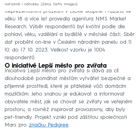
nařízené i náhubky.
Zdroj: Getty Images
Reprezentativní průzkum v cílové skupině Pražanů ve
věku 18 a více let provedla agentura NMS Market
Research. Výběr respondentů byl kvótní podle dle
pohlaví, věku, vzdělání a bydliště v městské části. Sběr
dat proběhl on-line v Českém národním panelu od 11.
10. do 17. 10. 2023. Velikost vzorku je 1004
respondentů.
O iniciativě Lepší město pro zvířata
Iniciativa Lepší město pro zvířata si dává za cíl
dlouhodobě pomáhat městům vytvářet bezpečné a
příjemné prostředí, které je přátelské vůči domácím
mazlíčkům. Jeho snahou je edukovat a informovat
obyvatele měst, jak se chovat se zvířaty ve veřejném
prostoru, a rovněž inspirovat provozovny, aby byly
pet-friendly. Projekt vznikl pod záštitou společnosti
Mars pro
značku Pedigree
.