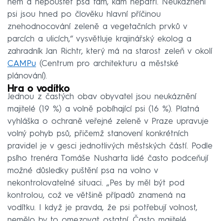
něm a nepouštět psa tam, kam nepatří. Neukáznění
psi jsou hned po člověku hlavní příčinou
znehodnocování zeleně a vegetačních prvků v
parcích a ulicích,“ vysvětluje krajinářský ekolog a
zahradník Jan Richtr, který má na starost zeleň v okolí
CAMPu
(Centrum pro architekturu a městské
plánování).
Hra o vodítko
Jednou z častých obav obyvatel jsou neukáznění
majitelé (19 %) a volně pobíhající psi (16 %). Platná
vyhláška o ochraně veřejné zeleně v Praze upravuje
volný pohyb psů, přičemž stanovení konkrétních
pravidel je v gesci jednotlivých městských částí. Podle
psího trenéra Tomáše Nusharta lidé často podceňují
možné důsledky puštění psa na volno v
nekontrolovatelné situaci. „Pes by měl být pod
kontrolou, což ve většině případů znamená na
vodítku. I když je pravda, že psi potřebují volnost,
nemělo by to omezovat ostatní. Často majitelé