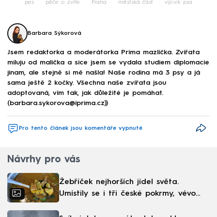
pes
péče o zvíře
Praha
městská část
výcvik psa
Barbara Sýkorová
Jsem redaktorka a moderátorka Prima mazlíčka. Zvířata
miluju od malička a sice jsem se vydala studiem diplomacie
jinam, ale stejně si mě našla! Naše rodina má 3 psy a já
sama ještě 2 kočky. Všechna naše zvířata jsou
adoptovaná, vím tak, jak důležité je pomáhat.
(barbara.sykorova@iprima.cz))
Pro tento článek jsou komentáře vypnuté
Návrhy pro vás
Žebříček nejhorších jídel světa.
Umístily se i tři české pokrmy, vévodí
skandinávská kuchyně