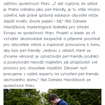
záštitou společnosti Mars. „Z dat vyplývá, že ačkoli
je Praha vnímána jako pet-friendly, je tu stále mnoho
odvětví, kde právě správná edukace obyvatel může
zlepšit kvalitu života pejsků i lidí,“ říká Daniela
Hlaváčková, marketingová ředitelka pro střední
Evropu ve společnosti Mars. Projekt si klade za cíl
vytvářet dlouhodobě bezpečné a příjemné prostředí
pro obyvatele města a inspirovat provozovny k tomu,
aby byly pet-friendly. „Jednou z oblastí, které se
chceme věnovat, je označování pet-friendly podniků
a poskytování návodů majitelům, jak přizpůsobit své
prostory pro chovatele mazlíčků. Zároveň nyní
pracujeme s našimi experty na vytvoření pet-friendly
obchodního domu,“ říká Daniela Hlaváčková ze
společnosti Mars.