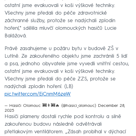
ostatní jsme evakuovali v koši výškové techniky.
Všechny jsme předali do péče zdravotnické
záchranné služby, protože se nadýchali zplodin
hoření," sdělila mluvčí olomouckých hasičů Lucie
Balážová.
Právě zasahujeme u požáru bytu v budově ZŠ v
Lutíně. Ze zakouřeného objektu jsme zachránili 5 lidí
a psa, jednoho obyvatele jsme vyvedli vnitřní cestou,
ostatní jsme evakuovali v koši výškové techniky.
Všechny jsme předali do péče ZZS, protože se
nadýchali zplodin hoření. (LB)
pic.twitter.com/EjCnmM6zeW
— Hasiči Olomouc 🚒👨‍🚒🔥 (@hasici_olomouc)
December 28,
2025
Hasiči plameny dostali rychle pod kontrolu a silně
zakouřenou budovu následně odvětrávali
přetlakovým ventilátorem. „Zásah probíhal v dýchací