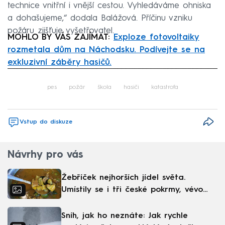
technice vnitřní i vnější cestou. Vyhledáváme ohniska
a dohašujeme,“ dodala Balážová. Příčinu vzniku
požáru zjišťuje vyšetřovatel.
MOHLO BY VÁS ZAJÍMAT:
Exploze fotovoltaiky
rozmetala dům na Náchodsku. Podívejte se na
exkluzivní záběry hasičů.
Failed to fetch
pes
požár
škola
hasiči
katastrofa
Vstup do diskuze
Návrhy pro vás
Žebříček nejhorších jídel světa.
Umístily se i tři české pokrmy, vévodí
skandinávská kuchyně
Sníh, jak ho neznáte: Jak rychle