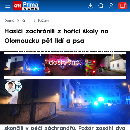
Domů
Krimi
Požáry
Hasiči zachránili z hořící školy na
Olomoucku pět lidí a psa
Žádná položka z playlistu není
dostupná.
Tomáš Petržela
,
ČTK
28. pro 2025, 22:53
Pět lidí se v neděli večer zranilo při požáru
bytů v budově Základní školy v Lutíně na
Olomoucku. Nadýchali se zplodin hoření a
skončili v péči záchranářů. Požár zasáhl dva