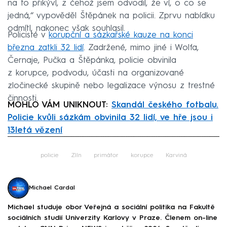
na to přikývl, z čehož jsem odvodil, že ví, o co se
jedná,“ vypověděl Štěpánek na policii. Zprvu nabídku
odmítl, nakonec však souhlasil.
Policisté v
korupční a sázkařské kauze na konci
března zatkli 32 lidí
. Zadržené, mimo jiné i Wolfa,
Černaje, Pučka a Štěpánka, policie obvinila
z korupce, podvodu, účasti na organizované
zločinecké skupině nebo legalizace výnosu z trestné
činnosti.
MOHLO VÁM UNIKNOUT:
Skandál českého fotbalu.
Policie kvůli sázkám obvinila 32 lidí, ve hře jsou i
13letá vězení
Failed to fetch
policie
Zlín
primátor
korupce
Karviná
Michael Cardal
Michael studuje obor Veřejná a sociální politika na Fakultě
sociálních studií Univerzity Karlovy v Praze. Členem on-line