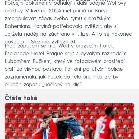
Policejní dokumenty odhalují i další údajné Wolfovy
praktiky. V květnu 2024 měl primátor Karviné
zmanipulovat zápas svého týmu s pražskými
Bohemians. Karviná potřebovala zvítězit, aby si
udržela naději na záchranu v 1. lize. A to se nakonec
povedlo – Slezané zvítězili 3:1.
Před zápasem se měl Wolf v pražském hotelu
Esplanade Hotel Prague sejít s bývalým rozhodčím
Lubomírem Pučkem, který ve fotbalovém prostředí
platí za vlivnou postavu. Pár dní po utkání policie
zaznamenala, jak Puček do telefonu říká, že byl
průběh zápasu „udělaný na klíč“.
Čtěte také