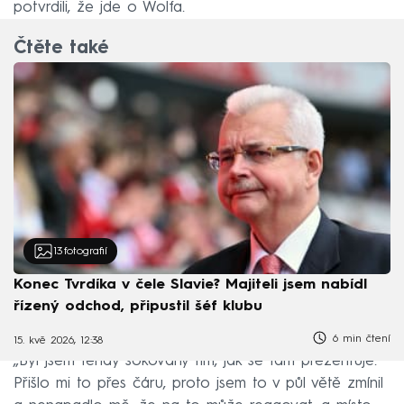
potvrdili, že jde o Wolfa.
Čtěte také
13
fotografií
Konec Tvrdíka v čele Slavie? Majiteli jsem nabídl
řízený odchod, připustil šéf klubu
6 min čtení
15. kvě 2026, 12:38
„Byl jsem tehdy šokovaný tím, jak se tam prezentuje.
Přišlo mi to přes čáru, proto jsem to v půl větě zmínil