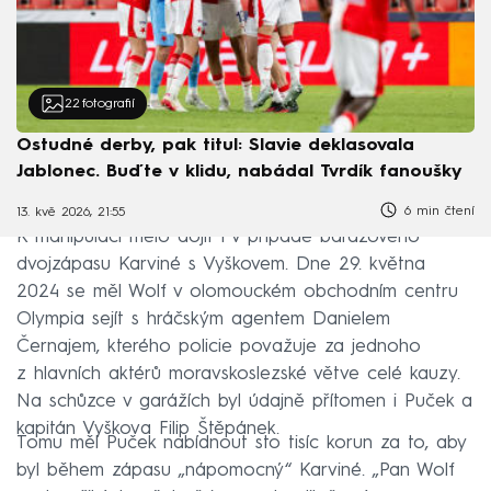
22
fotografií
Ostudné derby, pak titul: Slavie deklasovala
Jablonec. Buďte v klidu, nabádal Tvrdík fanoušky
6 min čtení
13. kvě 2026, 21:55
K manipulaci mělo dojít i v případě barážového
dvojzápasu Karviné s Vyškovem. Dne 29. května
2024 se měl Wolf v olomouckém obchodním centru
Olympia sejít s hráčským agentem Danielem
Černajem, kterého policie považuje za jednoho
z hlavních aktérů moravskoslezské větve celé kauzy.
Na schůzce v garážích byl údajně přítomen i Puček a
kapitán Vyškova Filip Štěpánek.
Tomu měl Puček nabídnout sto tisíc korun za to, aby
byl během zápasu „nápomocný“ Karviné. „Pan Wolf