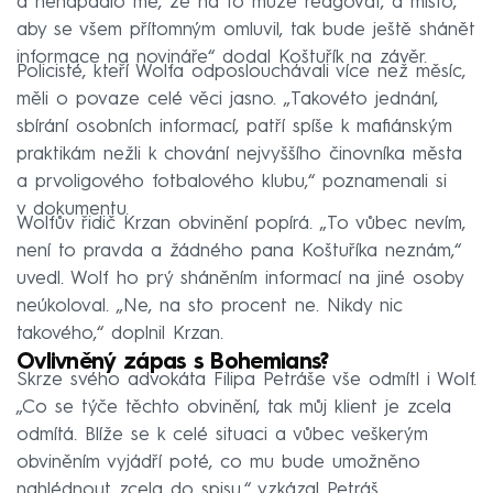
a nenapadlo mě, že na to může reagovat, a místo,
aby se všem přítomným omluvil, tak bude ještě shánět
informace na novináře“ dodal Koštuřík na závěr.
Policisté, kteří Wolfa odposlouchávali více než měsíc,
měli o povaze celé věci jasno. „Takovéto jednání,
sbírání osobních informací, patří spíše k mafiánským
praktikám nežli k chování nejvyššího činovníka města
a prvoligového fotbalového klubu,“ poznamenali si
v dokumentu.
Wolfův řidič Krzan obvinění popírá. „To vůbec nevím,
není to pravda a žádného pana Koštuříka neznám,“
uvedl. Wolf ho prý sháněním informací na jiné osoby
neúkoloval. „Ne, na sto procent ne. Nikdy nic
takového,“ doplnil Krzan.
Ovlivněný zápas s Bohemians?
Skrze svého advokáta Filipa Petráše vše odmítl i Wolf.
„Co se týče těchto obvinění, tak můj klient je zcela
odmítá. Blíže se k celé situaci a vůbec veškerým
obviněním vyjádří poté, co mu bude umožněno
nahlédnout zcela do spisu,“ vzkázal Petráš.