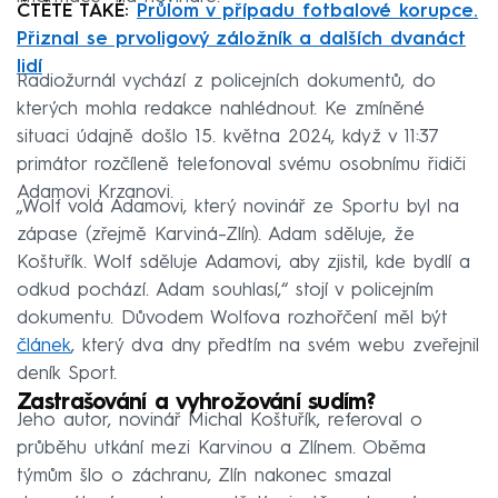
ČTĚTE TAKÉ:
Průlom v případu fotbalové korupce.
Přiznal se prvoligový záložník a dalších dvanáct
lidí
Radiožurnál vychází z policejních dokumentů, do
kterých mohla redakce nahlédnout. Ke zmíněné
situaci údajně došlo 15. května 2024, když v 11:37
primátor rozčíleně telefonoval svému osobnímu řidiči
Adamovi Krzanovi.
„Wolf volá Adamovi, který novinář ze Sportu byl na
zápase (zřejmě Karviná–Zlín). Adam sděluje, že
Koštuřík. Wolf sděluje Adamovi, aby zjistil, kde bydlí a
odkud pochází. Adam souhlasí,“ stojí v policejním
dokumentu. Důvodem Wolfova rozhořčení měl být
článek
, který dva dny předtím na svém webu zveřejnil
deník Sport.
Zastrašování a vyhrožování sudím?
Jeho autor, novinář Michal Koštuřík, referoval o
průběhu utkání mezi Karvinou a Zlínem. Oběma
týmům šlo o záchranu, Zlín nakonec smazal