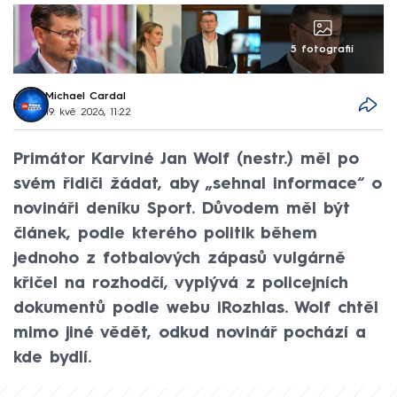
5 fotografií
Michael Cardal
19. kvě 2026, 11:22
Primátor Karviné Jan Wolf (nestr.) měl po
svém řidiči žádat, aby „sehnal informace“ o
novináři deníku Sport. Důvodem měl být
článek, podle kterého politik během
jednoho z fotbalových zápasů vulgárně
křičel na rozhodčí, vyplývá z policejních
dokumentů podle webu iRozhlas. Wolf chtěl
mimo jiné vědět, odkud novinář pochází a
kde bydlí.