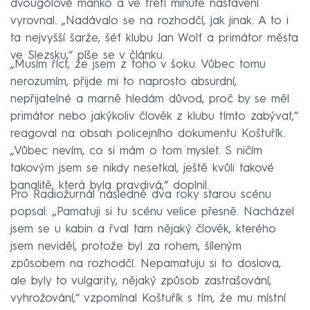
dvougólové manko a ve třetí minutě nastavení
vyrovnal. „Nadávalo se na rozhodčí, jak jinak. A to i
ta nejvyšší šarže, šéf klubu Jan Wolf a primátor města
ve Slezsku,“ píše se v článku.
„Musím říct, že jsem z toho v šoku. Vůbec tomu
nerozumím, přijde mi to naprosto absurdní,
nepřijatelné a marně hledám důvod, proč by se měl
primátor nebo jakýkoliv člověk z klubu tímto zabývat,“
reagoval na obsah policejního dokumentu Koštuřík.
„Vůbec nevím, co si mám o tom myslet. S ničím
takovým jsem se nikdy nesetkal, ještě kvůli takové
banalitě, která byla pravdivá,“ doplnil.
Pro Radiožurnál následně dva roky starou scénu
popsal. „Pamatuji si tu scénu velice přesně. Nacházel
jsem se u kabin a řval tam nějaký člověk, kterého
jsem neviděl, protože byl za rohem, šíleným
způsobem na rozhodčí. Nepamatuju si to doslova,
ale byly to vulgarity, nějaký způsob zastrašování,
vyhrožování,“ vzpomínal Koštuřík s tím, že mu místní