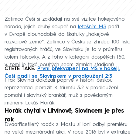
Zatímco Češi si zakládají na své vizitce hokejového
národa, jejich druhý soupeř na
letošním MS
patří
v Evropě dlouhodobě do škatulky „hokejově
rozvojové země“. Zatímco v Česku je zhruba 100 tisíc
registrovaných hráčů, ve Slovinsku je to v průměru
kolem tisícovky. A z toho v kategorii dospělých 150,
v zemi je také pouhých sedm zimních stadionů.
ČTĚTE TAKÉ:
První překvapení na MS v hokeji.
Češi padli se Slovinskem v prodloužení 2:3
I tak Slovinci dokázali poprvé v historii českou
reprezentaci porazit. K triumfu 3:2 v prodloužení
pomohl i slovinský brankář, muž s povědomým
jménem: Lukáš Horák.
Horák chytal v Litvínově, Slovincem je přes
rok
Dvaatřicetiletý rodák z Mostu si loni odbyl premiéru
na velké mezinárodní akci. V roce 2016 byl v extralize