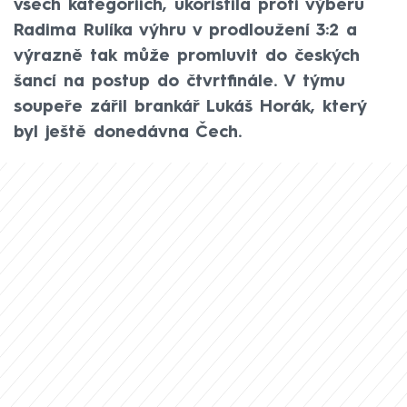
všech kategoriích, ukořistila proti výběru
Radima Rulíka výhru v prodloužení 3:2 a
výrazně tak může promluvit do českých
šancí na postup do čtvrtfinále. V týmu
soupeře zářil brankář Lukáš Horák, který
byl ještě donedávna Čech.