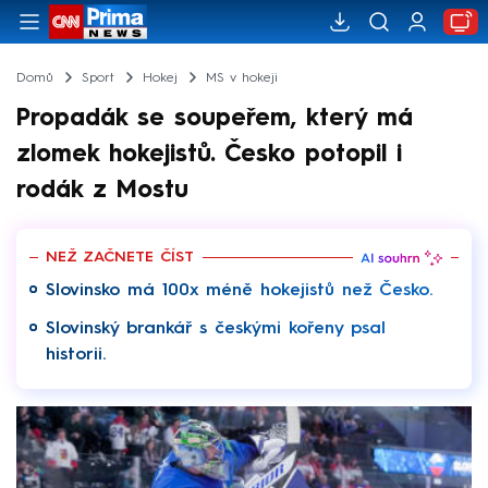
Domů
Sport
Hokej
MS v hokeji
Propadák se soupeřem, který má
zlomek hokejistů. Česko potopil i
rodák z Mostu
NEŽ ZAČNETE ČÍST
Slovinsko má 100x méně hokejistů než Česko.
Slovinský brankář s českými kořeny psal
historii.