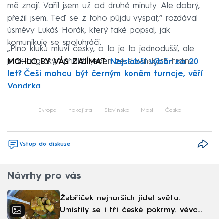
mě znají. Vařil jsem už od druhé minuty. Ale dobrý,
přežil jsem. Teď se z toho půjdu vyspat,“ rozdával
úsměvy Lukáš Horák, který také popsal, jak
komunikuje se spoluhráči.
„Plno kluků mluví česky, o to je to jednodušší, ale
jinak anglicky,“ přiblížil jeden ze slovinských hrdinů.
MOHLO BY VÁS ZAJÍMAT:
Nejslabší výběr za 20
let? Češi mohou být černým koněm turnaje, věří
Vondrka
Failed to fetch
Evropa
hokejista
Slovinsko
Most
Česko
Vstup do diskuze
Návrhy pro vás
Žebříček nejhorších jídel světa.
Umístily se i tři české pokrmy, vévodí