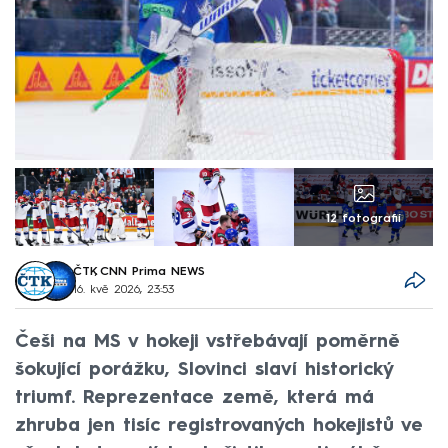
12 fotografií
ČTK
,
CNN Prima NEWS
16. kvě 2026, 23:53
Češi na MS v hokeji vstřebávají poměrně
šokující porážku, Slovinci slaví historický
triumf. Reprezentace země, která má
zhruba jen tisíc registrovaných hokejistů ve