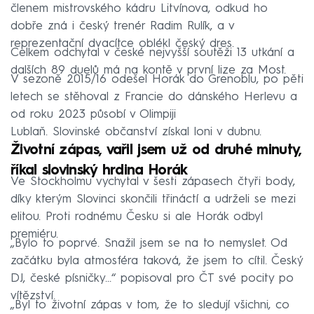
členem mistrovského kádru Litvínova, odkud ho
dobře zná i český trenér Radim Rulík, a v
reprezentační dvacítce oblékl český dres.
Celkem odchytal v české nejvyšší soutěži 13 utkání a
dalších 89 duelů má na kontě v první lize za Most.
V sezoně 2015/16 odešel Horák do Grenoblu, po pěti
letech se stěhoval z Francie do dánského Herlevu a
od roku 2023 působí v Olimpiji
Lublaň. Slovinské občanství získal loni v dubnu.
Životní zápas, vařil jsem už od druhé minuty,
říkal slovinský hrdina Horák
Ve Stockholmu vychytal v šesti zápasech čtyři body,
díky kterým Slovinci skončili třináctí a udrželi se mezi
elitou. Proti rodnému Česku si ale Horák odbyl
premiéru.
„Bylo to poprvé. Snažil jsem se na to nemyslet. Od
začátku byla atmosféra taková, že jsem to cítil. Český
DJ, české písničky...“ popisoval pro ČT své pocity po
vítězství.
„Byl to životní zápas v tom, že to sledují všichni, co