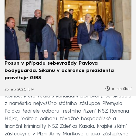
Posun v případu sebevraždy Pavlova
bodyguarda. Šikanu v ochrance prezidenta
prověřuje GIBS
6 min čtení
23. srp 2023, 15:14
Komise, která vedla s kandidáty pohovory, se skládala
z náměstka nejvyššího státního zástupce Přemysla
Poláka, ředitele odboru trestního řízení NSZ Romana
Hájka, ředitele odboru závažné hospodářské a
finanční kriminality NSZ Zdeňka Kasala, krajské státní
zástupkyně v Plzni Anny Maříkové a jako zástupkyně