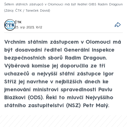
Šéfem státních zástupců v Olomouci má být ředitel GIBS Radim Dragoun
Zdroj: ČTK / Taneček David
ČTK
25. srp 2023, 16:12
Vrchním státním zástupcem v Olomouci má
být dosavadní ředitel Generální inspekce
bezpečnostních sborů Radim Dragoun.
Výběrová komise jej doporučila ze tří
uchazečů a nejvyšší státní zástupce Igor
Stříž jej navrhne v nejbližších dnech ke
jmenování ministrovi spravedlnosti Pavlu
Blažkovi (ODS). Řekl to mluvčí Nejvyššího
státního zastupitelství (NSZ) Petr Malý.