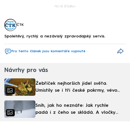
Failed to fetch
Pavel Blažek
ČTK
Spolehlivý, rychlý a nezávislý zpravodajský servis.
Pro tento článek jsou komentáře vypnuté
Návrhy pro vás
Žebříček nejhorších jídel světa.
Umístily se i tři české pokrmy, vévodí
skandinávská kuchyně
Sníh, jak ho neznáte: Jak rychle
padá i z čeho se skládá. A vločky
nejsou bílé