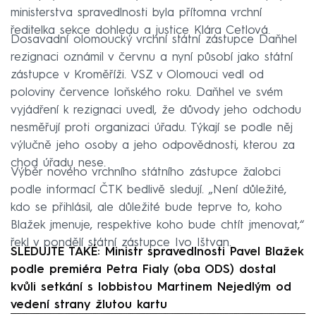
ministerstva spravedlnosti byla přítomna vrchní
ředitelka sekce dohledu a justice Klára Cetlová.
Dosavadní olomoucký vrchní státní zástupce Daňhel
rezignaci oznámil v červnu a nyní působí jako státní
zástupce v Kroměříži. VSZ v Olomouci vedl od
poloviny července loňského roku. Daňhel ve svém
vyjádření k rezignaci uvedl, že důvody jeho odchodu
nesměřují proti organizaci úřadu. Týkají se podle něj
výlučně jeho osoby a jeho odpovědnosti, kterou za
chod úřadu nese.
Výběr nového vrchního státního zástupce žalobci
podle informací ČTK bedlivě sledují. „Není důležité,
kdo se přihlásil, ale důležité bude teprve to, koho
Blažek jmenuje, respektive koho bude chtít jmenovat,“
řekl v pondělí státní zástupce Ivo Ištvan.
SLEDUJTE TAKÉ: Ministr spravedlnosti Pavel Blažek
podle premiéra Petra Fialy (oba ODS) dostal
kvůli setkání s lobbistou Martinem Nejedlým od
vedení strany žlutou kartu