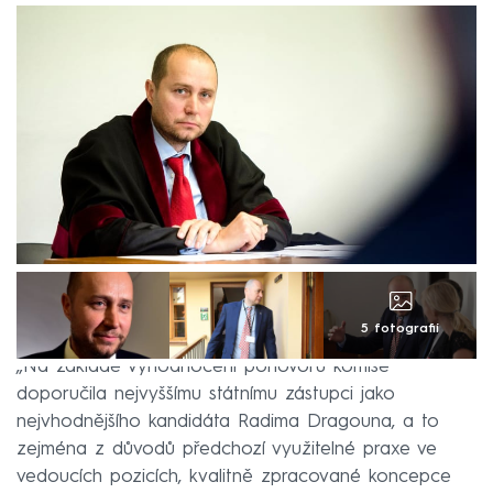
5 fotografií
„Na základě vyhodnocení pohovorů komise
doporučila nejvyššímu státnímu zástupci jako
nejvhodnějšího kandidáta Radima Dragouna, a to
zejména z důvodů předchozí využitelné praxe ve
vedoucích pozicích, kvalitně zpracované koncepce