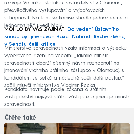
rozvoje Vrchního státního zastupitelství v Olomouci,
přesvědčivého vystupování a vyjadřovacích
schopností. Na tom se komise shodla jednoznačně a
jednomyslně,“ uvedl Malý.
MOHLO BY VÁS ZAJÍMAT:
Do vedení Ústavního
soudu byl jmenován Baxa. Nahradí Rychetského,
v Senátu čelil kritice
Ministerstvo spravedlnosti vzalo informaci o výsledku
výběrového řízení na vědomí. „Jakmile ministr
spravedlnosti obdrží písemný návrh rozhodnutí na
jmenování vrchního státního zástupce v Olomouci, s
kandidátem se setká a následně sdělí další postup,“
sdělil mluvčí ministerstva Vladimír Řepka.
Kandidáta navrhuje podle zákona o státním
zastupitelství nejvyšší státní zástupce a jmenuje ministr
spravedlnosti.
Čtěte také