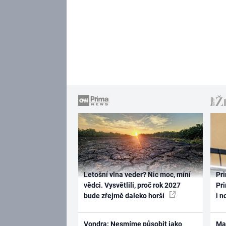
Letošní vlna veder? Nic moc, míní
Pri
vědci. Vysvětlili, proč rok 2027
Pri
bude zřejmě daleko horší
i n
Vondra: Nesmíme působit jako
Ma