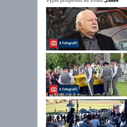
Výpis příspěvků ke štítku
„rakev“
8 fotografií
6 fotografií