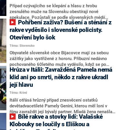
Případ ozývajícího se klepání a hlasu z hrobu
zesnulého muže na Slovensku obestírají nové
spekulace. Pozůstalí se podle slovenských médií
Pohřbení zaživa? Bušení a sténání z
dušují, že jejich příbuzný byl pohřben zaživa, po
exhumaci měl být opocený a s rukama v jiné poloze,
rakve vyděsilo i slovenské policisty.
než ve které ho k poslednímu odpočinku uložili. Ze
Otevření bylo šok
závěru pitvy však vyplývá, že k žádnému zázraku
Téma: Slovensko
nedošlo.
Obyvatelé slovenské obce Bijacovce mají za sebou
zážitky jako vystřižené z hororu. Příbuzní nedávno
pochovaného 60letého muže vyděsilo, když se po
Hrůza v Itálii: Zavražděná Pamela nemá
příchodu k hrobu ozývalo pod povrchem zřetelné
klepání a hlas zemřelého. Zvuky slyšeli i policisté,
klid ani po smrti, někdo z rakve ukradl
kteří na místo dorazili, muž se jim měl dokonce ozvat.
její hlavu
Poté začali podle svědka zděšeně utíkat. Při
Téma: Krimi
exhumaci ostatků vyšlo najevo, že muž skutečně
zemřel. O záhadném případu informuje deník Pluska.
Itálií otřásá hrůzný případ znesvěcení ostatků
devětadvacetileté Pamely Genini, kterou měl loni v
říjnu zavraždit její bývalý partner. Mladá žena nenašla
Bílé rakve a stovky lidí: Valašské
klid ani po smrti. Při převozu jejích ostatků na místo
posledního odpočinku totiž vyšlo najevo, že jí někdo v
Klobouky se loučily s Eliškou a
rakvi oddělil hlavu od těla a odnesl ji ze hřbitova.