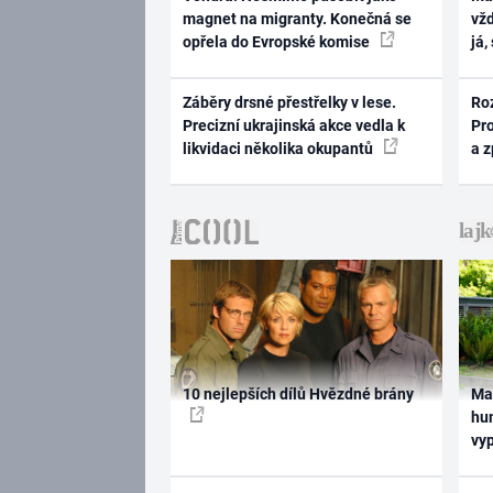
magnet na migranty. Konečná se
vž
opřela do Evropské komise
já,
Záběry drsné přestřelky v lese.
Ro
Precizní ukrajinská akce vedla k
Pr
likvidaci několika okupantů
a 
10 nejlepších dílů Hvězdné brány
Ma
hum
vy