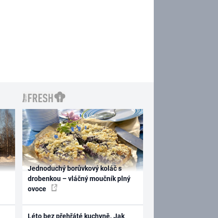
Jednoduchý borůvkový koláč s
drobenkou – vláčný moučník plný
ovoce
Léto bez přehřáté kuchyně. Jak