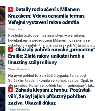
Detaily rozloučení s Milanem
Knížákem: Vdova oznámila termín.
Veřejné vystavení rakve odmítla
Téma: Lidé
Poslední rozloučení se zesnulým výtvarníkem,
hudebníkem a pedagogem Milanem Knížákem se
uskuteční v pátek 7. srpna v pražských Strašnicích,
Okázalý pohřeb romské „princezny“
uvedla vdova Marie Knížáková. Knížák zemřel v neděli
ve věku 86 let. Bude mít pohřeb se státními poctami, o
Emílie: Zlatá rakev, unikátní hrob a
čemž rozhodla v pondělí vláda Andreje Babiše (ANO) a
limuzíny stály miliony
rodina s tím souhlasila. Dojednání podrobností se
Téma: Slovensko
chopilo ministerstvo kultury. O tom, jakou formu státní
pocty budou mít, se podle Knížákové zatím jedná.
Na první pohled to ze záběrů vypadá, že se pod
Spišským hradem konala velkolepá svatba. Opak je
ale pravdou. Konal se pohřeb tamní „princezny“, jak
Záhada klepání z hrobu: Pozůstalí
Emílii nazývali příbuzní. Pohřeb to byl více než
přepychový, účastnily se jej stovky lidí a celkový účet
věří, že byl jejich příbuzný pohřben
se vyšplhal na miliony korun.
zaživa. Ukázali důkaz
Téma: Slovensko