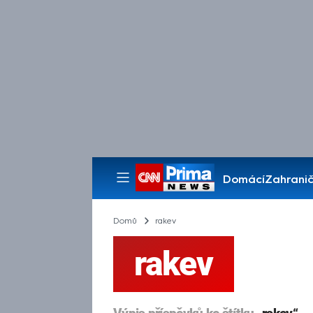
Domácí
Zahranič
Pořady
Domů
rakev
rakev