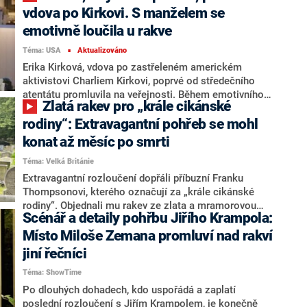
Veronice, jejímu manželovi Markovi a čtrnáctiletému
vdova po Kirkovi. S manželem se
synovi Markovi přibližně 400 lidí, informoval deník
emotivně loučila u rakve
Nový Čas.
Téma: USA
Aktualizováno
■
Erika Kirková, vdova po zastřeleném americkém
aktivistovi Charliem Kirkovi, poprvé od středečního
atentátu promluvila na veřejnosti. Během emotivního
Zlatá rakev pro „krále cikánské
projevu vzdala hold svému manželovi a zároveň se
ohradila proti Kirkovým odpůrcům. „Nevíte, co jste
rodiny“: Extravagantní pohřeb se mohl
rozpoutali,“ pronesla podle britské BBC. Následně se
konat až měsíc po smrti
Kirková u rakve svého muže zhroutila.
Téma: Velká Británie
Extravagantní rozloučení dopřáli příbuzní Franku
Thompsonovi, kterého označují za „krále cikánské
rodiny“. Objednali mu rakev ze zlata a mramorovou
Scénář a detaily pohřbu Jiřího Krampola:
hrobku, píše web Mirror. Podle rodinného přítele hodně
Thompson přispíval na charitu pro děti, než
Místo Miloše Zemana promluví nad rakví
onemocněl, měl v plánu postavit sirotčinec pro děti v
jiní řečníci
zahraničí.
Téma: ShowTime
Po dlouhých dohadech, kdo uspořádá a zaplatí
poslední rozloučení s Jiřím Krampolem, je konečně