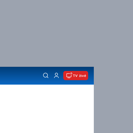
TV živě