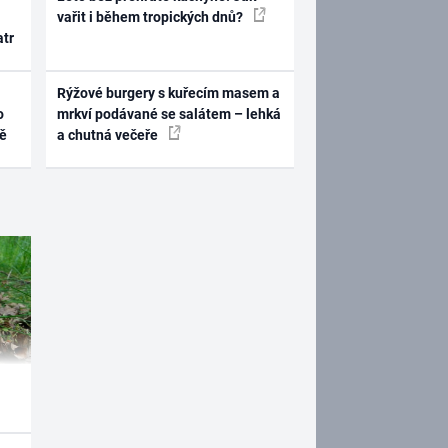
vařit i během tropických dnů?
atr
Rýžové burgery s kuřecím masem a
o
mrkví podávané se salátem – lehká
ně
a chutná večeře