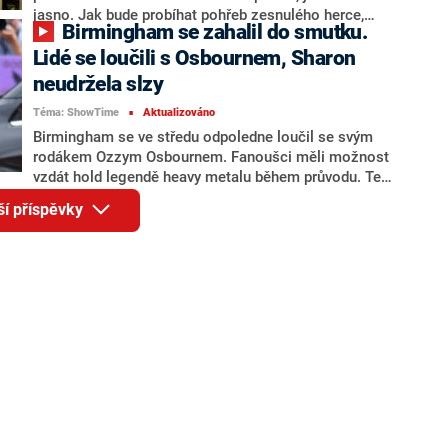
jasno. Jak bude probíhat pohřeb zesnulého herce,
Birmingham se zahalil do smutku.
baviče, dabéra a moderátora, který zemřel 26.
července ve věku 87 let?
Lidé se loučili s Osbournem, Sharon
neudržela slzy
Téma: ShowTime
Aktualizováno
■
Birmingham se ve středu odpoledne loučil se svým
rodákem Ozzym Osbournem. Fanoušci měli možnost
vzdát hold legendě heavy metalu během průvodu. Ten
vedl rušnou třídou Broad Street, známou svými bary, až
ší příspěvky
k mostu a lavičce Black Sabbath, kde se od úmrtí
muzikanta vystřídaly tisíce lidí a zanechaly mu tam
své vzkazy. Účastnili se ho i Ozzyho blízcí, včetně
manželky Sharon, která se neubránila slzám.