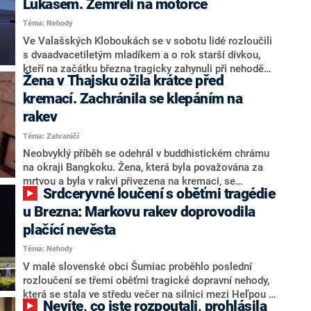
Lukášem. Zemřeli na motorce
Téma: Nehody
Ve Valašských Kloboukách se v sobotu lidé rozloučili
s dvaadvacetiletým mladíkem a o rok starší dívkou,
kteří na začátku března tragicky zahynuli při nehodě
Žena v Thajsku ožila krátce před
na motorce. K neštěstí přitom došlo na rovném úseku
silnice, kde je smetlo terénní auto.
kremací. Zachránila se klepáním na
rakev
Téma: Zahraničí
Neobvyklý příběh se odehrál v buddhistickém chrámu
na okraji Bangkoku. Žena, která byla považována za
mrtvou a byla v rakvi přivezena na kremaci, se
Srdceryvné loučení s oběťmi tragédie
najednou probudila k životu. Zaměstnance upozornila
tím, že klepala na rakev. Informuje o tom web CNN s
u Brezna: Markovu rakev doprovodila
odkazem na video, které chrám zveřejnil.
plačící nevěsta
Téma: Nehody
V malé slovenské obci Šumiac proběhlo poslední
rozloučení se třemi oběťmi tragické dopravní nehody,
která se stala ve středu večer na silnici mezi Heľpou a
Nevíte, co jste rozpoutali, prohlásila
Závadkou nad Hronom. Sbohem přišlo dát mamince