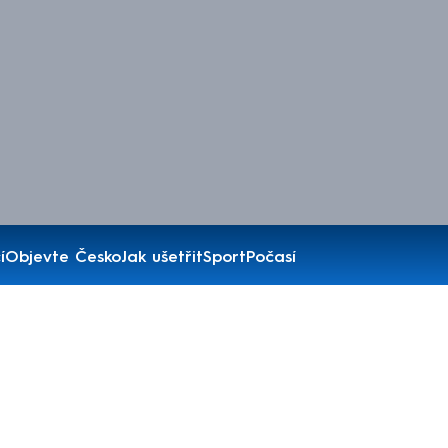
í
Objevte Česko
Jak ušetřit
Sport
Počasí