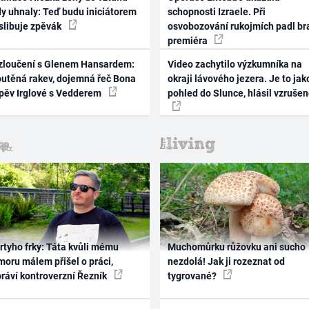
dy uhnaly: Teď budu iniciátorem
schopnosti Izraele. Při
 slibuje zpěvák
osvobozování rukojmích padl br
premiéra
zloučení s Glenem Hansardem:
Video zachytilo výzkumníka na
outěná rakev, dojemná řeč Bona
okraji lávového jezera. Je to jak
zpěv Irglové s Vedderem
pohled do Slunce, hlásil vzruše
rtyho frky: Táta kvůli mému
Muchomůrku růžovku ani sucho
oru málem přišel o práci,
nezdolá! Jak ji rozeznat od
práví kontroverzní Řezník
tygrované?