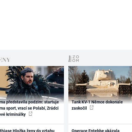
ma představila podzim: startuje
Tank KV-1 Němce dokonale
ma sport, vrací se Polabí, Zrádci
zaskočil
ové kriminálky
thiase Hložka ženy do vztahu
Operace Entebbe ukázala