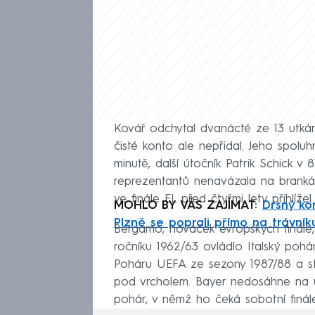
Kovář odchytal dvanácté ze 13 utkán
čisté konto ale nepřidal. Jeho spoluh
minutě, další útočník Patrik Schick v 
reprezentantů nenavázala na branká
ve finále EL před čtyřmi lety přihlíže
MOHLO BY VÁS ZAJÍMAT:
Drsný ko
Plzně se poprali přímo na trávník
Bergamo, nováček evropských finále, z
ročníku 1962/63 ovládlo Italský pohá
Poháru UEFA ze sezony 1987/88 a ste
pod vrcholem. Bayer nedosáhne na un
pohár, v němž ho čeká sobotní finále 