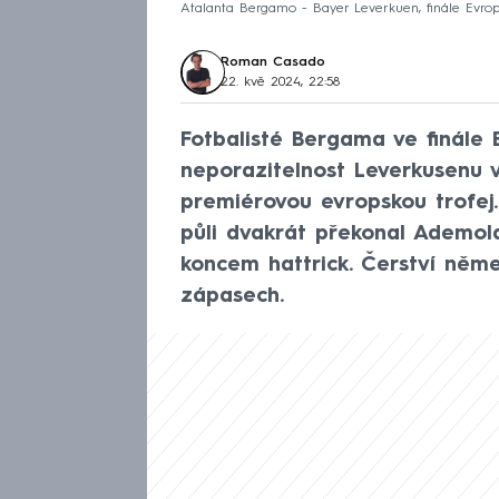
Atalanta Bergamo - Bayer Leverkuen, finále Evrops
Roman Casado
22. kvě 2024, 22:58
Fotbalisté Bergama ve finále E
neporazitelnost Leverkusenu v
premiérovou evropskou trofej
půli dvakrát překonal Ademol
koncem hattrick. Čerství něme
zápasech.