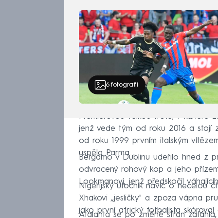
6
fotografií
Premiérovou velkou trofej v kariéře zí
jenž vede tým od roku 2016 a stojí z
od roku 1999 prvním italským vítěz
uspěla Parma.
Bergamo v Dublinu udeřilo hned z pr
odvracený rohový kop a jeho přízem
Lookmanovi, jenž předskočil váhající
Nigerijský útočník navíc o necelou čt
Xhakovi „jesličky" a zpoza vápna pr
jako první africký fotbalista skórova
Atalanta se po změně stran zatáhla,