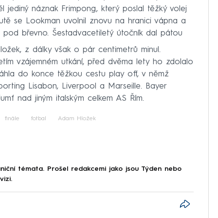
 jediný náznak Frimpong, který poslal těžký volej
utě se Lookman uvolnil znovu na hranici vápna a
č pod břevno. Šestadvacetiletý útočník dal pátou
ožek, z dálky však o pár centimetrů minul.
etím vzájemném utkání, před dvěma lety ho zdolalo
táhla do konce těžkou cestu play off, v němž
porting Lisabon, Liverpool a Marseille. Bayer
iumf nad jiným italským celkem AS Řím.
finále
fotbal
Adam Hložek
iční témata. Prošel redakcemi jako jsou Týden nebo
izi.