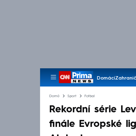
Domácí
Zahranič
Pořady
Domů
Sport
Fotbal
Rekordní série Le
finále Evropské lig