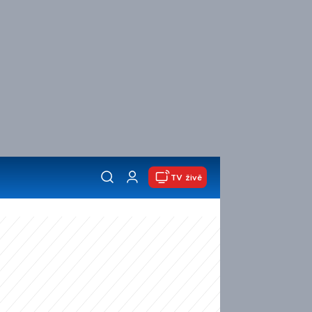
TV živě