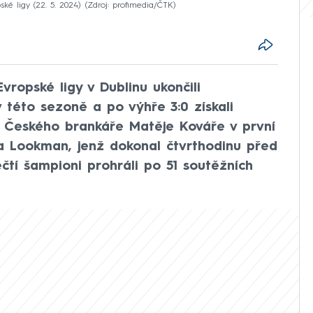
ké ligy (22. 5. 2024)
Zdroj: profimedia/ČTK
vropské ligy v Dublinu ukončili
 této sezoně a po výhře 3:0 získali
. Českého brankáře Matěje Kováře v první
a Lookman, jenž dokonal čtvrthodinu před
čtí šampioni prohráli po 51 soutěžních