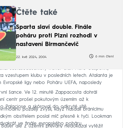
Čtěte také
Sparta slaví double. Finále
poháru proti Plzni rozhodl v
nastavení Birmančevič
6 min čtení
22. kvě 2024, 20:04
skal šestašedesátiletý trenér Gian Piero Gasperini,
a vzestupem klubu v posledních letech. Atalanta je
em Evropské ligy nebo Poháru UEFA, naposledy
vní šance. Ve 12. minutě Zappacosta dohrál
ní centr prošel pokutovým územím až k
ho Palaciose a skóroval do odkryté sítě.
vrthodinu později zvýšil, když nasadil bránícímu
udkým obstřelem poslal míč přesně k tyči. Lookman
l dvakrát ve finále evropského poháru.
 Bayer ale z územní převahy nedokázal vytěžit