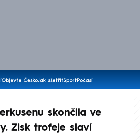
í
Objevte Česko
Jak ušetřit
Sport
Počasí
verkusenu skončila ve
y. Zisk trofeje slaví