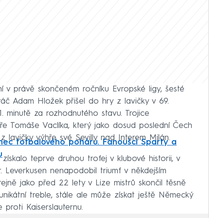
í v právě skončeném ročníku Evropské ligy, šesté
ráč Adam Hložek přišel do hry z lavičky v 69.
81. minutě za rozhodnutého stavu. Trojice
ře Tomáše Vaclíka, který jako dosud poslední Čech
l z lavičky výhře své Sevilly nad Interem Milán.
nec fotbalového poháru. Fanoušci Sparty a
u
ískalo teprve druhou trofej v klubové historii, v
r. Leverkusen nenapodobil triumf v někdejším
jně jako před 22 lety v Lize mistrů skončil těsně
ikátní treble, stále ale může získat ještě Německý
proti Kaiserslauternu.