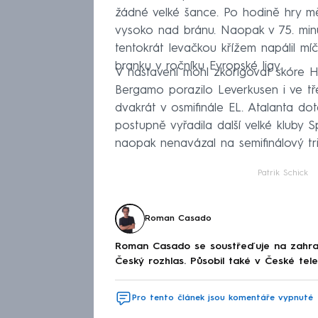
žádné velké šance. Po hodině hry měl
vysoko nad bránu. Naopak v 75. min
tentokrát levačkou křížem napálil mí
branku v ročníku Evropské ligy.
V nastavení mohl zkorigovat skóre Hl
Bergamo porazilo Leverkusen i ve tř
dvakrát v osmifinále EL. Atalanta do
postupně vyřadila další velké kluby S
naopak nenavázal na semifinálový tr
Patrik Schick
Roman Casado
Roman Casado se soustřeďuje na zahran
Český rozhlas. Působil také v České telev
Pro tento článek jsou komentáře vypnuté