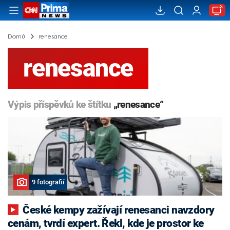
Domů
renesance
renesance
Výpis příspěvků ke štítku
„renesance“
9 fotografií
České kempy zažívají renesanci navzdory
cenám, tvrdí expert. Řekl, kde je prostor ke