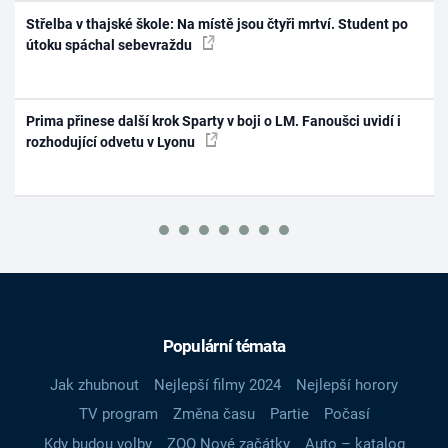
Střelba v thajské škole: Na místě jsou čtyři mrtví. Student po
útoku spáchal sebevraždu
Prima přinese další krok Sparty v boji o LM. Fanoušci uvidí i
rozhodující odvetu v Lyonu
Populární témata
Jak zhubnout
Nejlepší filmy 2024
Nejlepší horory
TV program
Změna času
Partie
Počasí
Kdy budou volby
ZOO Nové začátky
Auto – katalog