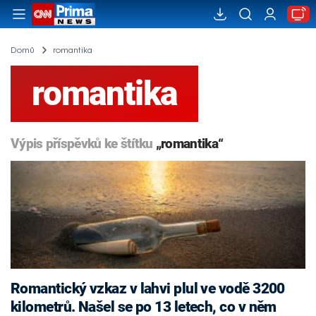
Domů
romantika
romantika
Výpis příspěvků ke štítku
„romantika“
Romantický vzkaz v lahvi plul ve vodě 3200
kilometrů. Našel se po 13 letech, co v něm