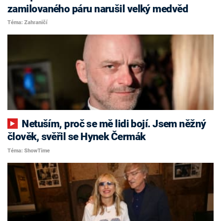
zamilovaného páru narušil velký medvěd
Téma: Zahraničí
Netuším, proč se mě lidi bojí. Jsem něžný
člověk, svěřil se Hynek Čermák
Téma: ShowTime