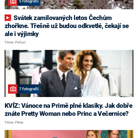
5 fotografií
Svátek zamilovaných letos Čechům
zhořkne. Třešně už budou odkvetlé, čekají se
ale i výjimky
Téma: Počasí
7 fotografií
KVÍZ: Vánoce na Primě plné klasiky. Jak dobře
znáte Pretty Woman nebo Princ a Večernice?
Téma: Filmy