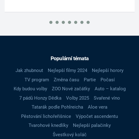
Populární témata
Jak zhubnout
Nejlepší filmy 2024
Nejlepší horory
TV program
Změna času
Partie
Počasí
Kdy budou volby
ZOO Nové začátky
Auto – katalog
7 pádů Honzy Dědka
Volby 2025
Svařené víno
Tatarák podle Pohlreicha
Aloe vera
Pěstování lichořeřišnice
Výpočet ascendentu
Tvarohové knedlíky
Nejlepší palačinky
Švestkový koláč