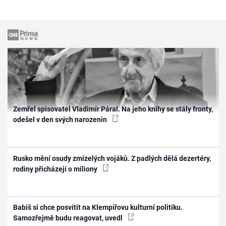
Zemřel spisovatel Vladimír Páral. Na jeho knihy se stály fronty,
odešel v den svých narozenin
Rusko mění osudy zmizelých vojáků. Z padlých dělá dezertéry,
rodiny přicházejí o miliony
Babiš si chce posvítit na Klempířovu kulturní politiku.
Samozřejmě budu reagovat, uvedl