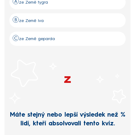
ze Země tygra
ze Země lva
ze Země geparda
z
Máte stejný nebo lepší výsledek než
%
lidí, kteří absolvovali tento kvíz.