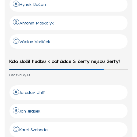
Hynek Bočan
Antonín Moskalyk
Václav Vorlíček
Kdo složil hudbu k pohádce S čerty nejsou žerty?
Otázka 8/10
Jaroslav Uhlíř
Jan Jirásek
Karel Svoboda