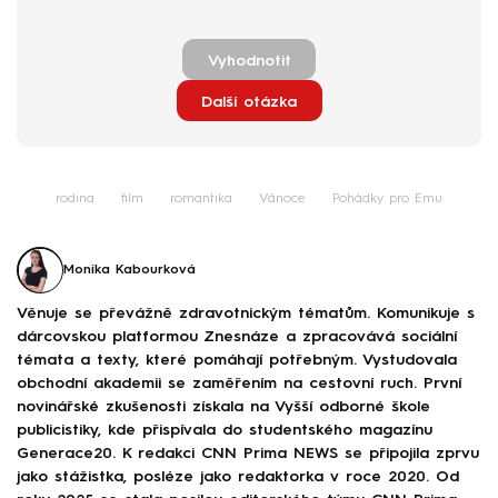
Vyhodnotit
Další otázka
rodina
film
romantika
Vánoce
Pohádky pro Emu
Monika Kabourková
Věnuje se převážně zdravotnickým tématům. Komunikuje s
dárcovskou platformou Znesnáze a zpracovává sociální
témata a texty, které pomáhají potřebným. Vystudovala
obchodní akademii se zaměřením na cestovní ruch. První
novinářské zkušenosti získala na Vyšší odborné škole
publicistiky, kde přispívala do studentského magazínu
Generace20. K redakci CNN Prima NEWS se připojila zprvu
jako stážistka, posléze jako redaktorka v roce 2020. Od