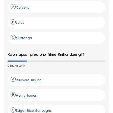
Corvettu
Lotus
Mustanga
Kdo napsal předlohu filmu Kniha džunglí?
Otázka 2/10
Rudyard Kipling
Henry James
Edgar Rice Burroughs