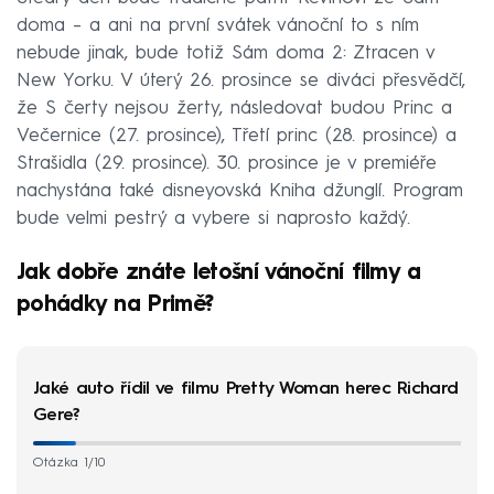
doma – a ani na první svátek vánoční to s ním
nebude jinak, bude totiž Sám doma 2: Ztracen v
New Yorku. V úterý 26. prosince se diváci přesvědčí,
že S čerty nejsou žerty, následovat budou Princ a
Večernice (27. prosince), Třetí princ (28. prosince) a
Strašidla (29. prosince). 30. prosince je v premiéře
nachystána také disneyovská Kniha džunglí. Program
bude velmi pestrý a vybere si naprosto každý.
Jak dobře znáte letošní vánoční filmy a
pohádky na Primě?
Jaké auto řídil ve filmu Pretty Woman herec Richard
Gere?
Otázka 1/10