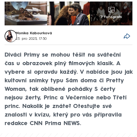
7 fotografií
Monika Kabourková
23. pro 2023, 17:50
Diváci Primy se mohou těšit na sváteční
čas u obrazovek plný filmových klasik. A
vybere si opravdu každý. V nabídce jsou jak
kultovní snímky typu Sám doma či Pretty
Woman, tak oblíbené pohádky S čerty
nejsou žerty, Princ a Večernice nebo Třetí
princ. Nakolik je znáte? Otestujte své
znalosti v kvízu, který pro vás připravila
redakce CNN Prima NEWS.