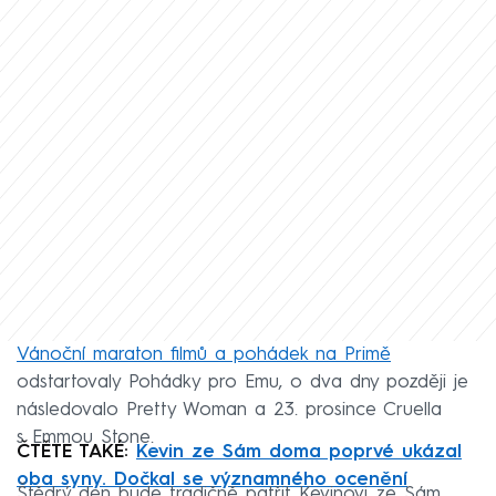
Vánoční maraton filmů a pohádek na Primě
odstartovaly Pohádky pro Emu, o dva dny později je
následovalo Pretty Woman a 23. prosince Cruella
s Emmou Stone.
ČTĚTE TAKÉ:
Kevin ze Sám doma poprvé ukázal
oba syny. Dočkal se významného ocenění
Štědrý den bude tradičně patřit Kevinovi ze Sám