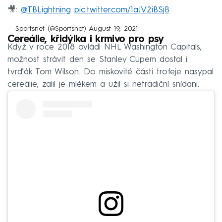
🎥:
@TBLightning
pic.twitter.com/1aJV2iBSjB
— Sportsnet (@Sportsnet)
August 19, 2021
Cereálie, křidýlka i krmivo pro psy
Když v roce 2018 ovládl NHL Washington Capitals,
možnost strávit den se Stanley Cupem dostal i
tvrďák Tom Wilson. Do miskovité části trofeje nasypal
cereálie, zalil je mlékem a užil si netradiční snídani.