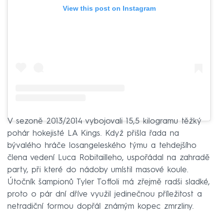
View this post on Instagram
V sezoně 2013/2014 vybojovali 15,5 kilogramu těžký
pohár hokejisté LA Kings. Když přišla řada na
bývalého hráče losangeleského týmu a tehdejšího
člena vedení Luca Robitailleho, uspořádal na zahradě
party, při které do nádoby umístil masové koule.
Útočník šampionů Tyler Toffoli má zřejmě radši sladké,
proto o pár dní dříve využil jedinečnou příležitost a
netradiční formou dopřál známým kopec zmrzliny.