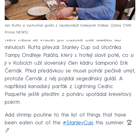
Jan Rutta si vychutnal guláš z nejslavnější hokejové trofeje.
Zdroj: CNN
Prima NEWS
Není třeba se vracet po časové ose daleko do
minulosti. Rutta převzal Stanley Cup od útočníka
Tampy Ondřeje Paláta, který s trofejí slavil poté, co si
ji v Košicích užil slovenský člen kádru šampionů Erik
Černák. Před předávkou se musel pohár pečlivě umýt,
protože Černák z něj pojídal segedínský guláš. A
například kanadský parťák z Lightning Cedric
Paquette ještě předtím z poháru spořádal krevetový
pokrm.
Add shrimp poutine to the list of things that have
been eaten out of the
#StanleyCup
this summer. 🏆
🍤