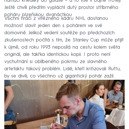
namáčí knedlíky do guláše – a to vše v bájné trofeji.
Ještě chvíli předtím vypláchl dutý prostor stříbrného
poháru plzeňskou dvanáctkou.
Všichni hráči z vítězného kádru NHL dostanou
možnost slavit jeden den s pohárem ve své
domovině. Jelikož vedení soutěže po předchozích
zkušenostech počítá s tím, že Stanley Cup může přijít
k újmě, od roku 1993 neposílá na cestu kolem světa
originál, ale takřka identickou kopii. I proto není
vychutnání si oblíbeného pokrmu ze slavného
artefaktu takový problém. Lidé, kteří kritizovali Ruttu,
by se divili, co všechno už gigantický pohár zažil.