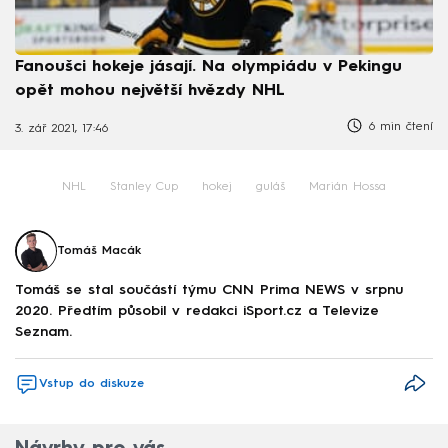
Fanoušci hokeje jásají. Na olympiádu v Pekingu
opět mohou největší hvězdy NHL
6 min čtení
3. zář 2021, 17:46
NHL
Stanley Cup
hokej
guláš
Marián Hossa
Tomáš Macák
Tomáš se stal součástí týmu CNN Prima NEWS v srpnu
2020. Předtím působil v redakci iSport.cz a Televize
Seznam.
Vstup do diskuze