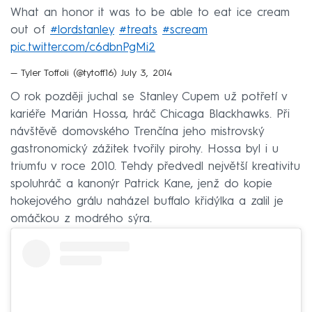
What an honor it was to be able to eat ice cream
out of
#lordstanley
#treats
#scream
pic.twitter.com/c6dbnPgMi2
— Tyler Toffoli (@tytoff16)
July 3, 2014
O rok později juchal se Stanley Cupem už potřetí v
kariéře Marián Hossa, hráč Chicaga Blackhawks. Při
návštěvě domovského Trenčína jeho mistrovský
gastronomický zážitek tvořily pirohy. Hossa byl i u
triumfu v roce 2010. Tehdy předvedl největší kreativitu
spoluhráč a kanonýr Patrick Kane, jenž do kopie
hokejového grálu naházel buffalo křidýlka a zalil je
omáčkou z modrého sýra.