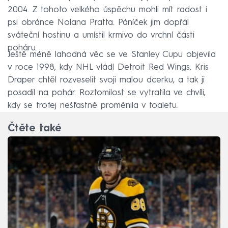
2004. Z tohoto velkého úspěchu mohli mít radost i
psi obránce Nolana Pratta. Páníček jim dopřál
sváteční hostinu a umístil krmivo do vrchní části
poháru.
Ještě méně lahodná věc se ve Stanley Cupu objevila
v roce 1998, kdy NHL vládl Detroit Red Wings. Kris
Draper chtěl rozveselit svoji malou dcerku, a tak ji
posadil na pohár. Roztomilost se vytratila ve chvíli,
kdy se trofej nešťastně proměnila v toaletu.
Čtěte také