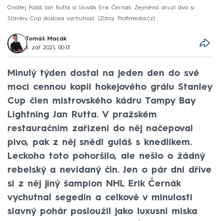
Ondřej Palát, Jan Rutta a Slovák Erik Černák. Zejména druzí dva si
Stanley Cup doslova vychutnali.
Zdroj: Profimedia.cz
Tomáš Macák
8. zář 2021, 00:13
Minulý týden dostal na jeden den do své
moci cennou kopii hokejového grálu Stanley
Cup člen mistrovského kádru Tampy Bay
Lightning Jan Rutta. V pražském
restauračním zařízení do něj načepoval
pivo, pak z něj snědl guláš s knedlíkem.
Leckoho toto pohoršilo, ale nešlo o žádný
rebelský a nevídaný čin. Jen o pár dní dříve
si z něj jiný šampion NHL Erik Černák
vychutnal segedín a celkově v minulosti
slavný pohár posloužil jako luxusní miska