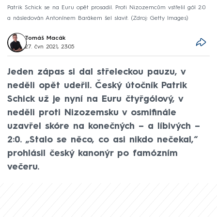
Patrik Schick se na Euru opět prosadil. Proti Nizozemcům vstřelil gól 2:0
a následován Antonínem Barákem šel slavit.
Zdroj: Getty Images
Tomáš Macák
27. čvn 2021, 23:05
Jeden zápas si dal střeleckou pauzu, v
neděli opět udeřil. Český útočník Patrik
Schick už je nyní na Euru čtyřgólový, v
neděli proti Nizozemsku v osmifinále
uzavřel skóre na konečných – a líbivých –
2:0. „Stalo se něco, co asi nikdo nečekal,“
prohlásil český kanonýr po famózním
večeru.