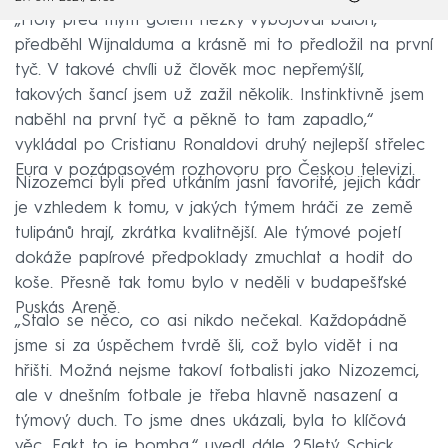
„Holy před mým gólem hezky vybojoval balón,
předběhl Wijnalduma a krásně mi to předložil na první
tyč. V takové chvíli už člověk moc nepřemýšlí,
takových šancí jsem už zažil několik. Instinktivně jsem
naběhl na první tyč a pěkně to tam zapadlo,“
vykládal po Cristianu Ronaldovi druhý nejlepší střelec
Eura v pozápasovém rozhovoru pro Českou televizi.
Nizozemci byli před utkáním jasní favorité, jejich kádr
je vzhledem k tomu, v jakých týmem hráči ze země
tulipánů hrají, zkrátka kvalitnější. Ale týmové pojetí
dokáže papírové předpoklady zmuchlat a hodit do
koše. Přesně tak tomu bylo v neděli v budapešťské
Puskás Areně.
„Stalo se něco, co asi nikdo nečekal. Každopádně
jsme si za úspěchem tvrdě šli, což bylo vidět i na
hřišti. Možná nejsme takoví fotbalisti jako Nizozemci,
ale v dnešním fotbale je třeba hlavně nasazení a
týmový duch. To jsme dnes ukázali, byla to klíčová
věc. Fakt to je bomba,“ uvedl dále 25letý Schick.