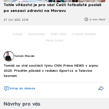
Tohle vítězství je pro vás! Čeští fotbalisté poslali
po senzaci zdravici na Moravu
6 min čtení
27. čvn 2021, 22:18
Evropa
Nizozemsko
EURO 2020
Cristiano Ronaldo
Patrik Schick
Tomáš Macák
Tomáš se stal součástí týmu CNN Prima NEWS v srpnu
2020. Předtím působil v redakci iSport.cz a Televize
Seznam.
Vstup do diskuze
Návrhy pro vás