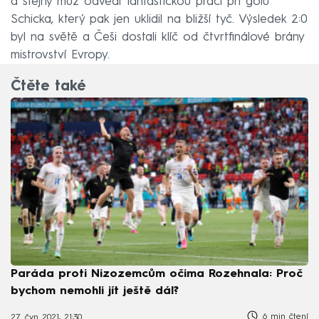
a stejný muž odvedl fantastickou práci při gólu
Schicka, který pak jen uklidil na bližší tyč. Výsledek 2:0
byl na světě a Češi dostali klíč od čtvrtfinálové brány
mistrovství Evropy.
Čtěte také
Paráda proti Nizozemcům očima Rozehnala: Proč
bychom nemohli jít ještě dál?
6 min čtení
27. čvn 2021, 21:30