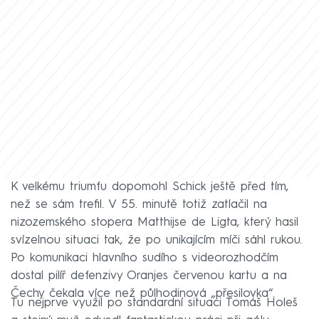
K velkému triumfu dopomohl Schick ještě před tím,
než se sám trefil. V 55. minutě totiž zatlačil na
nizozemského stopera Matthijse de Ligta, který hasil
svízelnou situaci tak, že po unikajícím míči sáhl rukou.
Po komunikaci hlavního sudího s videorozhodčím
dostal pilíř defenzivy Oranjes červenou kartu a na
Čechy čekala více než půlhodinová „přesilovka“.
Tu nejprve využil po standardní situaci Tomáš Holeš