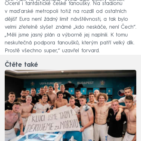
Ocenil i fantastické české fanoušky. Na stadionu
v maďarské metropoli totiž na rozdíl od ostatních
dějišť Eura není žádný limit návštěvnosti, a tak bylo
velmi zřetelně slyšet známé „kdo neskáče, není Čech“.
„Měli jsme jasný plán a výborně jej naplnili. K tomu
neskutečná podpora fanoušků, kterým patří velký dík.
Prostě všechno super,“ uzavřel forvard.
Čtěte také