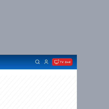
TV živě