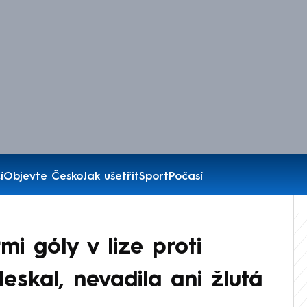
í
Objevte Česko
Jak ušetřit
Sport
Počasí
mi góly v lize proti
leskal, nevadila ani žlutá