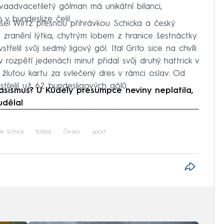
vaadvacetiletý gólman má unikátní bilanci,
 v bundeslize čelil.
šel Wirtz přesnou přihrávkou Schicka a český
o zranění lýtka, chytrým lobem z hranice šestnáctky
střelil svůj sedmý ligový gól. Ital Grifo sice na chvíli
 rozpětí jedenácti minut přidal svůj druhý hattrick v
žlutou kartu za svlečený dres v rámci oslav. Od
řelil už 62 bundesligových gólů.
ismus? U Kúdely presumpce neviny neplatila,
udělal
iled to fetch
ik Schick
fotbal
Česko
sport