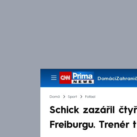
Domácí
Zahranič
Pořady
Domů
Sport
Fotbal
Schick zazářil čtyř
Freiburgu. Trenér t