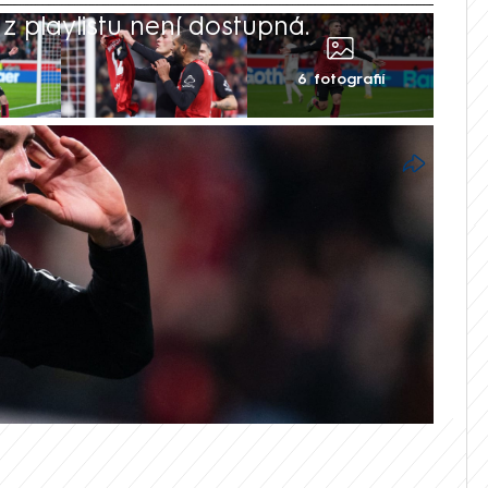
 playlistu není dostupná.
6 fotografií
roval v bundeslize výhru Bayeru
 Obhájce titulu si v zápase 15. kola
body za Bayernem Mnichov. Český útočník
 devět ligových branek a všechny dal v
íchodu do Německa v roce 2019 vstřelil už