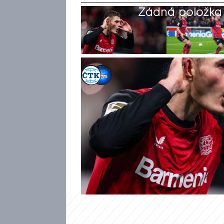
Žádná položka z
ČTK
,
CNN Prima NEWS
21. pro 2024, 21:09
Patrik Schick čtyřmi góly reží
Leverkusen nad Freiburgem 5:1.
upevnil druhé místo o čtyři 
už má na kontě v této sezoně
posledních pěti kolech. Od př
62 bundesligových gólů.