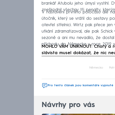
brankář Atubolu jeho úmysl vystihl. D
zneškodnil všechny tři penalty, kterým
V nastavení prvního poločasu ale na
útočník, který se vrátil do sestavy p
otevřel střelnici. Wirtz pak přece jen v
utkání zdramatizoval, ale pak Schick v
sezoně a ani mu nevadilo, že dostal 
příchodu do Německa v roce 2019 vst
MOHLO VÁM UNIKNOUT: Chorý a ras
slávista musel dokázat, že nic ne
Fa
Německo
Patr
Pro tento článek jsou komentáře vypnuté
Návrhy pro vás