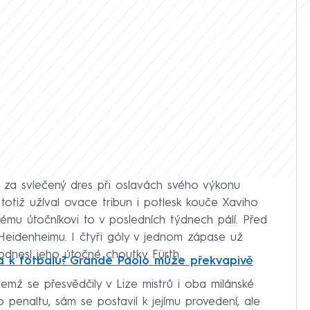
e za svlečený dres při oslavách svého výkonu
 totiž užíval ovace tribun i potlesk kouče Xaviho
ému útočníkovi to v posledních týdnech pálí. Před
 Heidenheimu. I čtyři góly v jednom zápase už
 odnesl jeho útočné choutky Fürth.
a k fotbalu? Grande Paolo může překvapivě
emž se přesvědčily v Lize mistrů i oba milánské
o penaltu, sám se postavil k jejímu provedení, ale