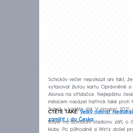
Schickův večer nepokazil ani fakt, ž
vyfasoval žlutou kartu. Oprávněně si
Alonsa na střídačce. Nejlepšímu česk
měsícem nasázel hattrick také proti
Schick v kariéře dal. V prosinci 2021
ČTĚTE TAKÉ:
Velký návrat Nedvěd
zamířit i do Česka
Bayer na domácím stadionu září, o č
kluby. Po půlhodině si Wirtz došel pr