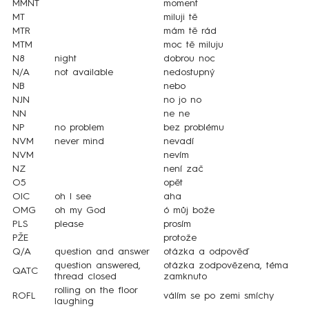
MMNT
moment
MT
miluji tě
MTR
mám tě rád
MTM
moc tě miluju
N8
night
dobrou noc
N/A
not available
nedostupný
NB
nebo
NJN
no jo no
NN
ne ne
NP
no problem
bez problému
NVM
never mind
nevadí
NVM
nevím
NZ
není zač
O5
opět
OIC
oh I see
aha
OMG
oh my God
ó můj bože
PLS
please
prosím
PŽE
protože
Q/A
question and answer
otázka a odpověď
question answered,
otázka zodpovězena, téma
QATC
thread closed
zamknuto
rolling on the floor
ROFL
válím se po zemi smíchy
laughing