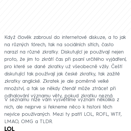
Když člověk zabrousí do internetové diskuze, a to jak
na různých fórech, tak na sociálních sítích, často
narazí na různé zkratky. Diskutující je používají nejen
proto, že jim to zkrátí čas při psaní určitého vyjádření,
pro které se dané zkratky už všeobecně vžily. Čeští
diskutující tak používají jak české zkratky, tak zažité
zkratky anglické. Zkratek je ale poměrně velké
množství, a tak se někdy čtenář může ztrácet při
odhalování významu věty, pokud zkratku nezná.
V seznamu níže vám vysvětlíme význam několika z
nich, ale nejprve si řekneme něco k historii těch
nejvíce používaných. Mezi ty patří LOL, ROFL, WTF,
LMAO, OMG a TLDR.
LOL