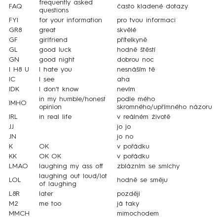
frequently asked
FAQ
často kladené dotazy
questions
FYI
for your information
pro tvou informaci
GR8
great
skvělé
GF
girlfriend
přítelkyně
GL
good luck
hodně štěstí
GN
good night
dobrou noc
I H8 U
I hate you
nesnáším tě
IC
I see
aha
IDK
I don't know
nevím
in my humble/honest
podle mého
IMHO
opinion
skromného/upřímného názoru
IRL
in real life
v reálném životě
JJ
jo jo
JN
jo no
K
OK
v pořádku
KK
OK OK
v pořádku
LMAO
laughing my ass off
zblázním se smíchy
laughing out loud/lot
LOL
hodně se směju
of laughing
L8R
later
později
M2
me too
já taky
MMCH
mimochodem