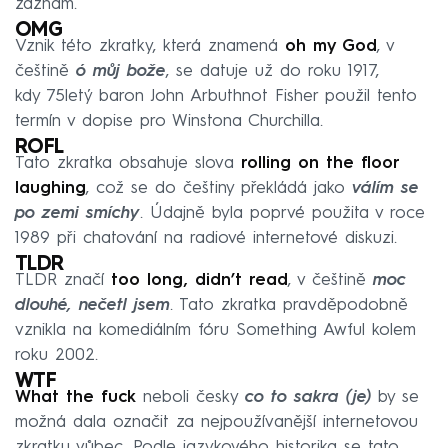
záznam.
OMG
Vznik této zkratky, která znamená
oh my God
, v
češtině
ó můj bože
, se datuje už do roku 1917,
kdy 75letý baron John Arbuthnot Fisher použil tento
termín v dopise pro Winstona Churchilla.
ROFL
Tato zkratka obsahuje slova
rolling on the floor
laughing
, což se do češtiny překládá jako
válím se
po zemi smíchy
. Údajně byla poprvé použita v roce
1989 při chatování na radiové internetové diskuzi.
TLDR
TLDR značí
too long, didn’t read
, v češtině
moc
dlouhé, nečetl jsem
. Tato zkratka pravděpodobně
vznikla na komediálním fóru Something Awful kolem
roku 2002.
WTF
What the fuck
neboli česky
co to sakra
(je)
by se
možná dala označit za nejpoužívanější internetovou
zkratku vůbec. Podle jazykového historika se tato