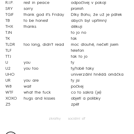
R.I.P.
rest in peace
odpočívej v pokoji
SRY
sorry
promiň
TGIF
thank god it's Friday
Díky Bohu, že už je pátek
TB
to be honest
abych byl upřímný
THX
thanks
děkuji
TJN
to jo no
TK
tak
TLDR
too long, didn't read
moc dlouhé, nečetl jsem
TLF
telefon
TTJ
tak to jo
U
you
ty
U2
you too
ty/tobě taky
UHO
univerzální hnědá omáčka
UR
you are
ty jsi
W8
wait
počkej
WTF
what the fuck
co to sakra (je)
XOXO
hugs and kisses
objetí a polibky
Z5
zpět
zkratky
sociální síť