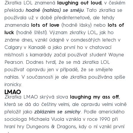
Zkratka LOL znamená
laughing out loud
, v českém
překladu
hodně (nahlas) se směju
. Tato zkratka se
používala už v době předinternetové, ale tehdy
znamenala
lots of love
(hodně lásky) nebo
lots of
luck
(hodně štěstí). Význam zkratky LOL, jak ho
známe dnes, vznikl údajně v osmdesátých letech v
Calgary v Kanadě a jako první ho v chatovací
místnosti s kamarády začal používat student Wayne
Pearson. Dodnes tvrdí, že se má zkratka LOL
používat opravdu jen v případě, že se smějete
nahlas. V současnosti je ale zkratka používána spíše
ironicky.
LMAO
Zkratka LMAO skrývá slova
laughing my ass off
,
která se dá do češtiny velmi, ale opravdu velmi volně
přeložit jako
zblázním se smíchy
. Podle amerického
sociologa Michaela Vuola vznikla v roce 1990 při
hraní hry Dungeons & Dragons, kdy o ní vznikl první