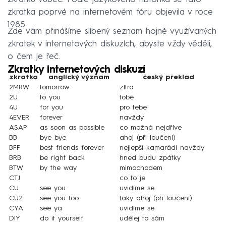
zkratka poprvé na internetovém fóru objevila v roce
1985.
Zde vám přinášíme slíbený seznam hojně využívaných
zkratek v internetových diskuzích, abyste vždy věděli,
o čem je řeč.
Zkratky internetových diskuzí
zkratka
anglický význam
český překlad
2MRW
tomorrow
zítra
2U
to you
tobě
4U
for you
pro tebe
4EVER
forever
navždy
ASAP
as soon as possible
co možná nejdříve
BB
bye bye
ahoj (při loučení)
BFF
best friends forever
nejlepší kamarádi navždy
BRB
be right back
hned budu zpátky
BTW
by the way
mimochodem
CTJ
co to je
CU
see you
uvidíme se
CU2
see you too
taky ahoj (při loučení)
CYA
see ya
uvidíme se
DIY
do it yourself
udělej to sám