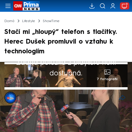
Domů
Lifestyle
ShowTime
Stačí mi „hloupý“ telefon s tlačítky.
Herec Dušek promluvil o vztahu k
technologiím
Žádná položka z playlistu není
dostupná.
7 fotografií
Kamila Nováková
21. led 2025, 05:27
Když se řekne Jaroslav Dušek, napadne
každého něco jiného. Ale každý nějakou