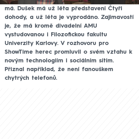
asociaci spojenou s kontroverzním hercem
má. Dušek má už léta představení Čtyři
dohody, a už léta je vyprodáno. Zajímavostí
je, že má kromě divadelní AMU
vystudovanou i Filozofickou fakultu
Univerzity Karlovy. V rozhovoru pro
ShowTime herec promluvil o svém vztahu k
novým technologiím i sociálním sítím.
Přiznal například, že není fanouškem
chytrých telefonů.