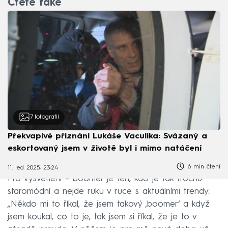
Čtěte také
7
fotografií
Překvapivé přiznání Lukáše Vaculíka: Svázaný a
eskortovaný jsem v životě byl i mimo natáčení
6 min čtení
11. led 2025, 23:24
Pro vysvětlení – boomer je ten, kdo je tak trochu
staromódní a nejde ruku v ruce s aktuálními trendy.
„Někdo mi to říkal, že jsem takový ‚boomer‘ a když
jsem koukal, co to je, tak jsem si říkal, že je to v