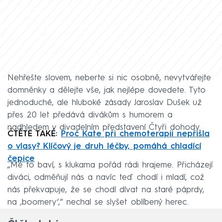
Nehřešte slovem, neberte si nic osobně, nevytvářejte
domněnky a dělejte vše, jak nejlépe dovedete. Tyto
jednoduché, ale hluboké zásady Jaroslav Dušek už
přes 20 let předává divákům s humorem a
nadhledem v divadelním představení Čtyři dohody.
ČTĚTE TAKÉ:
Proč Kate při chemoterapii nepřišla
o vlasy? Klíčový je druh léčby, pomáhá chladící
čepice
„Mě to baví, s klukama pořád rádi hrajeme. Přicházejí
diváci, odměňují nás a navíc teď chodí i mladí, což
nás překvapuje, že se chodí dívat na staré páprdy,
na ‚boomery‘,“ nechal se slyšet oblíbený herec.