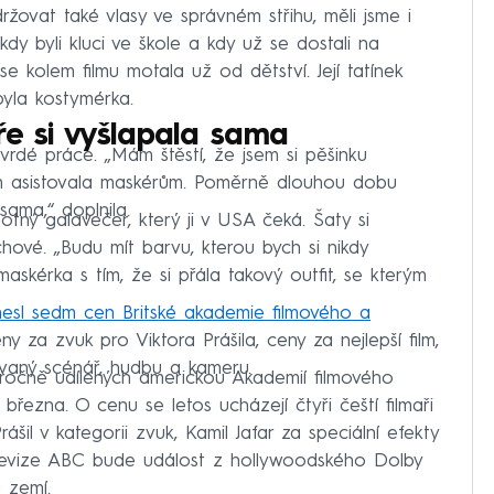
ržovat také vlasy ve správném střihu, měli jsme i
 kdy byli kluci ve škole a kdy už se dostali na
 se kolem filmu motala už od dětství. Její tatínek
yla kostymérka.
ře si vyšlapala sama
vrdé práce. „Mám štěstí, že jsem si pěšinku
em asistovala maskérům. Poměrně dlouhou dobu
sama,“ doplnila.
ný galavečer, který ji v USA čeká. Šaty si
hové. „Budu mít barvu, kterou bych si nikdy
maskérka s tím, že si přála takový outfit, se kterým
dnesl sedm cen Britské akademie filmového a
 za zvuk pro Viktora Prášila, ceny za nejlepší film,
ptovaný scénář, hudbu a kameru.
ročně udílených americkou Akademií filmového
března. O cenu se letos ucházejí čtyři čeští filmaři
šil v kategorii zvuk, Kamil Jafar za speciální efekty
 Televize ABC bude událost z hollywoodského Dolby
 zemí.