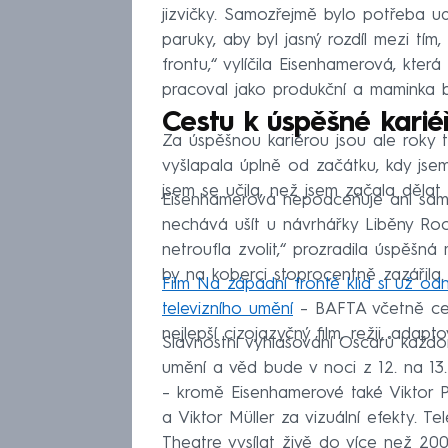
jizvičky. Samozřejmě bylo potřeba ud
paruky, aby byl jasný rozdíl mezi tím,
frontu,“ vylíčila Eisenhamerová, která
pracoval jako produkční a maminka b
Cestu k úspěšné karié
Za úspěšnou kariérou jsou ale roky t
vyšlapala úplně od začátku, kdy js
jsem se učila, než jsem začala dělat 
Eisenhamerová nepodceňuje ani samot
nechává ušít u návrhářky Liběny Roc
netroufla zvolit,“ prozradila úspěšná 
by na koberci stoprocentně zazářila.
Film Na západní frontě klid si už o
televizního umění
– BAFTA včetně ceny
nejlepší cizojazyčný film, režii, ada
Slavnostní vyhlašování Oscarů každo
umění a věd bude v noci z 12. na 13. 
– kromě Eisenhamerové také Viktor Prá
a Viktor Müller za vizuální efekty.
Theatre vysílat živě do více než 200