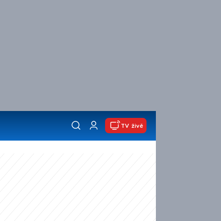
TV živě