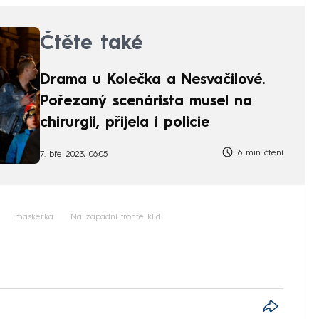
Čtěte také
Drama u Kolečka a Nesvačilové.
Pořezaný scenárista musel na
chirurgii, přijela i policie
6 min čtení
7. bře 2023, 06:05
maskérka
Na západní frontě klid