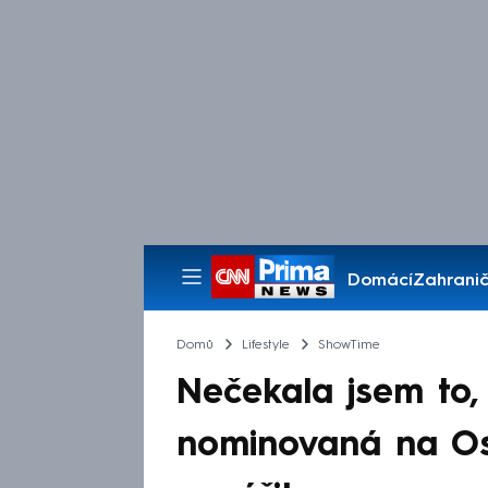
Domácí
Zahranič
Pořady
Domů
Lifestyle
ShowTime
Nečekala jsem to,
nominovaná na Os