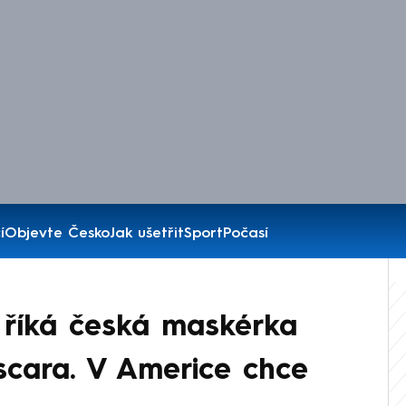
í
Objevte Česko
Jak ušetřit
Sport
Počasí
 říká česká maskérka
cara. V Americe chce