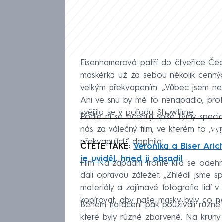
Eisenhamerová patří do čtveřice Čech
maskérka už za sebou několik cenný
velkým překvapením. „Vůbec jsem neč
Ani ve snu by mě to nenapadlo, prot
svěřila se v pořadu Showtime.
Podle ní se oceňují spíše týmy special
Fa
nás za válečný film, ve kterém to ,vy
překvapující,“ doplnila.
ČTĚTE TAKÉ:
Veronika a Biser Aric
je uviděl, hned ji obsadil
Film Na západní frontě klid se odehr
dali opravdu záležet. „Zhlédli jsme 
materiály a zajímavé fotografie lidí 
kopírovat, aby naše masky byly co nejr
Během natáčení pak používali různé m
které byly různé zbarvené. Na kruhy