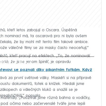
ů, kteří letos zabojují o Oscara. Úspěšná
ch nominací má, ta oscarová pro ni byla ovšem
ekala, že by mohl mít tento film takové ambice.
ože válečné filmy se za masky často neoceňují,“
istů, kteří pracují na efektech. „To, že nominovali
iled to fetch
padá, že jsme jenom špinili‘, je opravdu
htevovi se poznali díky pikantním fotkám. Když
ává za první světové války. Maskéři si na přípravě
spoustu dokumentů, fotek a knížek. Hledali jsme
v zákopech a válečných kluků a snažili se je
ealističtější,“ popsala.
ateriály. „Používali jsme různá bahna a vodičky,
 pod očima nebo začervenalé tváře jsme lepili