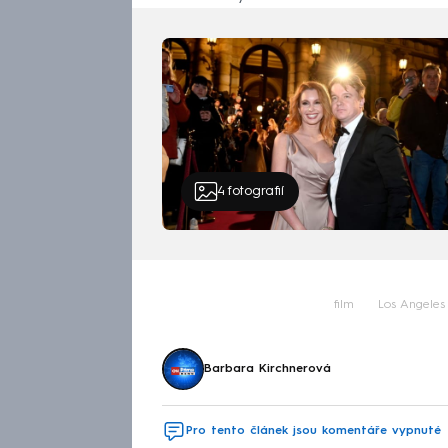
4
fotografií
film
Los Angeles
Barbara Kirchnerová
Pro tento článek jsou komentáře vypnuté