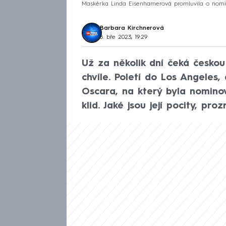
Maskérka Linda Eisenhamerová promluvila o nomi
Barbara Kirchnerová
8. bře 2023, 19:29
Už za několik dní čeká česko
chvíle. Poletí do Los Angele
Oscara, na který byla nomino
klid. Jaké jsou její pocity, pr