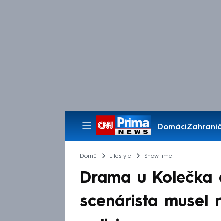
Domácí
Zahranič
Pořady
Domů
Lifestyle
ShowTime
Drama u Kolečka 
scenárista musel na