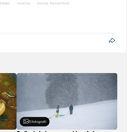
hádka
herečka
Denisa Nesvačilová
31
fotografií