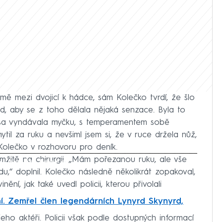
mě mezi dvojicí k hádce, sám Kolečko tvrdí, že šlo
d, aby se z toho dělala nějaká senzace. Byla to
nisa vyndávala myčku, s temperamentem sobě
hytil za ruku a nevšiml jsem si, že v ruce držela nůž,
Kolečko v rozhovoru pro deník.
mžitě na chirurgii. „Mám pořezanou ruku, ale vše
iled to fetch
udu,“ doplnil. Kolečko následně několikrát zopakoval,
ění, jak také uvedl policii, kterou přivolali
í. Zemřel člen legendárních Lynyrd Skynyrd,
jeho aktéři. Policii však podle dostupných informací