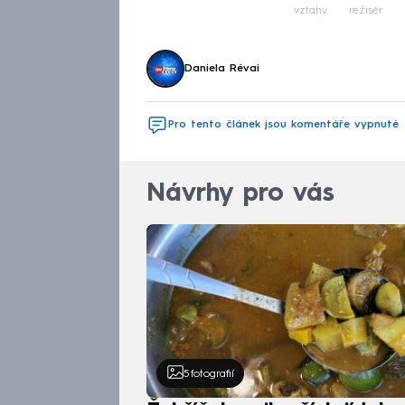
vztahy
režisér
Daniela Révai
Pro tento článek jsou komentáře vypnuté
Návrhy pro vás
5
fotografií