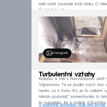
měli volat sousedé kvůli hluku. O něko
Českých lvech.
6
fotografií
Turbulentní vztahy
Kolečko si měl s Nesvačilovou začít
Vignerovou. Ta se podle svých slov 
nevím, co k tomu říct, je to celkem
někým podvádí,“ komentovala to teh
to vypadalo, že si rodiče 2,5ročního 
V polovině listopadu však byli bývalí