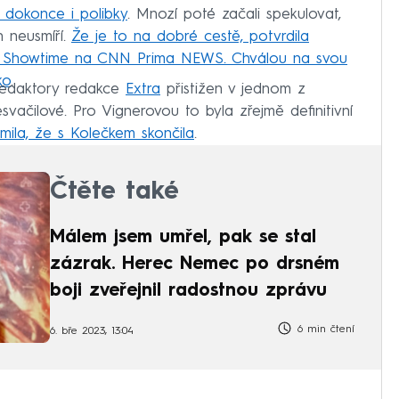
 dokonce i polibky
. Mnozí poté začali spekulovat,
n neusmíří.
Že je to na dobré cestě, potvrdila
u Showtime na CNN Prima NEWS. Chválou na svou
ko
.
redaktory redakce
Extra
přistižen v jednom z
vačilové. Pro Vignerovou to byla zřejmě definitivní
mila, že s Kolečkem skončila
.
Čtěte také
Málem jsem umřel, pak se stal
zázrak. Herec Nemec po drsném
boji zveřejnil radostnou zprávu
6 min čtení
6. bře 2023, 13:04