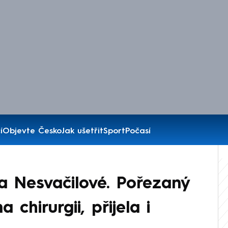
í
Objevte Česko
Jak ušetřit
Sport
Počasí
a Nesvačilové. Pořezaný
 chirurgii, přijela i