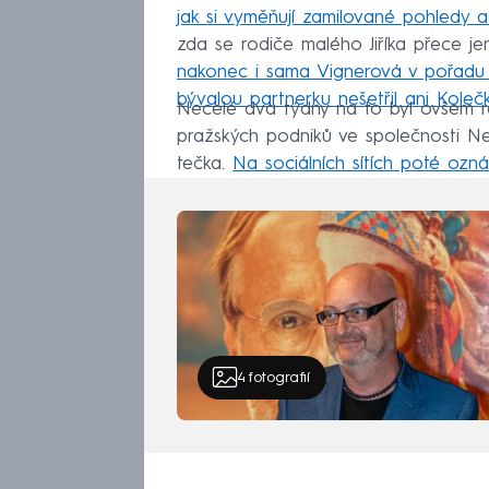
jak si vyměňují zamilované pohledy a
zda se rodiče malého Jiříka přece je
nakonec i sama Vignerová v pořad
bývalou partnerku nešetřil ani Koleč
Necelé dva týdny na to byl ovšem 
pražských podniků ve společnosti Nes
tečka.
Na sociálních sítích poté ozná
4
fotografií