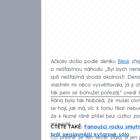
Ačkoliv došlo podle deníku
Blesk
zřej
o nešťastnou náhodu. „Byl bych nera
spíš nešťastná shoda okolností. De
vlastním mi něco vysvětlovala, já ji c
tak jsem se bohužel pořezal,“ uvedl 
Rána byla tak hluboká, že musel oka
Fa
se hojí, jak má, víc k tomu říkat neb
že k řezné ráně přišel bez cizího zavin
sousedé.
ČTĚTE TAKÉ:
Fanoušci rocku smutn
hrál nejslavnější kytarové sólo
Co přesně se ten večer stalo, ví jen 