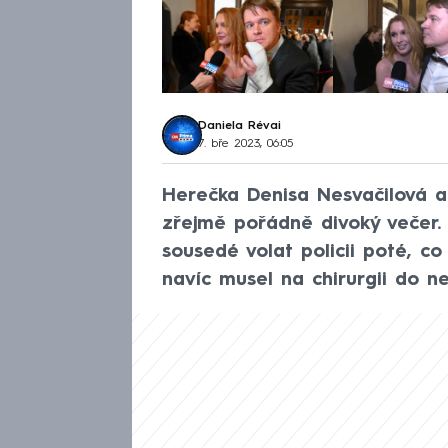
Daniela Révai
7. bře 2023, 06:05
Herečka Denisa Nesvačilová a
zřejmě pořádně divoký večer. 
sousedé volat policii poté, co
navíc musel na chirurgii do n