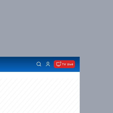
TV živě