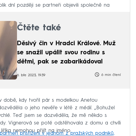
lik dní později se partneři objevili společně na
Čtěte také
Děsivý čin v Hradci Králové. Muž
se snažil upálit svou rodinu s
dětmi, pak se zabarikádoval
6 min čtení
6. bře 2023, 19:39
 v době, kdy tvořil pár s modelkou Anetou
dozvěděla o jeho nevěře v létě z médií. „Bohužel
 rychlé. Teď jsem se dozvěděla, že mě někdo s
dy. Vignerová se poté odstěhovala z domu a chvíli
Jiříka nemohou přijít na jméno.
 partneři přistiženi v jednom z pražských podniků,