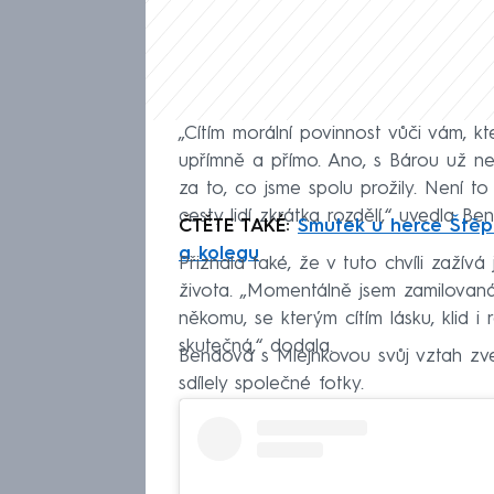
„Cítím morální povinnost vůči vám, k
upřímně a přímo. Ano, s Bárou už ne
za to, co jsme spolu prožily. Není t
cesty lidí zkrátka rozdělí,“ uvedla B
ČTĚTE TAKÉ:
Smutek u herce Štěp
a kolegu
Přiznala také, že v tuto chvíli zaží
života. „Momentálně jsem zamilovaná,
někomu, se kterým cítím lásku, klid i
skutečná,“ dodala.
Bendová s Mlejnkovou svůj vztah zveř
sdílely společné fotky.