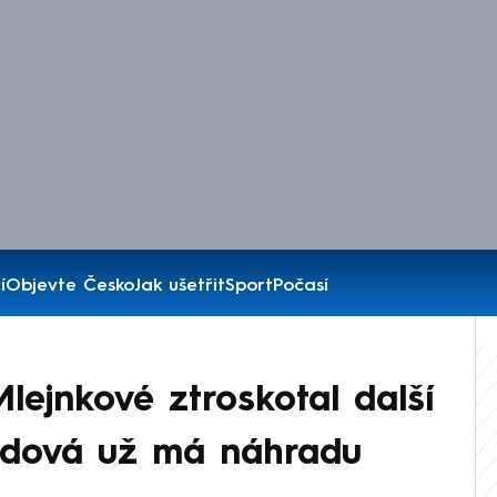
í
Objevte Česko
Jak ušetřit
Sport
Počasí
lejnkové ztroskotal další
endová už má náhradu