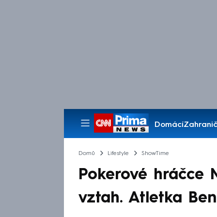
Domácí
Zahranič
Pořady
Domů
Lifestyle
ShowTime
Pokerové hráčce M
vztah. Atletka B