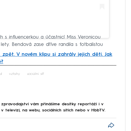
ah s influencerkou a účastnicí Miss Veronicou
lety. Bendová zase dříve randila s fotbalistou
 zpět. V novém klipu si zahrály jejich děti. Jak
ě?
iled to fetch
od
vztahy
sociální síť
 zpravodajství vám přinášíme desítky reportáží i v
 televizi, na webu, sociálních sítích nebo v HbbTV.