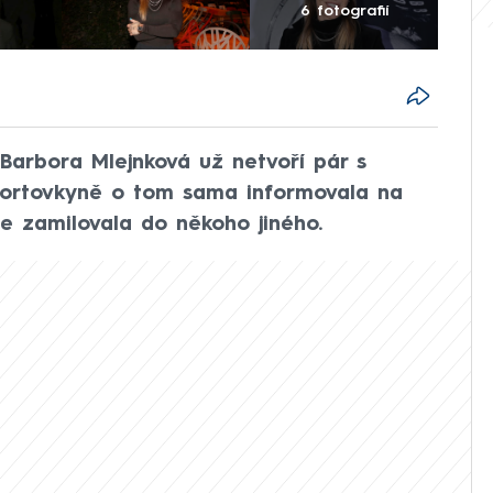
6 fotografií
Barbora Mlejnková už netvoří pár s
portovkyně o tom sama informovala na
 se zamilovala do někoho jiného.