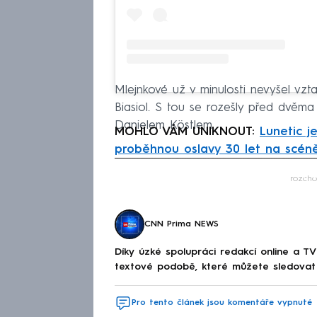
Mlejnkové už v minulosti nevyšel vzt
Biasiol. S tou se rozešly před dvěma 
Danielem Köstlem.
MOHLO VÁM UNIKNOUT:
Lunetic je
proběhnou oslavy 30 let na scén
Fa
rozch
CNN Prima NEWS
Díky úzké spolupráci redakcí online a TV
textové podobě, které můžete sledovat v
Pro tento článek jsou komentáře vypnuté