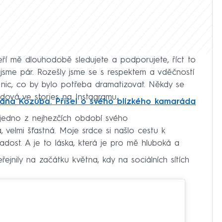
teří mě dlouhodobě sledujete a podporujete, říct to
jsme pár. Rozešly jsme se s respektem a vděčností
o nic, co by bylo potřeba dramatizovat. Někdy se
endová ve stories na Instagramu.
ána Kozuba. Přišel o svého blízkého kamaráda
vá jedno z nejhezčích období svého
 velmi šťastná. Moje srdce si našlo cestu k
 radost. A je to láska, která je pro mě hluboká a
ejnily na začátku května, kdy na sociálních sítích