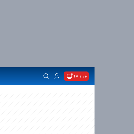
TV živě