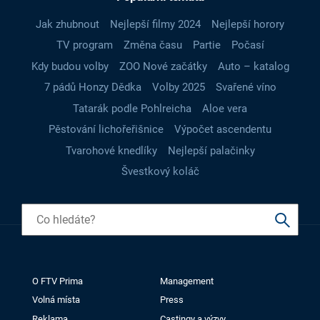
Jak zhubnout
Nejlepší filmy 2024
Nejlepší horory
TV program
Změna času
Partie
Počasí
Kdy budou volby
ZOO Nové začátky
Auto – katalog
7 pádů Honzy Dědka
Volby 2025
Svařené víno
Tatarák podle Pohlreicha
Aloe vera
Pěstování lichořeřišnice
Výpočet ascendentu
Tvarohové knedlíky
Nejlepší palačinky
Švestkový koláč
O FTV Prima
Management
Volná místa
Press
Reklama
Castingy a výzvy