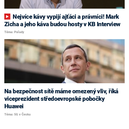
Nejvíce kávy vypijí ajťáci a právníci! Mark
Zicha a jeho káva budou hosty v KB Interview
Téma: Pořady
Na bezpečnost sítě máme omezený vliv, říká
viceprezident středoevropské pobočky
Huawei
Téma: 5G v Česku