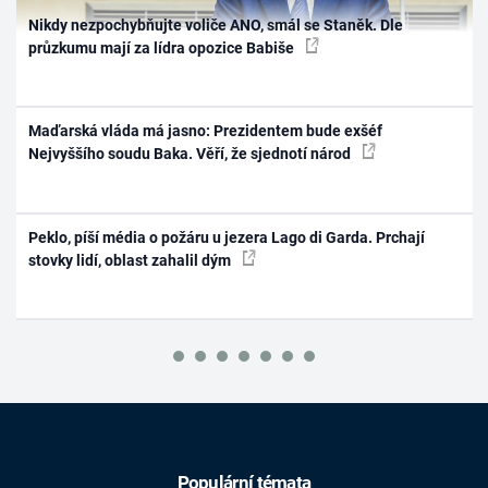
Nikdy nezpochybňujte voliče ANO, smál se Staněk. Dle
průzkumu mají za lídra opozice Babiše
Maďarská vláda má jasno: Prezidentem bude exšéf
Nejvyššího soudu Baka. Věří, že sjednotí národ
Peklo, píší média o požáru u jezera Lago di Garda. Prchají
stovky lidí, oblast zahalil dým
Populární témata