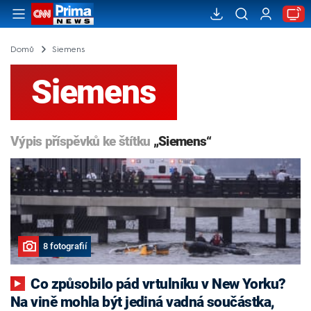
Domů
Siemens
Siemens
Výpis příspěvků ke štítku
„Siemens“
8 fotografií
Co způsobilo pád vrtulníku v New Yorku?
Na vině mohla být jediná vadná součástka,