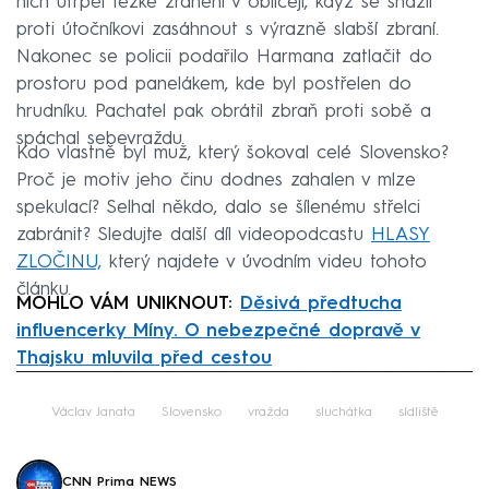
nich utrpěl těžké zranění v obličeji, když se snažil
proti útočníkovi zasáhnout s výrazně slabší zbraní.
Nakonec se policii podařilo Harmana zatlačit do
prostoru pod panelákem, kde byl postřelen do
hrudníku. Pachatel pak obrátil zbraň proti sobě a
spáchal sebevraždu.
Kdo vlastně byl muž, který šokoval celé Slovensko?
Proč je motiv jeho činu dodnes zahalen v mlze
spekulací? Selhal někdo, dalo se šílenému střelci
zabránit? Sledujte další díl videopodcastu
HLASY
ZLOČINU,
který najdete v úvodním videu tohoto
článku.
MOHLO VÁM UNIKNOUT:
Děsivá předtucha
influencerky Míny. O nebezpečné dopravě v
Thajsku mluvila před cestou
Failed to fetch
Václav Janata
Slovensko
vražda
sluchátka
sídliště
CNN Prima NEWS