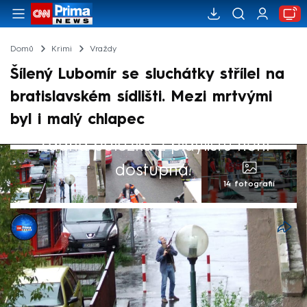
Domů
Krimi
Vraždy
Šílený Lubomír se sluchátky střílel na
bratislavském sídlišti. Mezi mrtvými
byl i malý chlapec
Žádná položka z playlistu není
dostupná.
14 fotografií
CNN Prima NEWS
20. bře 2026, 05:30
Bratislavská Devínská Nová Ves zažila v
srpnu 2010 jeden z nejotřesnějších zločinů v