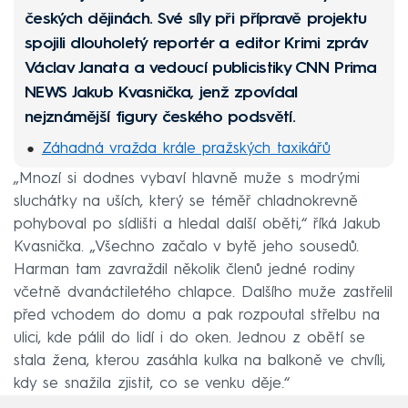
českých dějinách. Své síly při přípravě projektu
spojili dlouholetý reportér a editor Krimi zpráv
Václav Janata a vedoucí publicistiky CNN Prima
NEWS Jakub Kvasnička, jenž zpovídal
nejznámější figury českého podsvětí.
Záhadná vražda krále pražských taxikářů
„Mnozí si dodnes vybaví hlavně muže s modrými
Pětiletý Honzík věřil mámě ze všech nejvíc,
sluchátky na uších, který se téměř chladnokrevně
zavraždila ho
pohyboval po sídlišti a hledal další oběti,“ říká Jakub
Václav otrávil exmanželce vodku, sváděl to na
Kvasnička. „Všechno začalo v bytě jeho sousedů.
metanol
Harman tam zavraždil několik členů jedné rodiny
Střelba v Protivíně: Dva policisté zemřeli, vraždil
včetně dvanáctiletého chlapce. Dalšího muže zastřelil
manžel
před vchodem do domu a pak rozpoutal střelbu na
ulici, kde pálil do lidí i do oken. Jednou z obětí se
Boxer Banongo šokoval Brno, upálil muže
stala žena, kterou zasáhla kulka na balkoně ve chvíli,
zaživa v autě
kdy se snažila zjistit, co se venku děje.“