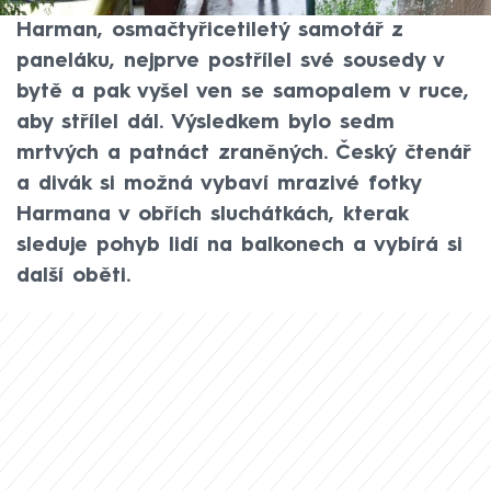
novodobých dějinách Slovenska. Lubomír
Harman, osmačtyřicetiletý samotář z
paneláku, nejprve postřílel své sousedy v
bytě a pak vyšel ven se samopalem v ruce,
aby střílel dál. Výsledkem bylo sedm
mrtvých a patnáct zraněných. Český čtenář
a divák si možná vybaví mrazivé fotky
Harmana v obřích sluchátkách, kterak
sleduje pohyb lidí na balkonech a vybírá si
další oběti.