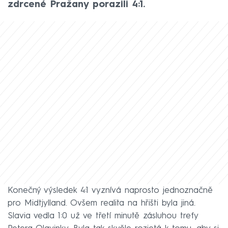
zdrcené Pražany porazili 4:1.
Konečný výsledek 4:1 vyznívá naprosto jednoznačně
pro Midtjylland. Ovšem realita na hřišti byla jiná.
Slavia vedla 1:0 už ve třetí minutě zásluhou trefy