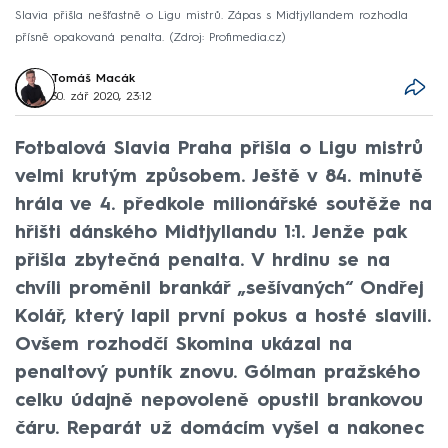
Slavia přišla nešťastně o Ligu mistrů. Zápas s Midtjyllandem rozhodla
přísně opakovaná penalta.
Zdroj: Profimedia.cz
Tomáš Macák
30. zář 2020, 23:12
Fotbalová Slavia Praha přišla o Ligu mistrů
velmi krutým způsobem. Ještě v 84. minutě
hrála ve 4. předkole milionářské soutěže na
hřišti dánského Midtjyllandu 1:1. Jenže pak
přišla zbytečná penalta. V hrdinu se na
chvíli proměnil brankář „sešívaných“ Ondřej
Kolář, který lapil první pokus a hosté slavili.
Ovšem rozhodčí Skomina ukázal na
penaltový puntík znovu. Gólman pražského
celku údajně nepovoleně opustil brankovou
čáru. Reparát už domácím vyšel a nakonec