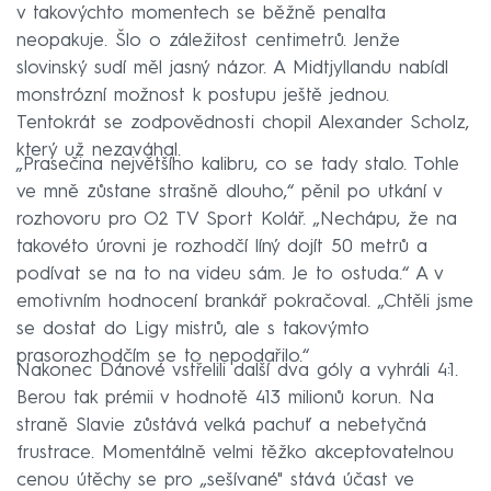
v takovýchto momentech se běžně penalta
neopakuje. Šlo o záležitost centimetrů. Jenže
slovinský sudí měl jasný názor. A Midtjyllandu nabídl
monstrózní možnost k postupu ještě jednou.
Tentokrát se zodpovědnosti chopil Alexander Scholz,
který už nezaváhal.
„Prasečina největšího kalibru, co se tady stalo. Tohle
ve mně zůstane strašně dlouho,“ pěnil po utkání v
rozhovoru pro O2 TV Sport Kolář. „Nechápu, že na
takovéto úrovni je rozhodčí líný dojít 50 metrů a
podívat se na to na videu sám. Je to ostuda.“ A v
emotivním hodnocení brankář pokračoval. „Chtěli jsme
se dostat do Ligy mistrů, ale s takovýmto
prasorozhodčím se to nepodařilo.“
Nakonec Dánové vstřelili další dva góly a vyhráli 4:1.
Berou tak prémii v hodnotě 413 milionů korun. Na
straně Slavie zůstává velká pachuť a nebetyčná
frustrace. Momentálně velmi těžko akceptovatelnou
cenou útěchy se pro „sešívané" stává účast ve