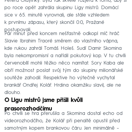
Petera Olayinky. Byla tak skvěle rozjetá k tomu, aby si
po roce opět zahrála skupinu Ligy mistrů. Domácí
sice v 65. minutě vyrovnali, ale stále vzhledem
k prvnímu zápasu, který skončil 0:0, Pražané
postupovali.
Pár minut před koncem nešťastně odkopl míč hráč
Slavie Ibrahim Traoré směrem do vlastního vápna,
kde rukou zahrál Tomáš Holeš. Sudí Damir Skomina
byla nekompromisní a nařídil pokutový kop. V tu chvíli
červenobílí mohli těžko něco namítat. Sory Kaba ale
obří možnost poslat svůj tým do skupiny milionářské
soutěže zahodil. Respektive ho výtečně vychytal
brankář Ondřej Kolář. Hrdina okamžiku slavil, ale ne
dlouho.
O Ligu mistrů jsme přišli kvůli
prasorozhodčímu
Po chvíli se hra přerušila a Skomina dostal echo od
videorozhodčího, že Kolář při penaltě opustil před
samotným kopem brankovou čáru. Jen minimálně –