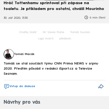
Hráč Tottenhamu sprintoval při zápase na
toaletu. Je příkladem pro ostatní, chválil Mourinho
6 min čtení
30. zář 2020, 13:30
Ondřej Kolář
SK Slavia Praha
Tomáš Souček
Liga mistrů
předkolo
Tomáš Macák
Tomáš se stal součástí týmu CNN Prima NEWS v srpnu
2020. Předtím působil v redakci iSport.cz a Televize
Seznam.
Vstup do diskuze
Návrhy pro vás