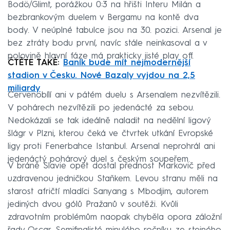
Bodö/Glimt, porážkou 0:3 na hřišti Interu Milán a
bezbrankovým duelem v Bergamu na kontě dva
body. V neúplné tabulce jsou na 30. pozici. Arsenal je
bez ztráty bodu první, navíc stále neinkasoval a v
polovině hlavní fáze má prakticky jisté play off.
ČTĚTE TAKÉ:
Baník bude mít nejmodernější
stadion v Česku. Nové Bazaly vyjdou na 2,5
miliardy
Červenobílí ani v pátém duelu s Arsenalem nezvítězili.
V pohárech nezvítězili po jedenácté za sebou.
Nedokázali se tak ideálně naladit na nedělní ligový
šlágr v Plzni, kterou čeká ve čtvrtek utkání Evropské
ligy proti Fenerbahce Istanbul. Arsenal neprohrál ani
jedenáctý pohárový duel s českým soupeřem.
V bráně Slavie opět dostal přednost Markovič před
uzdravenou jedničkou Staňkem. Levou stranu měli na
starost afričtí mladíci Sanyang s Mbodjim, autorem
jediných dvou gólů Pražanů v soutěži. Kvůli
zdravotním problémům naopak chyběla opora záložní