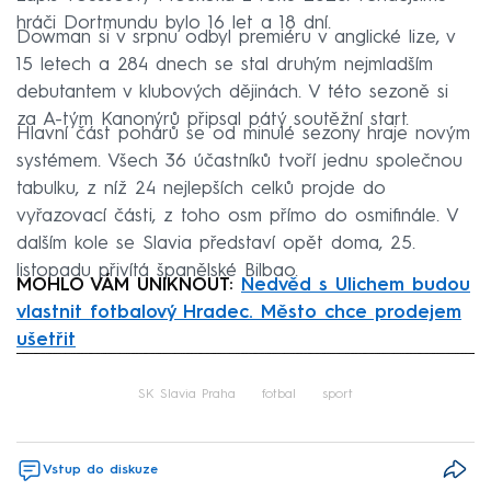
hráči Dortmundu bylo 16 let a 18 dní.
Dowman si v srpnu odbyl premiéru v anglické lize, v
15 letech a 284 dnech se stal druhým nejmladším
debutantem v klubových dějinách. V této sezoně si
za A-tým Kanonýrů připsal pátý soutěžní start.
Hlavní část pohárů se od minulé sezony hraje novým
systémem. Všech 36 účastníků tvoří jednu společnou
tabulku, z níž 24 nejlepších celků projde do
vyřazovací části, z toho osm přímo do osmifinále. V
dalším kole se Slavia představí opět doma, 25.
listopadu přivítá španělské Bilbao.
MOHLO VÁM UNIKNOUT:
Nedvěd s Ulichem budou
vlastnit fotbalový Hradec. Město chce prodejem
ušetřit
Failed to fetch
SK Slavia Praha
fotbal
sport
Vstup do diskuze