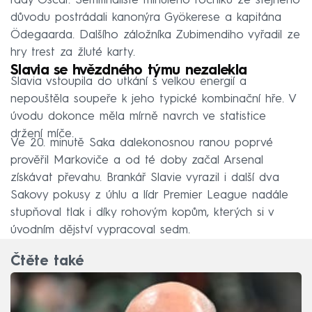
řady Oscar. Semifinalisté minulého ročníku ze stejného
důvodu postrádali kanonýra Gyökerese a kapitána
Ödegaarda. Dalšího záložníka Zubimendiho vyřadil ze
hry trest za žluté karty.
Slavia se hvězdného týmu nezalekla
Slavia vstoupila do utkání s velkou energií a
nepouštěla soupeře k jeho typické kombinační hře. V
úvodu dokonce měla mírně navrch ve statistice
držení míče.
Ve 20. minutě Saka dalekonosnou ranou poprvé
prověřil Markoviče a od té doby začal Arsenal
získávat převahu. Brankář Slavie vyrazil i další dva
Sakovy pokusy z úhlu a lídr Premier League nadále
stupňoval tlak i díky rohovým kopům, kterých si v
úvodním dějství vypracoval sedm.
Čtěte také