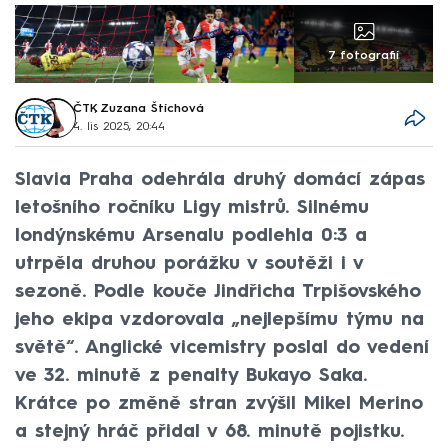
7 fotografií
ČTK
,
Zuzana Štíchová
4. lis 2025, 20:44
Slavia Praha odehrála druhý domácí zápas
letošního ročníku Ligy mistrů. Silnému
londýnskému Arsenalu podlehla 0:3 a
utrpěla druhou porážku v soutěži i v
sezoně. Podle kouče Jindřicha Trpišovského
jeho ekipa vzdorovala „nejlepšímu týmu na
světě“. Anglické vicemistry poslal do vedení
ve 32. minutě z penalty Bukayo Saka.
Krátce po změně stran zvýšil Mikel Merino
a stejný hráč přidal v 68. minutě pojistku.