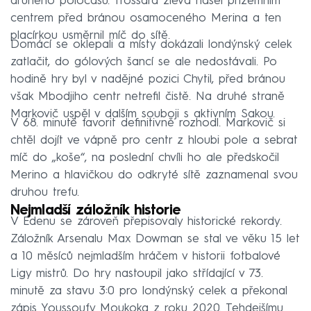
druhého poločasu. Trossard zleva našel přízemním
centrem před bránou osamoceného Merina a ten
placírkou usměrnil míč do sítě.
Domácí se oklepali a místy dokázali londýnský celek
zatlačit, do gólových šancí se ale nedostávali. Po
hodině hry byl v nadějné pozici Chytil, před bránou
však Mbodjiho centr netrefil čistě. Na druhé straně
Markovič uspěl v dalším souboji s aktivním Sakou.
V 68. minutě favorit definitivně rozhodl. Markovič si
chtěl dojít ve vápně pro centr z hloubi pole a sebrat
míč do „koše“, na poslední chvíli ho ale předskočil
Merino a hlavičkou do odkryté sítě zaznamenal svou
druhou trefu.
Nejmladší záložník historie
V Edenu se zároveň přepisovaly historické rekordy.
Záložník Arsenalu Max Dowman se stal ve věku 15 let
a 10 měsíců nejmladším hráčem v historii fotbalové
Ligy mistrů. Do hry nastoupil jako střídající v 73.
minutě za stavu 3:0 pro londýnský celek a překonal
zápis Youssoufy Moukoka z roku 2020. Tehdejšímu