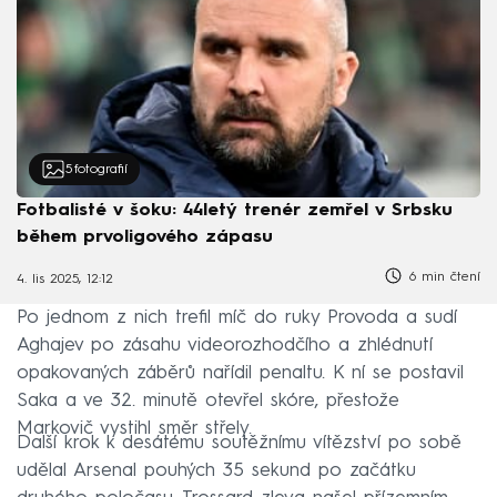
5
fotografií
Fotbalisté v šoku: 44letý trenér zemřel v Srbsku
během prvoligového zápasu
6 min čtení
4. lis 2025, 12:12
Po jednom z nich trefil míč do ruky Provoda a sudí
Aghajev po zásahu videorozhodčího a zhlédnutí
opakovaných záběrů nařídil penaltu. K ní se postavil
Saka a ve 32. minutě otevřel skóre, přestože
Markovič vystihl směr střely.
Další krok k desátému soutěžnímu vítězství po sobě
udělal Arsenal pouhých 35 sekund po začátku