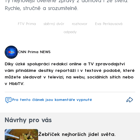
Ty nejnovější ověřené zprávy z domova i ze světa.
Rychle, stručně a srozumitelně.
FTV Prima
sběrný dvůr
rozhovor
Eva Perkausová
odpady
CNN Prima NEWS
Díky úzké spolupráci redakcí online a TV zpravodajství
vám přinášíme desítky reportáží i v textové podobě, které
můžete sledovat v televizi, na webu, sociálních sítích nebo
v HbbTV.
Pro tento článek jsou komentáře vypnuté
Návrhy pro vás
Žebříček nejhorších jídel světa.