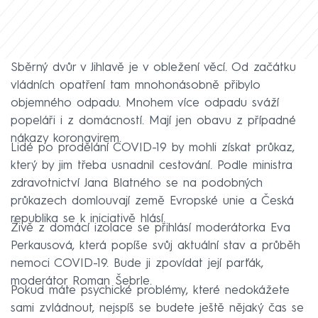
Sběrný dvůr v Jihlavě je v obležení věcí. Od začátku
vládních opatření tam mnohonásobně přibylo
objemného odpadu. Mnohem více odpadu sváží
popeláři i z domácností. Mají jen obavu z případné
nákazy koronavirem.
Lidé po prodělání COVID-19 by mohli získat průkaz,
který by jim třeba usnadnil cestování. Podle ministra
zdravotnictví Jana Blatného se na podobných
průkazech domlouvají země Evropské unie a Česká
republika se k iniciativě hlásí.
Živě z domácí izolace se přihlásí moderátorka Eva
Perkausová, která popíše svůj aktuální stav a průběh
nemoci COVID-19. Bude ji zpovídat její parťák,
moderátor Roman Šebrle.
Pokud máte psychické problémy, které nedokážete
sami zvládnout, nejspíš se budete ještě nějaký čas se