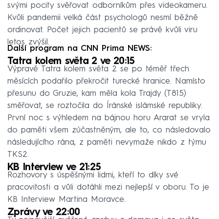
svými pocity svěřovat odborníkům přes videokameru.
Kvůli pandemii velká část psychologů nesmí běžně
ordinovat. Počet jejich pacientů se právě kvůli viru
letos zvýšil.
Další program na CNN Prima NEWS:
Tatra kolem světa 2 ve 20:15
Výpravě Tatra kolem světa 2 se po téměř třech
měsících podařilo překročit turecké hranice. Namísto
přesunu do Gruzie, kam měla kola Trajdy (T815)
směřovat, se roztočila do Íránské islámské republiky.
První noc s výhledem na bájnou horu Ararat se vryla
do paměti všem zúčastněným, ale to, co následovalo
následujícího rána, z paměti nevymaže nikdo z týmu
TKS2.
KB Interview ve 21:25
Rozhovory s úspěšnými lidmi, kteří to díky své
pracovitosti a vůli dotáhli mezi nejlepší v oboru. To je
KB Interview Martina Moravce.
Zprávy ve 22:00