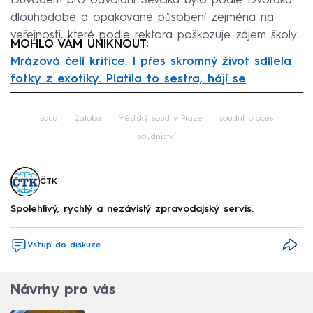
Důvodem pro odvolání Ševčíka bylo podle Dvořáka
dlouhodobé a opakované působení zejména na
veřejnosti, které podle rektora poškozuje zájem školy.
MOHLO VÁM UNIKNOUT:
Mrázová čelí kritice. I přes skromný život sdílela
fotky z exotiky. Platila to sestra, hájí se
Failed to fetch
soud
žaloba
Městský soud v Praze
soudní proces
soudnictví
ČTK
Spolehlivý, rychlý a nezávislý zpravodajský servis.
Vstup do diskuze
Návrhy pro vás