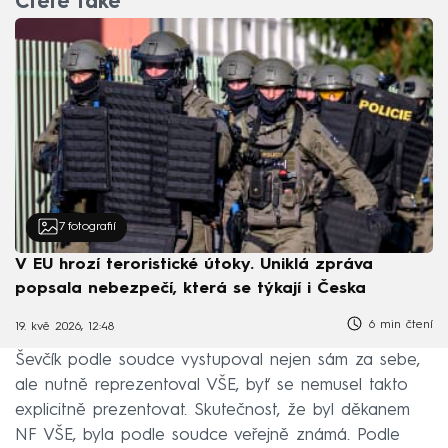
Čtěte také
7
fotografií
V EU hrozí teroristické útoky. Uniklá zpráva
popsala nebezpečí, která se týkají i Česka
6 min čtení
19. kvě 2026, 12:48
Ševčík podle soudce vystupoval nejen sám za sebe,
ale nutně reprezentoval VŠE, byť se nemusel takto
explicitně prezentovat. Skutečnost, že byl děkanem
NF VŠE, byla podle soudce veřejně známá. Podle