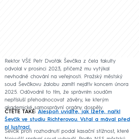
Rektor VŠE Petr Dvořák Ševčíka z čela fakulty
odvolal v prosinci 2023, přičemž mu vytýkal
nevhodné chování na veřejnosti. Pražský městský
soud Ševčíkovu žalobu zamítl nejdřív koncem února
2025. Odůvodnil to tím, že správním soudům
nepřísluší přehodnocovat závěry, ke kterým
akademické samosprávní orgány dospěly.
ČTĚTE TAKÉ:
Alespoň uvidíte, jak lžete, nařkl
Ševčík ve studiu Richterovou. Vstal a mával před
ní lustrací.
Ševčík proti rozhodnutí podal kasační stížnost, které