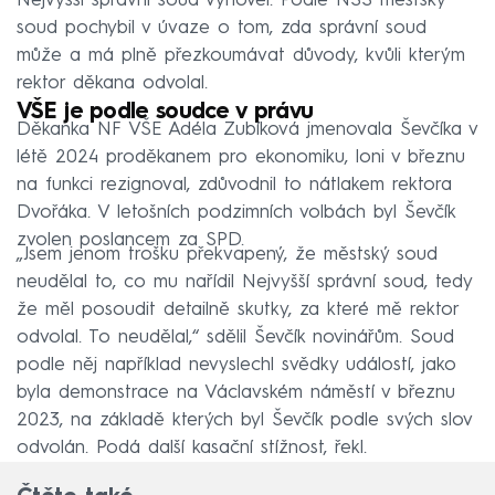
Nejvyšší správní soud vyhověl. Podle NSS městský
soud pochybil v úvaze o tom, zda správní soud
může a má plně přezkoumávat důvody, kvůli kterým
rektor děkana odvolal.
VŠE je podle soudce v právu
Děkanka NF VŠE Adéla Zubíková jmenovala Ševčíka v
létě 2024 proděkanem pro ekonomiku, loni v březnu
na funkci rezignoval, zdůvodnil to nátlakem rektora
Dvořáka. V letošních podzimních volbách byl Ševčík
zvolen poslancem za SPD.
„Jsem jenom trošku překvapený, že městský soud
neudělal to, co mu nařídil Nejvyšší správní soud, tedy
že měl posoudit detailně skutky, za které mě rektor
odvolal. To neudělal,“ sdělil Ševčík novinářům. Soud
podle něj například nevyslechl svědky událostí, jako
byla demonstrace na Václavském náměstí v březnu
2023, na základě kterých byl Ševčík podle svých slov
odvolán. Podá další kasační stížnost, řekl.