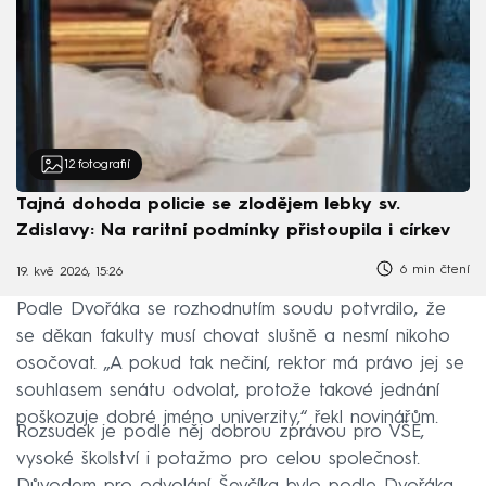
12
fotografií
Tajná dohoda policie se zlodějem lebky sv.
Zdislavy: Na raritní podmínky přistoupila i církev
6 min čtení
19. kvě 2026, 15:26
Podle Dvořáka se rozhodnutím soudu potvrdilo, že
se děkan fakulty musí chovat slušně a nesmí nikoho
osočovat. „A pokud tak nečiní, rektor má právo jej se
souhlasem senátu odvolat, protože takové jednání
poškozuje dobré jméno univerzity,“ řekl novinářům.
Rozsudek je podle něj dobrou zprávou pro VŠE,
vysoké školství i potažmo pro celou společnost.