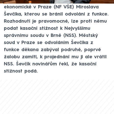
Národohospodářské fakulty Vysoké školy
ekonomické v Praze (NF VŠE) Miroslava
Ševčíka, kterou se bránil odvolání z funkce.
Rozhodnutí je pravomocné, lze proti němu
podat kasační stížnost k Nejvyššímu
správnímu soudu v Brně (NSS). Městský
soud v Praze se odvoláním Ševčíka z
funkce děkana zabýval podruhé, poprvé
žalobu zamítl, k projednání mu ji ale vrátil
NSS. Ševčík novinářům řekl, že kasační
stížnost podá.