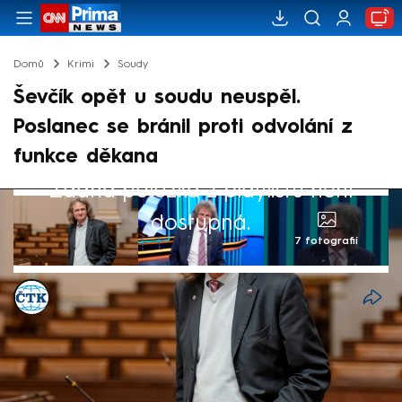
Domů
Krimi
Soudy
Ševčík opět u soudu neuspěl.
Poslanec se bránil proti odvolání z
funkce děkana
Žádná položka z playlistu není
dostupná.
7 fotografií
ČTK
Akt. 20. kvě 2026, 17:28
• 20. kvě 2026, 16:05
Městský soud v Praze ve středu opět
zamítl žalobu bývalého děkana