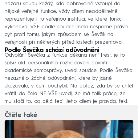
názoru soudu každý, kdo dobrovolně vstoupí do
nějaké veřejné funkce, vždy dílem neoddělitelně
reprezentuje i tu veřejnou instituci, ve které funkci
vykonává. VŠE podle soudce měla nesporně právo
být proti tomu, jakým způsobem se Ševčík na
veřejnosti při některých příležitostech prezentoval.
Podle Ševčíka schází odůvodnění
Odvolání Ševčíka z funkce děkana není trest, je to
spíše akt personálního rozhodování dovnitř
akademické samosprávy, uvedl soudce. Podle Ševčíka
nezaznělo žádné odůvodnění, které by jasně
ukazovalo, v čem pochybil. Na dotaz, zda by se chtěl
vrátit do čela NF VŠE uvedl, že má tolik práce, že
mu stačí to, co dělá teď. Jeho cílem je pravda, řekl.
Čtěte také